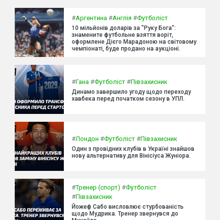
#
Аргентина
#
Англія
#
Футболіст
10 мільйонів доларів за "Руку Бога":
знамените футбольне взяття воріт,
оформлене Дієго Марадоною на світовому
чемпіонаті, буде продано на аукціоні.
#
Гана
#
Футболіст
#
Півзахисник
Динамо завершило угоду щодо переходу
хавбека перед початком сезону в УПЛ.
#
Лондон
#
Футболіст
#
Півзахисник
Один з провідних клубів в Україні знайшов
нову альтернативу для Вінісіуса Жуніора.
#
Тренер (спорт)
#
Футболіст
#
Півзахисник
Йожеф Сабо висловлює стурбованість
щодо Мудрика. Тренер звернувся до