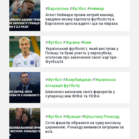
#
Барселона
#
Футбол
#
Неймар
Агент Неймара провів хитрий маневр,
завдяки якому зарплата футболіста в
Барселоні зросла вдвічі і ще на півраза.
#
Футбол
#
Україна
#
Київ
Український футболіст, який виступав у
Польщі та брав участь у єврокубках,
оголосив про закінчення своєї кар'єри -
Футбол24.
#
Футбол
#
Азербайджан
#
Українська
асоціація футболу
Шевченко визначив своїх фаворитів у
суперечці між ФІФА та УЄФА.
#
Футбол
#
Франція
#
Кріштіану Роналду
Сотні фанатів зібралися на чужу весільну
церемонію. Роналду виявився хитрішим за
всіх.