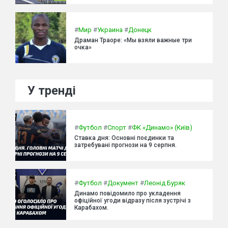
#
Мир
#
Украина
#
Донецк
Драман Траоре: «Мы взяли важные три
очка»
У тренді
#
Футбол
#
Спорт
#
ФК «Динамо» (Київ)
Ставка дня: Основні поєдинки та
затребувані прогнози на 9 серпня.
#
Футбол
#
Документ
#
Леонід Буряк
Динамо повідомило про укладення
офіційної угоди відразу після зустрічі з
Карабахом.