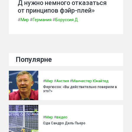
Д нужно немного отказаться
от принципов фэйр-плей»
#
Мир
#
Германия
#
Боруссия Д
Популярне
#
Мир
#
Англия
#
Манчестер Юнайтед
Фергюсон: «Вы действительно поверили в
это?»
#
Мир
#
видео
Ода Сандро Дель Пьеро