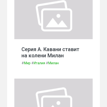
Серия А. Кавани ставит
на колени Милан
#
Мир
#
Италия
#
Милан