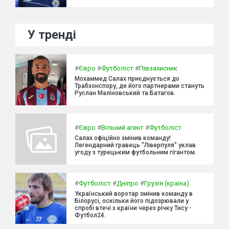
У тренді
#
Євро
#
Футболіст
#
Півзахисник
Мохаммед Салах приєднується до
Трабзонспору, де його партнерами стануть
Руслан Маліновський та Батагов.
#
Євро
#
Вільний агент
#
Футболіст
Салах офіційно змінив команду!
Легендарний гравець "Ліверпуля" уклав
угоду з турецьким футбольним гігантом.
#
Футболіст
#
Дніпро
#
Грузія (країна)
Український воротар змінив команду в
Білорусі, оскільки його підозрювали у
спробі втечі з країни через річку Тису -
Футбол24.