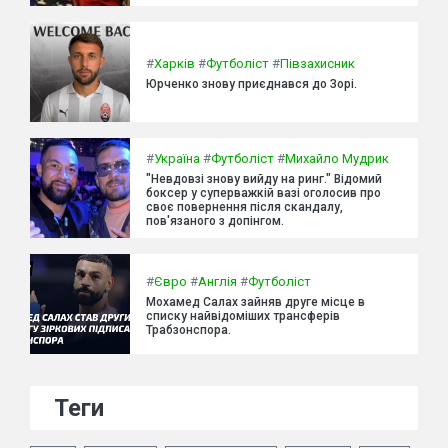
#
Харків
#
Футболіст
#
Півзахисник
Юрченко знову приєднався до Зорі.
#
Україна
#
Футболіст
#
Михайло Мудрик
"Невдовзі знову вийду на ринг." Відомий
боксер у суперважкій вазі оголосив про
своє повернення після скандалу,
пов'язаного з допінгом.
#
Євро
#
Англія
#
Футболіст
Мохамед Салах зайняв друге місце в
списку найвідоміших трансферів
Трабзонспора.
Теги