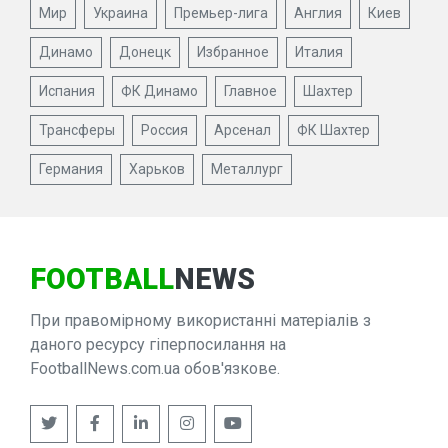
Мир
Украина
Премьер-лига
Англия
Киев
Динамо
Донецк
Избранное
Италия
Испания
ФК Динамо
Главное
Шахтер
Трансферы
Россия
Арсенал
ФК Шахтер
Германия
Харьков
Металлург
FOOTBALL
NEWS
При правомірному використанні матеріалів з
даного ресурсу гіперпосилання на
FootballNews.com.ua обов'язкове.