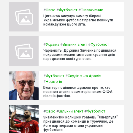
#
Євро
#
Футболіст
#
Півзахисник
Циганков висунув вимогу Жироні.
Український футболіст прагне покинути
команду вже цього літа.
#
Україна
#
Вільний агент
#
Футболіст
Чарівність. Дружина Зінченка поділилася
яскравими моментами святкування днів
народження своїх донечок.
#
Футболіст
#
Саудівська Аравія
#
Норвегія
Блаттер поділився думкою про те, хто
повинен стати новим керівником ФІФА
після Інфантіно.
#
Євро
#
Вільний агент
#
Футболіст
Знаменитий колишній гравець "Ліверпуля"
приєднався до команди в Туреччині, де
його партнерами стали українські
футболісти.