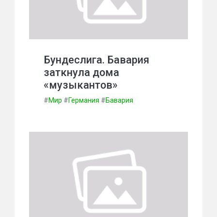
Бундеслига. Бавария
заткнула дома
«музыкантов»
#
Мир
#
Германия
#
Бавария