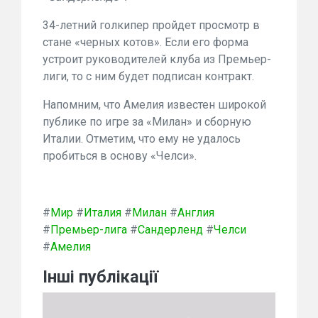
34-летний голкипер пройдет просмотр в
стане «черных котов». Если его форма
устроит руководителей клуба из Премьер-
лиги, то с ним будет подписан контракт.
Напомним, что Амелия известен широкой
публике по игре за «Милан» и сборную
Италии. Отметим, что ему не удалось
пробиться в основу «Челси».
#
Мир
#
Италия
#
Милан
#
Англия
#
Премьер-лига
#
Сандерленд
#
Челси
#
Амелия
Інші публікації