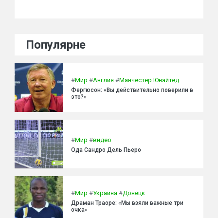
Популярне
#
Мир
#
Англия
#
Манчестер Юнайтед
Фергюсон: «Вы действительно поверили в
это?»
#
Мир
#
видео
Ода Сандро Дель Пьеро
#
Мир
#
Украина
#
Донецк
Драман Траоре: «Мы взяли важные три
очка»