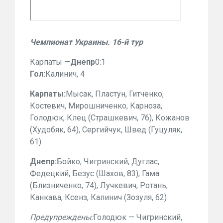
Чемпионат Украины. 16-й тур
Карпаты —
Днепр
0:1
Гол:
Калинич, 4
Карпаты:
Мысак, Пластун, Гитченко,
Костевич, Мирошниченко, Карноза,
Голодюк, Клец (Страшкевич, 76), Кожанов
(Худобяк, 64), Сергийчук, Швед (Гуцуляк,
61)
Днепр:
Бойко, Чигринский, Дуглас,
Федецкий, Безус (Шахов, 83), Гама
(Близниченко, 74), Лучкевич, Ротань,
Канкава, Ксенз, Калинич (Зозуля, 62)
Предупреждены:
Голодюк — Чигринский,