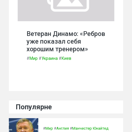
Ветеран Динамо: «Ребров
уже показал себя
хорошим тренером»
#
Мир
#
Украина
#
Киев
Популярне
#
Мир
#
Англия
#
Манчестер Юнайтед