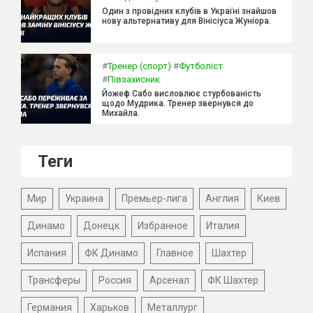
Один з провідних клубів в Україні знайшов
нову альтернативу для Вінісіуса Жуніора.
#
Тренер (спорт)
#
Футболіст
#
Півзахисник
Йожеф Сабо висловлює стурбованість
щодо Мудрика. Тренер звернувся до
Михайла.
Теги
Мир
Украина
Премьер-лига
Англия
Киев
Динамо
Донецк
Избранное
Италия
Испания
ФК Динамо
Главное
Шахтер
Трансферы
Россия
Арсенал
ФК Шахтер
Германия
Харьков
Металлург