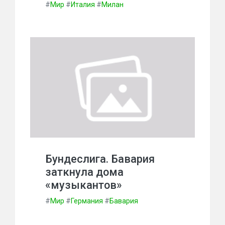
#
Мир
#
Италия
#
Милан
Бундеслига. Бавария
заткнула дома
«музыкантов»
#
Мир
#
Германия
#
Бавария