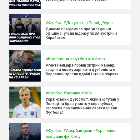
#
Футбол
#
Документ
#
Леонід Буряк
Динамо повідомило про укладення
офіційної угоди відразу після зустрічі з
Карабахом.
#
Барселона
#
Футбол
#
Неймар
Агент Неймара провів хитрий маневр,
завдяки якому зарплата футболіста в
Барселоні зросла вдвічі і ще на півраза.
#
Футбол
#
Україна
#
Київ
Український футболіст, який виступав у
Польщі та брав участь у єврокубках,
оголосив про закінчення своєї кар'єри -
Футбол24.
#
Футбол
#
Азербайджан
#
Українська
асоціація футболу