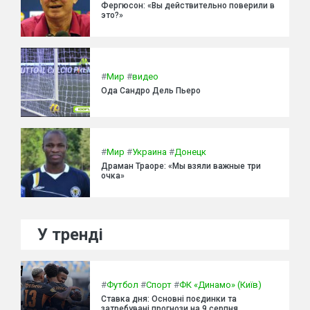
Фергюсон: «Вы действительно поверили в
это?»
#
Мир
#
видео
Ода Сандро Дель Пьеро
#
Мир
#
Украина
#
Донецк
Драман Траоре: «Мы взяли важные три
очка»
У тренді
#
Футбол
#
Спорт
#
ФК «Динамо» (Київ)
Ставка дня: Основні поєдинки та
затребувані прогнози на 9 серпня.