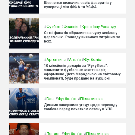
Шевченко визначив своїх фаворитів у
суперечці між ФІФА та УЄФА.
#
Футбол
#
Франція
#
Кріштіану Роналду
Сотні фанатів зібралися на чужу весільну
церемонію. Роналду виявився хитрішим за
всіх.
#
Аргентина
#
Англія
#
Футболіст
10 мільйонів доларів за "Руку Бога":
знамените футбольне взяття воріт,
оформлене Дієго Марадоною на світовому
чемпіонаті, буде продано на аукціоні.
#
Гана
#
Футболіст
#
Півзахисник
Динамо завершило угоду щодо переходу
хавбека перед початком сезону в УПЛ.
#
Лондон
#
Футболіст
#
Півзахисник