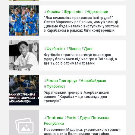
#
Україна
#
Журналіст
#
Нідерланди
"Яка символіка прикрашає їхні груди?"
Остап Маркевич роз'яснив, чому команді
Динамо буде нелегко виступити у зустрічі
з Карабахом в рамках Ліги конференцій.
#
Футболіст
#
Бізнес
#
Дощ
Футболіст трагічно загинув внаслідок
удару блискавки під час гри в Таїланді, а
ще 12 осіб отримали травми.
#
Роман Григорчук
#
Азербайджан
#
Футболіст
Український тренер в Азербайджані
заявив: "Карабах – це команда для
тренерів".
#
Політика
#
Росія
#
Друга Польська
Республіка
Повернення Мудрика: українського гравця
асоціюють із Волинською трагедією.