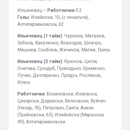
Ильичевец –
Работнички
0:2
Голы
: Илийоски, 10, (с пенальти),
Алтипармаковски, 62
Ильичевец (1 тайм)
: Чурилов, Матвеев,
Зубков, Вакуленко, Вовкодав, Шевчук,
Мишнев, Скоблов, Жичиков, Матяж, Гринь
Ильичевец (2 тайм)
: Крюков, Цюпа,
Очигава, Суходуб, Приходько, Еременко,
Лучик, Дехтяренко, Прядун, Росляков,
Илюк
Работнички
: Бозиновски, Илиевски,
Цикарски, Додевски, Велковски, Вуйчич
(Нехар, 76), Петрович, Саити, Анене
(Трайчевски, 65), Илийовски (Маркоски,
49), Алтипармаковски