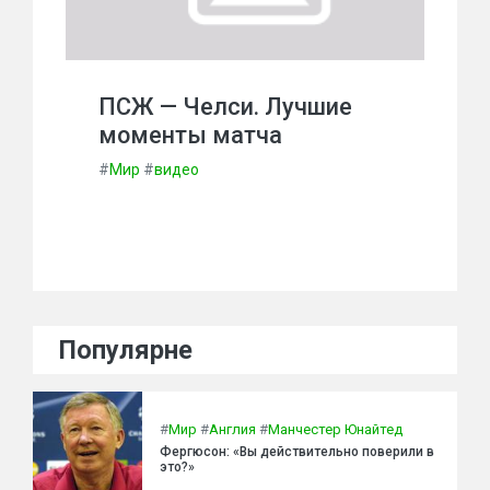
ПСЖ — Челси. Лучшие
моменты матча
#
Мир
#
видео
Популярне
#
Мир
#
Англия
#
Манчестер Юнайтед
Фергюсон: «Вы действительно поверили в
это?»