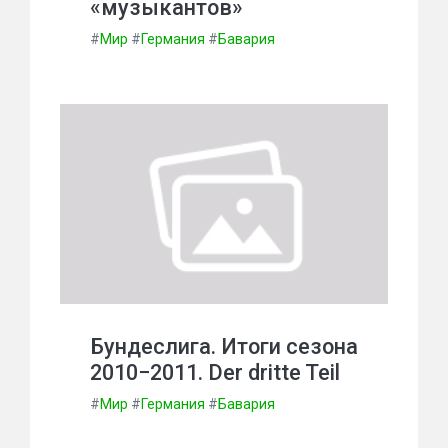
«музыкантов»
#
Мир
#
Германия
#
Бавария
Бундеслига. Итоги сезона
2010−2011. Der dritte Teil
#
Мир
#
Германия
#
Бавария