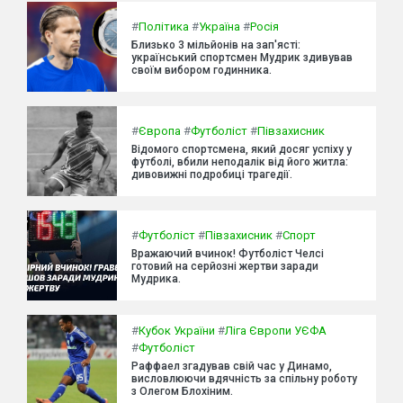
#
Політика
#
Україна
#
Росія
Близько 3 мільйонів на зап'ясті:
український спортсмен Мудрик здивував
своїм вибором годинника.
#
Європа
#
Футболіст
#
Півзахисник
Відомого спортсмена, який досяг успіху у
футболі, вбили неподалік від його житла:
дивовижні подробиці трагедії.
#
Футболіст
#
Півзахисник
#
Спорт
Вражаючий вчинок! Футболіст Челсі
готовий на серйозні жертви заради
Мудрика.
#
Кубок України
#
Ліга Європи УЄФА
#
Футболіст
Раффаел згадував свій час у Динамо,
висловлюючи вдячність за спільну роботу
з Олегом Блохіним.