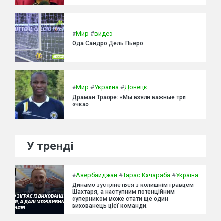
#
Мир
#
видео
Ода Сандро Дель Пьеро
#
Мир
#
Украина
#
Донецк
Драман Траоре: «Мы взяли важные три
очка»
У тренді
#
Азербайджан
#
Тарас Качараба
#
Україна
Динамо зустрінеться з колишнім гравцем
Шахтаря, а наступним потенційним
суперником може стати ще один
вихованець цієї команди.