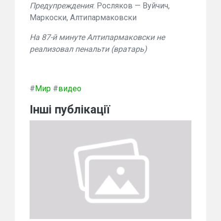
Предупреждения
: Росляков — Вуйчич,
Маркоски, Алтипармаковски
На 87-й минуте Алтипармаковски не
реализовал пенальти (вратарь)
#
Мир
#
видео
Інші публікації