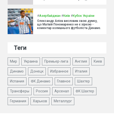
#
Азербайджан
#
Київ
#
Кубок України
Олександр Алієв висловив свою думку,
що Матвій Пономаренко не є зіркою -
коментар колишнього футболіста Динамо.
Теги
Мир
Украина
Премьер-лига
Англия
Киев
Динамо
Донецк
Избранное
Италия
Испания
ФК Динамо
Главное
Шахтер
Трансферы
Россия
Арсенал
ФК Шахтер
Германия
Харьков
Металлург