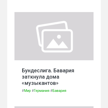
Бундеслига. Бавария
заткнула дома
«музыкантов»
#
Мир
#
Германия
#
Бавария