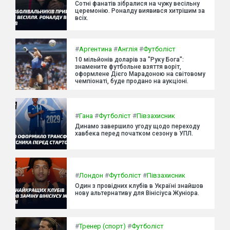
Сотні фанатів зібралися на чужу весільну
церемонію. Роналду виявився хитрішим за
всіх.
#
Аргентина
#
Англія
#
Футболіст
10 мільйонів доларів за "Руку Бога":
знамените футбольне взяття воріт,
оформлене Дієго Марадоною на світовому
чемпіонаті, буде продано на аукціоні.
#
Гана
#
Футболіст
#
Півзахисник
Динамо завершило угоду щодо переходу
хавбека перед початком сезону в УПЛ.
#
Лондон
#
Футболіст
#
Півзахисник
Один з провідних клубів в Україні знайшов
нову альтернативу для Вінісіуса Жуніора.
#
Тренер (спорт)
#
Футболіст