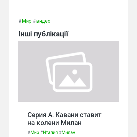
#
Мир
#
видео
Інші публікації
Серия А. Кавани ставит
на колени Милан
#
Мир
#
Италия
#
Милан