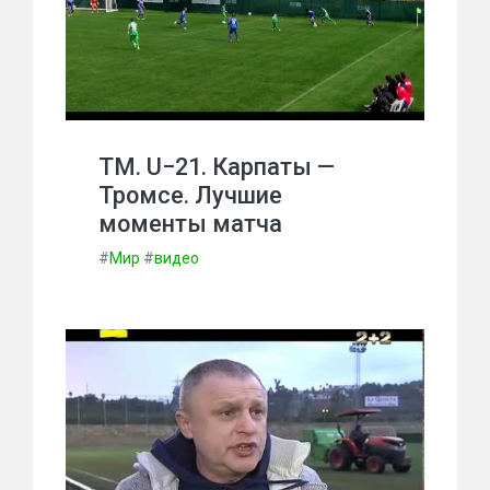
ТМ. U−21. Карпаты —
Тромсе. Лучшие
моменты матча
#
Мир
#
видео