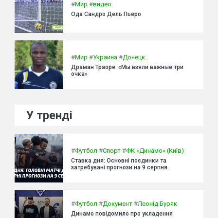
#
Мир
#
видео
Ода Сандро Дель Пьеро
#
Мир
#
Украина
#
Донецк
Драман Траоре: «Мы взяли важные три
очка»
У тренді
#
Футбол
#
Спорт
#
ФК «Динамо» (Київ)
Ставка дня: Основні поєдинки та
затребувані прогнози на 9 серпня.
#
Футбол
#
Документ
#
Леонід Буряк
Динамо повідомило про укладення