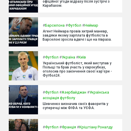
офіційної угоди відразу після зустрічі з
Карабахом.
#
Барселона
#
Футбол
#
Неймар
Агент Неймара провів хитрий маневр,
завдяки якому зарплата футболіста в
Барселоні зросла вдвічі і ще на півраза.
#
Футбол
#
Україна
#
Київ
Український футболіст, який виступав у
Польщі та брав участь у єврокубках,
оголосив про закінчення своєї кар'єри -
Футбол24.
#
Футбол
#
Азербайджан
#
Українська
асоціація футболу
Шевченко визначив своїх фаворитів у
суперечці між ФІФА та УЄФА.
#
Футбол
#
Франція
#
Кріштіану Роналду