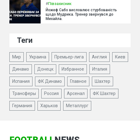
#
Півзахисник
Йожеф Сабо висловлює стурбованість
щодо Мудрика. Тренер звернувся до
Михайла.
Теги
Мир
Украина
Премьер-лига
Англия
Киев
Динамо
Донецк
Избранное
Италия
Испания
ФК Динамо
Главное
Шахтер
Трансферы
Россия
Арсенал
ФК Шахтер
Германия
Харьков
Металлург