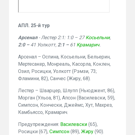
АПЛ. 25-й тур
Арсенал
- Лестер 2:1: 1:0 – 27
Косьельни
,
2:0 –
41 Уолкотт,
2:1 –
61
Крамарич
.
Арсенал – Оспина, Косьельни, Бельерин,
Мертесакер, Монреаль, Касорла, Коклен,
Озил, Росицки, Уолкотт (Рэмзи, 73;
Фламини, 82), Санчес (Жиру, 68).
Лестер – Шварцер, Шлупп (Ньюджент, 86),
Морган (Ульоа, 81), Апсон (Василевски, 59),
Симпсон, Кончески, Джеймс, Хут, Махрез,
Камбьяссо, Крамарич.
Предупреждения:
Василевски
(65),
Росицки (67),
Симпсон
(89),
Жиру
(90).