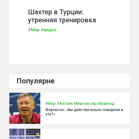
Шахтер в Турции:
утренняя тренировка
#
Мир
#
видео
Популярне
#
Мир
#
Англия
#
Манчестер Юнайтед
Фергюсон: «Вы действительно поверили в
это?»