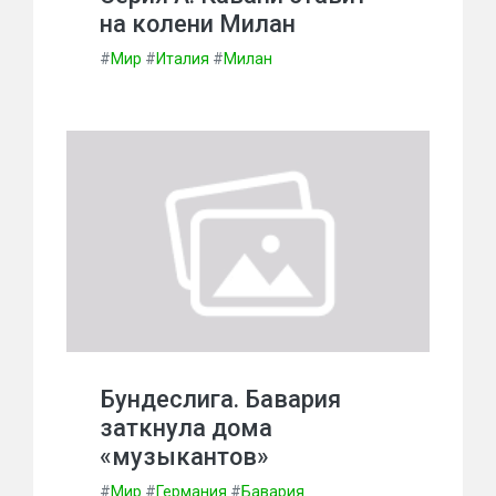
на колени Милан
#
Мир
#
Италия
#
Милан
Бундеслига. Бавария
заткнула дома
«музыкантов»
#
Мир
#
Германия
#
Бавария