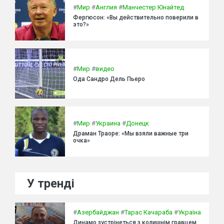
#
Мир
#
Англия
#
Манчестер Юнайтед
Фергюсон: «Вы действительно поверили в
это?»
#
Мир
#
видео
Ода Сандро Дель Пьеро
#
Мир
#
Украина
#
Донецк
Драман Траоре: «Мы взяли важные три
очка»
У тренді
#
Азербайджан
#
Тарас Качараба
#
Україна
Динамо зустрінеться з колишнім гравцем