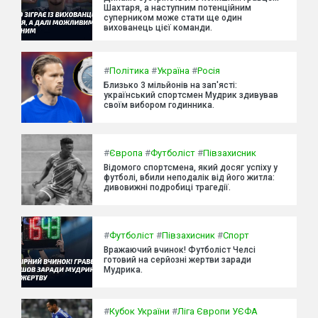
Шахтаря, а наступним потенційним
суперником може стати ще один
вихованець цієї команди.
#
Політика
#
Україна
#
Росія
Близько 3 мільйонів на зап'ясті:
український спортсмен Мудрик здивував
своїм вибором годинника.
#
Європа
#
Футболіст
#
Півзахисник
Відомого спортсмена, який досяг успіху у
футболі, вбили неподалік від його житла:
дивовижні подробиці трагедії.
#
Футболіст
#
Півзахисник
#
Спорт
Вражаючий вчинок! Футболіст Челсі
готовий на серйозні жертви заради
Мудрика.
#
Кубок України
#
Ліга Європи УЄФА