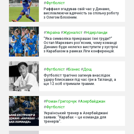
#
Футболіст
Раффаел згадував свій час у Динамо,
висловлюючи вдячність за спільну роботу
з Олегом Блохіним.
#
Україна
#
Журналіст
#
Нідерланди
"Яка символіка прикрашає їхні груди?"
Остап Маркевич роз'яснив, чому команді
Динамо буде нелегко виступити у зустрічі
з Карабахом в рамках Ліги конференцій.
#
Футболіст
#
Бізнес
#
Дощ
Футболіст трагічно загинув внаслідок
удару блискавки під час гри в Таїланді, а
ще 12 осіб отримали травми.
#
Роман Григорчук
#
Азербайджан
#
Футболіст
Український тренер в Азербайджані
заявив: "Карабах – це команда для
тренерів".