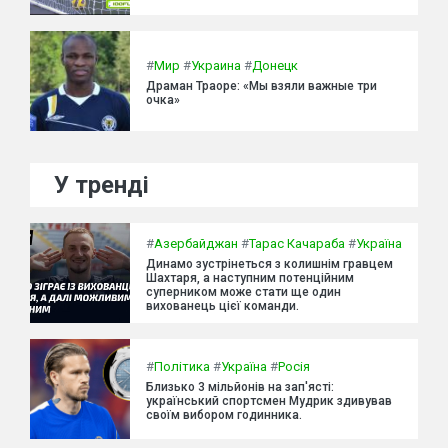
#
Мир
#
Украина
#
Донецк
Драман Траоре: «Мы взяли важные три
очка»
У тренді
#
Азербайджан
#
Тарас Качараба
#
Україна
Динамо зустрінеться з колишнім гравцем
Шахтаря, а наступним потенційним
суперником може стати ще один
вихованець цієї команди.
#
Політика
#
Україна
#
Росія
Близько 3 мільйонів на зап'ясті:
український спортсмен Мудрик здивував
своїм вибором годинника.