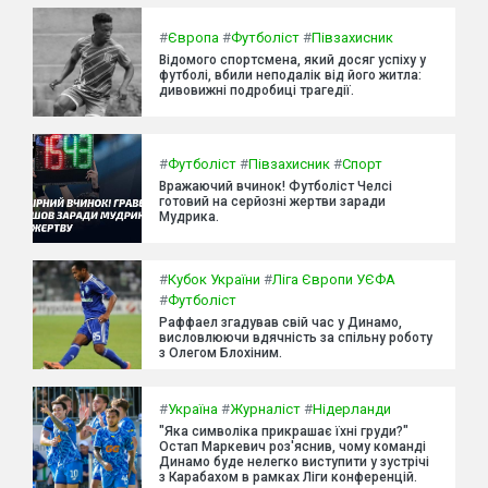
#
Європа
#
Футболіст
#
Півзахисник
Відомого спортсмена, який досяг успіху у
футболі, вбили неподалік від його житла:
дивовижні подробиці трагедії.
#
Футболіст
#
Півзахисник
#
Спорт
Вражаючий вчинок! Футболіст Челсі
готовий на серйозні жертви заради
Мудрика.
#
Кубок України
#
Ліга Європи УЄФА
#
Футболіст
Раффаел згадував свій час у Динамо,
висловлюючи вдячність за спільну роботу
з Олегом Блохіним.
#
Україна
#
Журналіст
#
Нідерланди
"Яка символіка прикрашає їхні груди?"
Остап Маркевич роз'яснив, чому команді
Динамо буде нелегко виступити у зустрічі
з Карабахом в рамках Ліги конференцій.