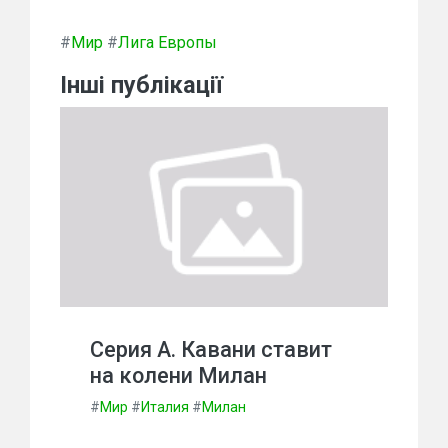
#
Мир
#
Лига Европы
Інші публікації
Серия А. Кавани ставит
на колени Милан
#
Мир
#
Италия
#
Милан