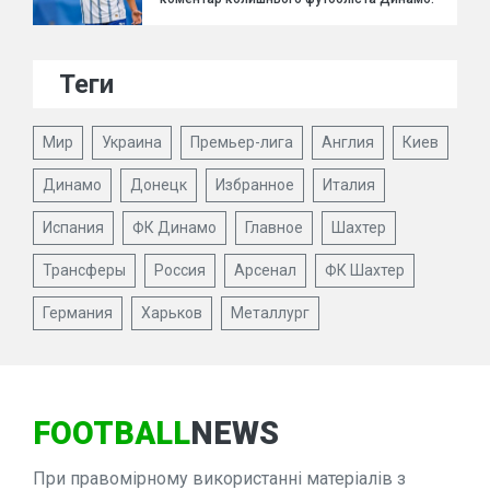
Теги
Мир
Украина
Премьер-лига
Англия
Киев
Динамо
Донецк
Избранное
Италия
Испания
ФК Динамо
Главное
Шахтер
Трансферы
Россия
Арсенал
ФК Шахтер
Германия
Харьков
Металлург
FOOTBALL
NEWS
При правомірному використанні матеріалів з