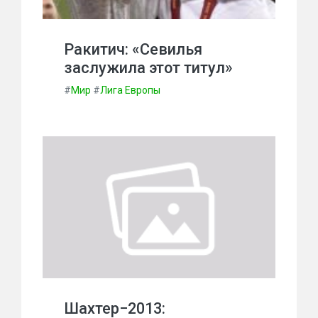
Ракитич: «Севилья
заслужила этот титул»
#
Мир
#
Лига Европы
Шахтер−2013: