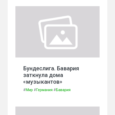
Бундеслига. Бавария
заткнула дома
«музыкантов»
#
Мир
#
Германия
#
Бавария