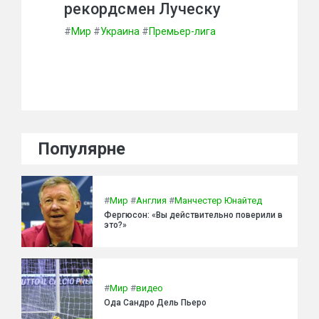
рекордсмен Луческу
#
Мир
#
Украина
#
Премьер-лига
Популярне
#
Мир
#
Англия
#
Манчестер Юнайтед
Фергюсон: «Вы действительно поверили в
это?»
#
Мир
#
видео
Ода Сандро Дель Пьеро