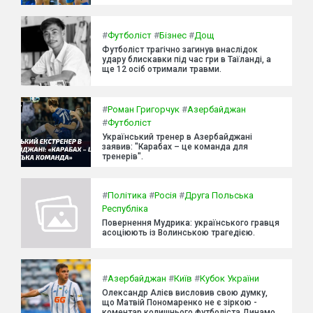
#
Футболіст
#
Бізнес
#
Дощ
Футболіст трагічно загинув внаслідок
удару блискавки під час гри в Таїланді, а
ще 12 осіб отримали травми.
#
Роман Григорчук
#
Азербайджан
#
Футболіст
Український тренер в Азербайджані
заявив: "Карабах – це команда для
тренерів".
#
Політика
#
Росія
#
Друга Польська
Республіка
Повернення Мудрика: українського гравця
асоціюють із Волинською трагедією.
#
Азербайджан
#
Київ
#
Кубок України
Олександр Алієв висловив свою думку,
що Матвій Пономаренко не є зіркою -
коментар колишнього футболіста Динамо.