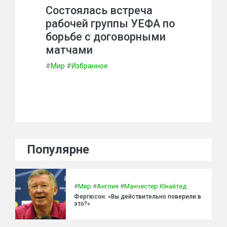
Состоялась встреча
рабочей группы УЕФА по
борьбе с договорными
матчами
#
Мир
#
Избранное
Популярне
#
Мир
#
Англия
#
Манчестер Юнайтед
Фергюсон: «Вы действительно поверили в
это?»