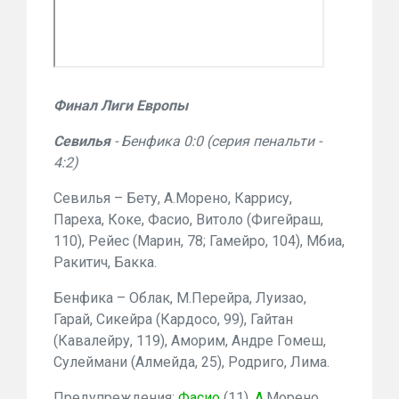
Финал Лиги Европы
Севилья
- Бенфика 0:0
(серия пенальти -
4:2)
Севилья – Бету, А.Морено, Каррису,
Пареха, Коке, Фасио, Витоло (Фигейраш,
110), Рейес (Марин, 78; Гамейро, 104), Мбиа,
Ракитич, Бакка.
Бенфика – Облак, М.Перейра, Луизао,
Гарай, Сикейра (Кардосо, 99), Гайтан
(Кавалейру, 119), Аморим, Андре Гомеш,
Сулеймани (Алмейда, 25), Родриго, Лима.
Предупреждения:
Фасио
(11),
А.
Морено