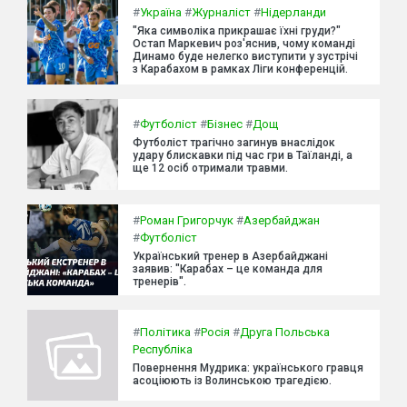
#
Україна
#
Журналіст
#
Нідерланди
"Яка символіка прикрашає їхні груди?"
Остап Маркевич роз'яснив, чому команді
Динамо буде нелегко виступити у зустрічі
з Карабахом в рамках Ліги конференцій.
#
Футболіст
#
Бізнес
#
Дощ
Футболіст трагічно загинув внаслідок
удару блискавки під час гри в Таїланді, а
ще 12 осіб отримали травми.
#
Роман Григорчук
#
Азербайджан
#
Футболіст
Український тренер в Азербайджані
заявив: "Карабах – це команда для
тренерів".
#
Політика
#
Росія
#
Друга Польська
Республіка
Повернення Мудрика: українського гравця
асоціюють із Волинською трагедією.