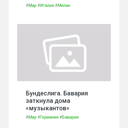
#
Мир
#
Италия
#
Милан
Бундеслига. Бавария
заткнула дома
«музыкантов»
#
Мир
#
Германия
#
Бавария