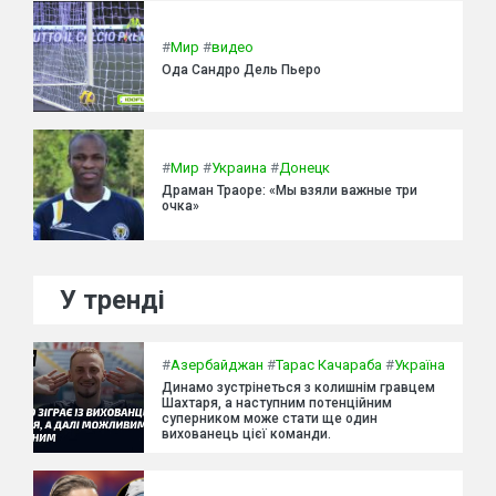
#
Мир
#
видео
Ода Сандро Дель Пьеро
#
Мир
#
Украина
#
Донецк
Драман Траоре: «Мы взяли важные три
очка»
У тренді
#
Азербайджан
#
Тарас Качараба
#
Україна
Динамо зустрінеться з колишнім гравцем
Шахтаря, а наступним потенційним
суперником може стати ще один
вихованець цієї команди.