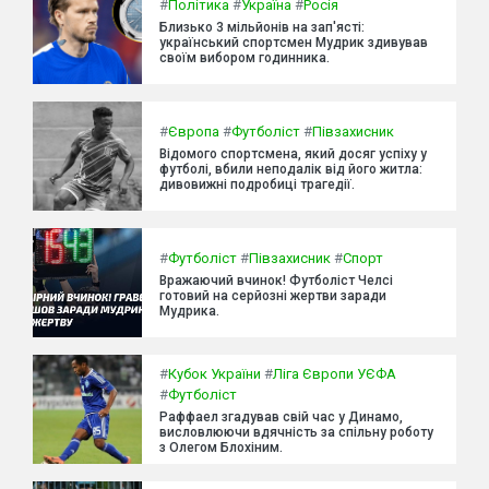
#
Політика
#
Україна
#
Росія
Близько 3 мільйонів на зап'ясті:
український спортсмен Мудрик здивував
своїм вибором годинника.
#
Європа
#
Футболіст
#
Півзахисник
Відомого спортсмена, який досяг успіху у
футболі, вбили неподалік від його житла:
дивовижні подробиці трагедії.
#
Футболіст
#
Півзахисник
#
Спорт
Вражаючий вчинок! Футболіст Челсі
готовий на серйозні жертви заради
Мудрика.
#
Кубок України
#
Ліга Європи УЄФА
#
Футболіст
Раффаел згадував свій час у Динамо,
висловлюючи вдячність за спільну роботу
з Олегом Блохіним.