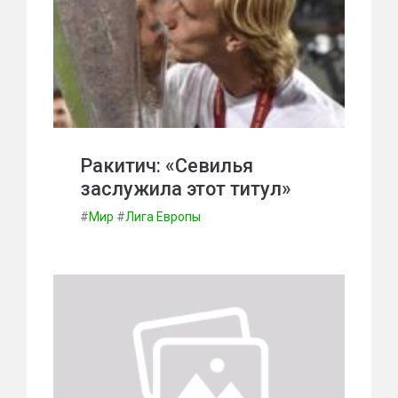
Ракитич: «Севилья
заслужила этот титул»
#
Мир
#
Лига Европы