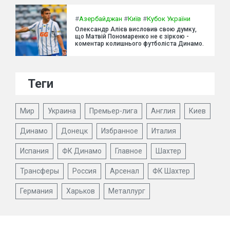
#
Азербайджан
#
Київ
#
Кубок України
Олександр Алієв висловив свою думку,
що Матвій Пономаренко не є зіркою -
коментар колишнього футболіста Динамо.
Теги
Мир
Украина
Премьер-лига
Англия
Киев
Динамо
Донецк
Избранное
Италия
Испания
ФК Динамо
Главное
Шахтер
Трансферы
Россия
Арсенал
ФК Шахтер
Германия
Харьков
Металлург