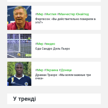
#
Мир
#
Англия
#
Манчестер Юнайтед
Фергюсон: «Вы действительно поверили в
это?»
#
Мир
#
видео
Ода Сандро Дель Пьеро
#
Мир
#
Украина
#
Донецк
Драман Траоре: «Мы взяли важные три
очка»
У тренді