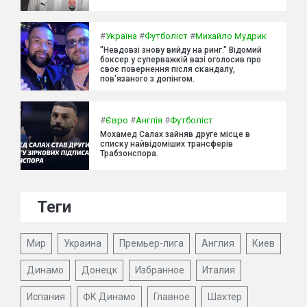
#
Україна
#
Футболіст
#
Михайло Мудрик
"Невдовзі знову вийду на ринг." Відомий
боксер у суперважкій вазі оголосив про
своє повернення після скандалу,
пов'язаного з допінгом.
#
Євро
#
Англія
#
Футболіст
Мохамед Салах зайняв друге місце в
списку найвідоміших трансферів
Трабзонспора.
Теги
Мир
Украина
Премьер-лига
Англия
Киев
Динамо
Донецк
Избранное
Италия
Испания
ФК Динамо
Главное
Шахтер