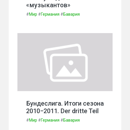
«музыкантов»
#
Мир
#
Германия
#
Бавария
Бундеслига. Итоги сезона
2010−2011. Der dritte Teil
#
Мир
#
Германия
#
Бавария