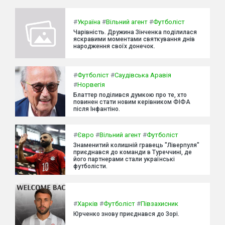
#
Україна
#
Вільний агент
#
Футболіст
Чарівність. Дружина Зінченка поділилася
яскравими моментами святкування днів
народження своїх донечок.
#
Футболіст
#
Саудівська Аравія
#
Норвегія
Блаттер поділився думкою про те, хто
повинен стати новим керівником ФІФА
після Інфантіно.
#
Євро
#
Вільний агент
#
Футболіст
Знаменитий колишній гравець "Ліверпуля"
приєднався до команди в Туреччині, де
його партнерами стали українські
футболісти.
#
Харків
#
Футболіст
#
Півзахисник
Юрченко знову приєднався до Зорі.