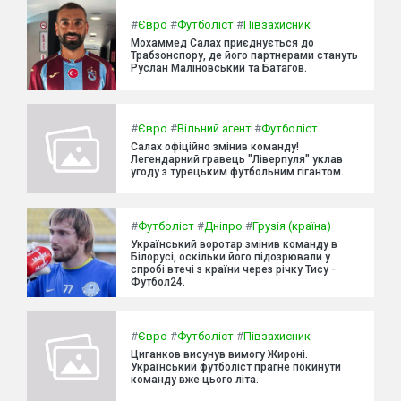
#
Євро
#
Футболіст
#
Півзахисник
Мохаммед Салах приєднується до
Трабзонспору, де його партнерами стануть
Руслан Маліновський та Батагов.
#
Євро
#
Вільний агент
#
Футболіст
Салах офіційно змінив команду!
Легендарний гравець "Ліверпуля" уклав
угоду з турецьким футбольним гігантом.
#
Футболіст
#
Дніпро
#
Грузія (країна)
Український воротар змінив команду в
Білорусі, оскільки його підозрювали у
спробі втечі з країни через річку Тису -
Футбол24.
#
Євро
#
Футболіст
#
Півзахисник
Циганков висунув вимогу Жироні.
Український футболіст прагне покинути
команду вже цього літа.