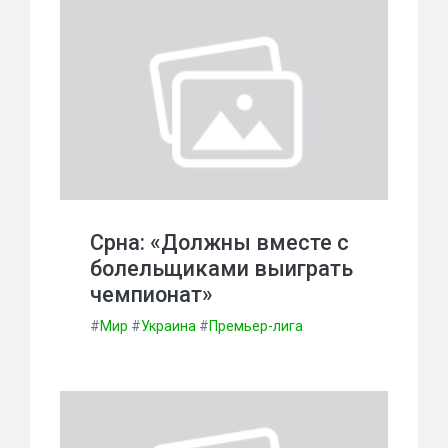
Срна: «Должны вместе с
болельщиками выиграть
чемпионат»
#
Мир
#
Украина
#
Премьер-лига