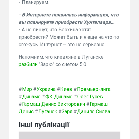
- Планируем.
- В Интернете появилась информация, что
вы планируете приобрести Хунтелаара…
- А не пишут, что Блохина хотят
приобрести? Может быть и я еще на что-то
сгожусь. Интернет – это не серьезно.
Напомним, что киевляне в Луганске
разбили
"Зарю" со счетом 5:0.
#
Мир
#
Украина
#
Киев
#
Премьер-лига
#
Динамо
#
ФК Динамо
#
Олег Гусев
#
Гармаш Денис Викторович
#
Гармаш
Денис
#
Луганск
#
Заря
#
Данило Силва
Інші публікації