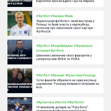
Барселоні зросла вдвічі і ще на півраза.
#
Футбол
#
Україна
#
Київ
Український футболіст, який виступав у
Польщі та брав участь у єврокубках,
оголосив про закінчення своєї кар'єри -
Футбол24.
#
Футбол
#
Азербайджан
#
Українська
асоціація футболу
Шевченко визначив своїх фаворитів у
суперечці між ФІФА та УЄФА.
#
Футбол
#
Франція
#
Кріштіану Роналду
Сотні фанатів зібралися на чужу весільну
церемонію. Роналду виявився хитрішим за
всіх.
#
Аргентина
#
Англія
#
Футболіст
10 мільйонів доларів за "Руку Бога":
знамените футбольне взяття воріт,