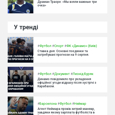
Драман Траоре: «Мы взяли важные три
очка»
У тренді
#
Футбол
#
Спорт
#
ФК «Динамо» (Київ)
Ставка дня: Основні поєдинки та
затребувані прогнози на 9 серпня.
#
Футбол
#
Документ
#
Леонід Буряк
Динамо повідомило про укладення
офіційної угоди відразу після зустрічі з
Карабахом.
#
Барселона
#
Футбол
#
Неймар
Агент Неймара провів хитрий маневр,
завдяки якому зарплата футболіста в