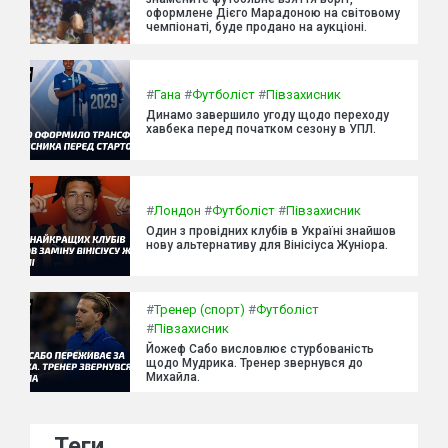
оформлене Дієго Марадоною на світовому
чемпіонаті, буде продано на аукціоні.
#
Гана
#
Футболіст
#
Півзахисник
Динамо завершило угоду щодо переходу
хавбека перед початком сезону в УПЛ.
#
Лондон
#
Футболіст
#
Півзахисник
Один з провідних клубів в Україні знайшов
нову альтернативу для Вінісіуса Жуніора.
#
Тренер (спорт)
#
Футболіст
#
Півзахисник
Йожеф Сабо висловлює стурбованість
щодо Мудрика. Тренер звернувся до
Михайла.
Теги