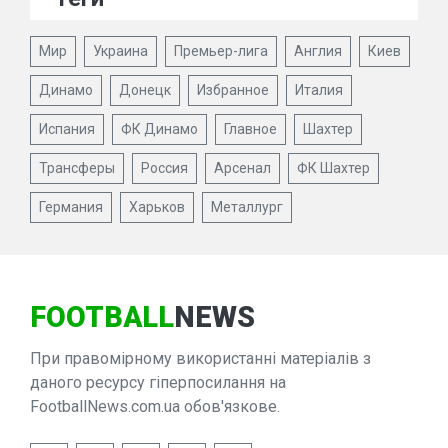
Мир
Украина
Премьер-лига
Англия
Киев
Динамо
Донецк
Избранное
Италия
Испания
ФК Динамо
Главное
Шахтер
Трансферы
Россия
Арсенал
ФК Шахтер
Германия
Харьков
Металлург
FOOTBALL
NEWS
При правомірному використанні матеріалів з
даного ресурсу гіперпосилання на
FootballNews.com.ua обов'язкове.