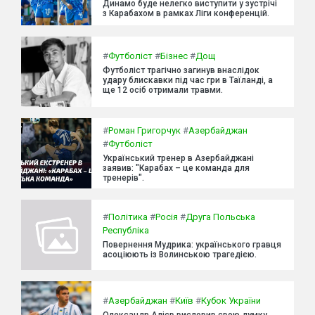
Динамо буде нелегко виступити у зустрічі
з Карабахом в рамках Ліги конференцій.
#
Футболіст
#
Бізнес
#
Дощ
Футболіст трагічно загинув внаслідок
удару блискавки під час гри в Таїланді, а
ще 12 осіб отримали травми.
#
Роман Григорчук
#
Азербайджан
#
Футболіст
Український тренер в Азербайджані
заявив: "Карабах – це команда для
тренерів".
#
Політика
#
Росія
#
Друга Польська
Республіка
Повернення Мудрика: українського гравця
асоціюють із Волинською трагедією.
#
Азербайджан
#
Київ
#
Кубок України
Олександр Алієв висловив свою думку,