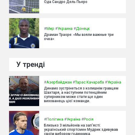
Ода Сандро Дель Пьеро
#
Мир
#
Украина
#
Донецк
Драман Траоре: «Мы взяли важные три
очка»
У тренді
#
Азербайджан
#
Тарас Качараба
#
Україна
Динамо зустрінеться з колишнім гравцем
Шахтаря, а наступним потенційним
суперником може стати ще один
вихованець цієї команди.
#
Політика
#
Україна
#
Росія
Близько 3 мільйонів на зап'ясті:
український спортсмен Мудрик здивував
своїм вибором годинника.