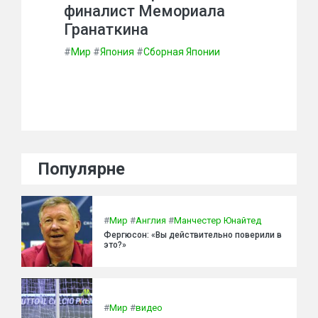
финалист Мемориала
Гранаткина
#
Мир
#
Япония
#
Сборная Японии
Популярне
#
Мир
#
Англия
#
Манчестер Юнайтед
Фергюсон: «Вы действительно поверили в
это?»
#
Мир
#
видео