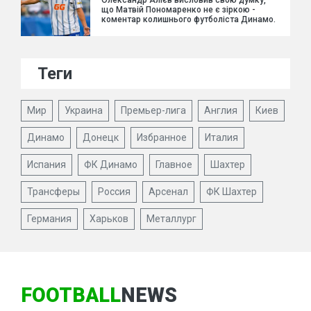
що Матвій Пономаренко не є зіркою -
коментар колишнього футболіста Динамо.
Теги
Мир
Украина
Премьер-лига
Англия
Киев
Динамо
Донецк
Избранное
Италия
Испания
ФК Динамо
Главное
Шахтер
Трансферы
Россия
Арсенал
ФК Шахтер
Германия
Харьков
Металлург
FOOTBALL
NEWS