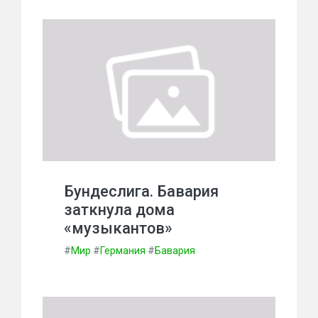
Бундеслига. Бавария
заткнула дома
«музыкантов»
#
Мир
#
Германия
#
Бавария