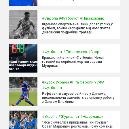
#
Європа
#
Футболіст
#
Півзахисник
Відомого спортсмена, який досяг успіху у
футболі, вбили неподалік від його житла:
дивовижні подробиці трагедії.
#
Футболіст
#
Півзахисник
#
Спорт
Вражаючий вчинок! Футболіст Челсі
готовий на серйозні жертви заради
Мудрика.
#
Кубок України
#
Ліга Європи УЄФА
#
Футболіст
Раффаел згадував свій час у Динамо,
висловлюючи вдячність за спільну роботу
з Олегом Блохіним.
#
Україна
#
Журналіст
#
Нідерланди
"Яка символіка прикрашає їхні груди?"
Остап Маркевич роз'яснив, чому команді