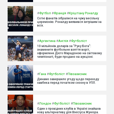
#
Футбол
#
Франція
#
Кріштіану Роналду
Сотні фанатів зібралися на чужу весільну
церемонію. Роналду виявився хитрішим за
всіх.
#
Аргентина
#
Англія
#
Футболіст
10 мільйонів доларів за "Руку Бога":
знамените футбольне взяття воріт,
оформлене Дієго Марадоною на світовому
чемпіонаті, буде продано на аукціоні.
#
Гана
#
Футболіст
#
Півзахисник
Динамо завершило угоду щодо переходу
хавбека перед початком сезону в УПЛ.
#
Лондон
#
Футболіст
#
Півзахисник
Один з провідних клубів в Україні знайшов
нову альтернативу для Вінісіуса Жуніора.