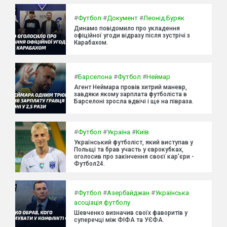
#
Футбол
#
Документ
#
Леонід Буряк
Динамо повідомило про укладення
офіційної угоди відразу після зустрічі з
Карабахом.
#
Барселона
#
Футбол
#
Неймар
Агент Неймара провів хитрий маневр,
завдяки якому зарплата футболіста в
Барселоні зросла вдвічі і ще на півраза.
#
Футбол
#
Україна
#
Київ
Український футболіст, який виступав у
Польщі та брав участь у єврокубках,
оголосив про закінчення своєї кар'єри -
Футбол24.
#
Футбол
#
Азербайджан
#
Українська
асоціація футболу
Шевченко визначив своїх фаворитів у
суперечці між ФІФА та УЄФА.