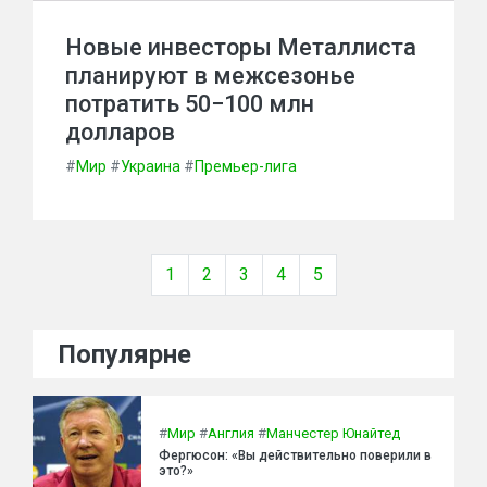
Новые инвесторы Металлиста
планируют в межсезонье
потратить 50−100 млн
долларов
#
Мир
#
Украина
#
Премьер-лига
1
2
3
4
5
Популярне
#
Мир
#
Англия
#
Манчестер Юнайтед
Фергюсон: «Вы действительно поверили в
это?»