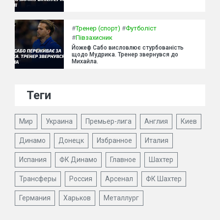
#
Тренер (спорт)
#
Футболіст
#
Півзахисник
Йожеф Сабо висловлює стурбованість
щодо Мудрика. Тренер звернувся до
Михайла.
Теги
Мир
Украина
Премьер-лига
Англия
Киев
Динамо
Донецк
Избранное
Италия
Испания
ФК Динамо
Главное
Шахтер
Трансферы
Россия
Арсенал
ФК Шахтер
Германия
Харьков
Металлург