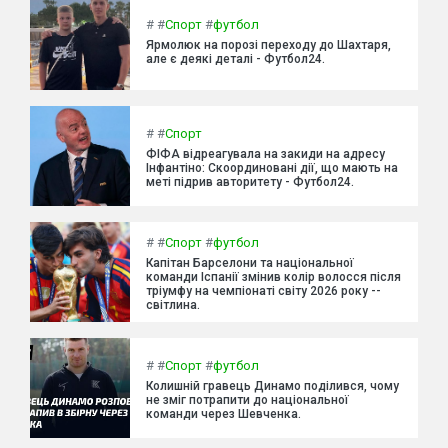
#
#
Спорт
#
футбол
Ярмолюк на порозі переходу до Шахтаря,
але є деякі деталі - Футбол24.
#
#
Спорт
ФІФА відреагувала на закиди на адресу
Інфантіно: Скоординовані дії, що мають на
меті підрив авторитету - Футбол24.
#
#
Спорт
#
футбол
Капітан Барселони та національної
команди Іспанії змінив колір волосся після
тріумфу на чемпіонаті світу 2026 року --
світлина.
#
#
Спорт
#
футбол
Колишній гравець Динамо поділився, чому
не зміг потрапити до національної
команди через Шевченка.