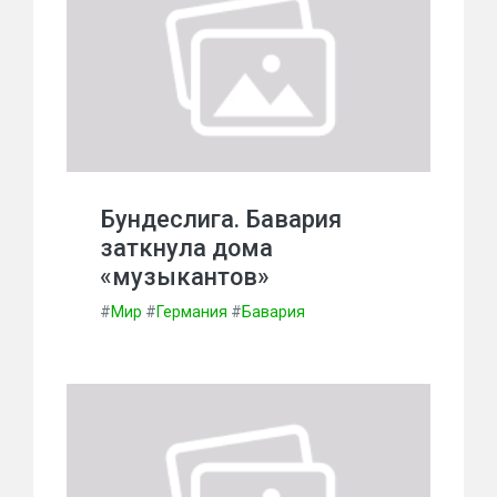
Бундеслига. Бавария
заткнула дома
«музыкантов»
#
Мир
#
Германия
#
Бавария