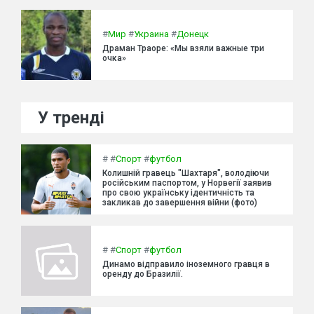
#
Мир
#
Украина
#
Донецк
Драман Траоре: «Мы взяли важные три
очка»
У тренді
#
#
Спорт
#
футбол
Колишній гравець "Шахтаря", володіючи
російським паспортом, у Норвегії заявив
про свою українську ідентичність та
закликав до завершення війни (фото)
#
#
Спорт
#
футбол
Динамо відправило іноземного гравця в
оренду до Бразилії.