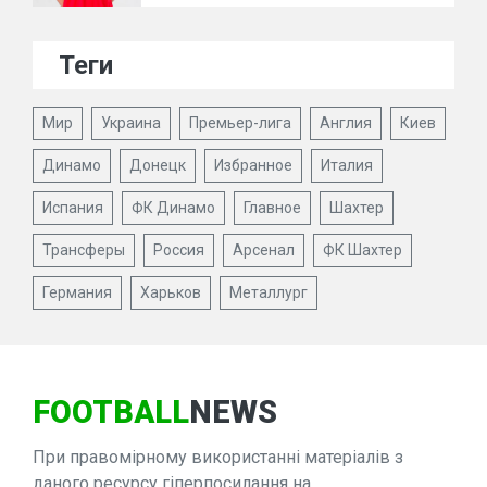
Теги
Мир
Украина
Премьер-лига
Англия
Киев
Динамо
Донецк
Избранное
Италия
Испания
ФК Динамо
Главное
Шахтер
Трансферы
Россия
Арсенал
ФК Шахтер
Германия
Харьков
Металлург
FOOTBALL
NEWS
При правомірному використанні матеріалів з
даного ресурсу гіперпосилання на