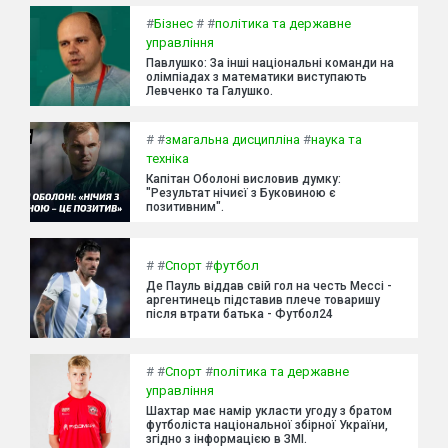
#
Бізнес
#
#
політика та державне
управління
Павлушко: За інші національні команди на
олімпіадах з математики виступають
Левченко та Галушко.
#
#
змагальна дисципліна
#
наука та
техніка
Капітан Оболоні висловив думку:
"Результат нічиєї з Буковиною є
позитивним".
#
#
Спорт
#
футбол
Де Пауль віддав свій гол на честь Мессі -
аргентинець підставив плече товаришу
після втрати батька - Футбол24
#
#
Спорт
#
політика та державне
управління
Шахтар має намір укласти угоду з братом
футболіста національної збірної України,
згідно з інформацією в ЗМІ.