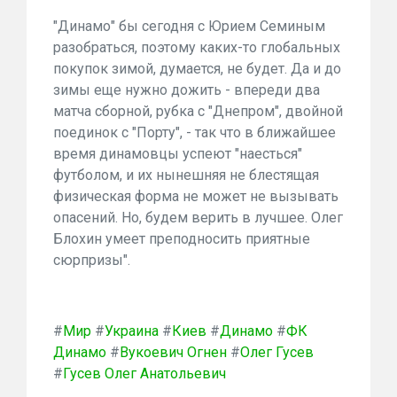
"Динамо" бы сегодня с Юрием Семиным
разобраться, поэтому каких-то глобальных
покупок зимой, думается, не будет. Да и до
зимы еще нужно дожить - впереди два
матча сборной, рубка с "Днепром", двойной
поединок с "Порту", - так что в ближайшее
время динамовцы успеют "наесться"
футболом, и их нынешняя не блестящая
физическая форма не может не вызывать
опасений. Но, будем верить в лучшее. Олег
Блохин умеет преподносить приятные
сюрпризы".
#
Мир
#
Украина
#
Киев
#
Динамо
#
ФК
Динамо
#
Вукоевич Огнен
#
Олег Гусев
#
Гусев Олег Анатольевич