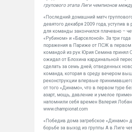
групового этапа Лиги чемпионов межд
«Последний домашний матч группового
девятого декабря 2009 года, уступив в 
для команды закончился плачевно – че
«Рубином» и «Барселоной». За три года
поражения в Париже от ПСЖ в первом
командой из рук Юрия Семина принял Ол
ожидал от Блохина кардинальной пере
сделать за семь дней, отведенных ново
команда, которая в среду вечером выш
реконструкции впервые принимавшего 
от того «Динамо», что в первом туре б
азарт, мощь, давление и умелое приме
напомнили себя времен Валерия Лобано
www.championat.com
«Победив дома загребское «Динамо» 
борьбе за выход из группы А в Лиге ч