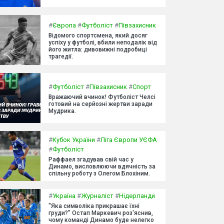
#
Європа
#
Футболіст
#
Півзахисник
Відомого спортсмена, який досяг
успіху у футболі, вбили неподалік від
його житла: дивовижні подробиці
трагедії.
#
Футболіст
#
Півзахисник
#
Спорт
Вражаючий вчинок! Футболіст Челсі
готовий на серйозні жертви заради
Мудрика.
#
Кубок України
#
Ліга Європи УЄФА
#
Футболіст
Раффаел згадував свій час у
Динамо, висловлюючи вдячність за
спільну роботу з Олегом Блохіним.
#
Україна
#
Журналіст
#
Нідерланди
"Яка символіка прикрашає їхні
груди?" Остап Маркевич роз'яснив,
чому команді Динамо буде нелегко