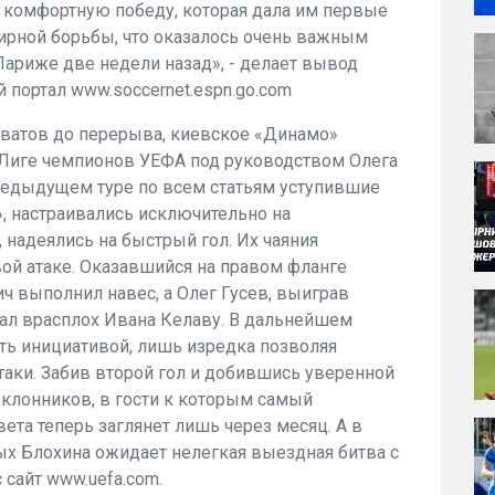
 комфортную победу, которая дала им первые
ирной борьбы, что оказалось очень важным
ариже две недели назад», - делает вывод
портал www.soccernet.espn.go.com
ватов до перерыва, киевское «Динамо»
Лиге чемпионов УЕФА под руководством Олега
редыдущем туре по всем статьям уступившие
, настраивались исключительно на
 надеялись на быстрый гол. Их чаяния
вой атаке. Оказавшийся на правом фланге
 выполнил навес, а Олег Гусев, выиграв
тал врасплох Ивана Келаву. В дальнейшем
ть инициативой, лишь изредка позволяя
аки. Забив второй гол и добившись уверенной
клонников, в гости к которым самый
ета теперь заглянет лишь через месяц. А в
ых Блохина ожидает нелегкая выездная битва с
 сайт www.uefa.com.