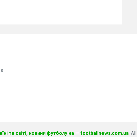
 з
їні та світі, новини футболу на — footballnews.com.ua
. Al