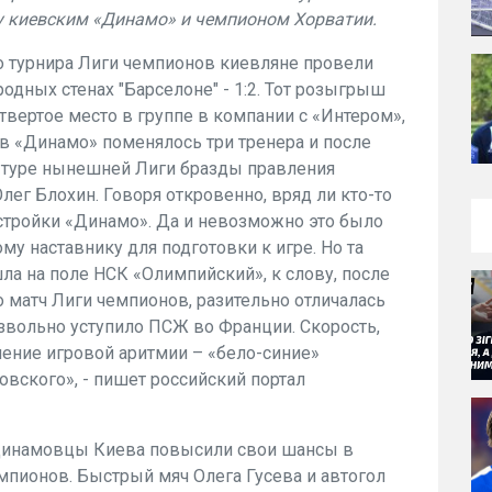
у киевским «Динамо» и чемпионом Хорватии.
 турнира Лиги чемпионов киевляне провели
родных стенах "Барселоне" - 1:2. Тот розыгрыш
твертое место в группе в компании с «Интером»,
 в «Динамо» поменялось три тренера и после
 туре нынешней Лиги бразды правления
ег Блохин. Говоря откровенно, вряд ли кто-то
стройки «Динамо». Да и невозможно это было
му наставнику для подготовки к игре. Но та
ла на поле НСК «Олимпийский», к слову, после
матч Лиги чемпионов, разительно отличалась
езвольно уступило ПСЖ во Франции. Скорость,
нение игровой аритмии – «бело-синие»
вского», - пишет российский портал
динамовцы Киева повысили свои шансы в
емпионов. Быстрый мяч Олега Гусева и автогол