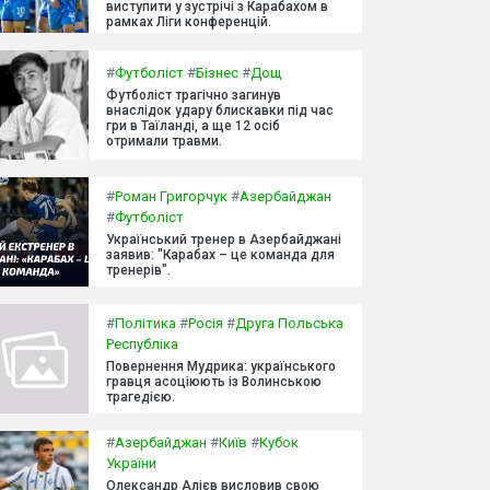
виступити у зустрічі з Карабахом в
рамках Ліги конференцій.
#
Футболіст
#
Бізнес
#
Дощ
Футболіст трагічно загинув
внаслідок удару блискавки під час
гри в Таїланді, а ще 12 осіб
отримали травми.
#
Роман Григорчук
#
Азербайджан
#
Футболіст
Український тренер в Азербайджані
заявив: "Карабах – це команда для
тренерів".
#
Політика
#
Росія
#
Друга Польська
Республіка
Повернення Мудрика: українського
гравця асоціюють із Волинською
трагедією.
#
Азербайджан
#
Київ
#
Кубок
України
Олександр Алієв висловив свою