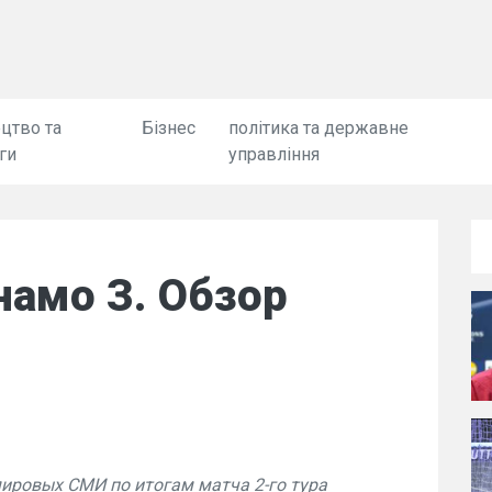
цтво та
Бізнес
політика та державне
ги
управління
намо З. Обзор
ровых СМИ по итогам матча 2-го тура