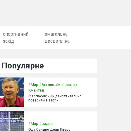
спортивний
змагальна
захід
дисципліна
Популярне
#
Мир
#
Англия
#
Манчестер
Юнайтед
Фергюсон: «Вы действительно
поверили в это?»
#
Мир
#
видео
Ода Сандро Дель Пьеро