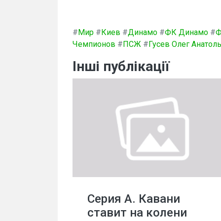
#
Мир
#
Киев
#
Динамо
#
ФК Динамо
#
Ф
Чемпионов
#
ПСЖ
#
Гусев Олег Анатол
Інші публікації
Серия А. Кавани
ставит на колени