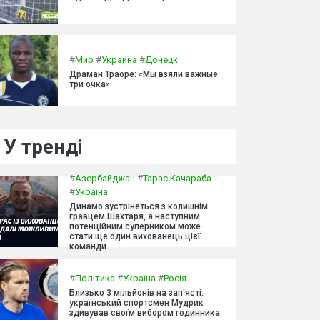
#
Мир
#
Украина
#
Донецк
Драман Траоре: «Мы взяли важные
три очка»
У тренді
#
Азербайджан
#
Тарас Качараба
#
Україна
Динамо зустрінеться з колишнім
гравцем Шахтаря, а наступним
потенційним суперником може
стати ще один вихованець цієї
команди.
#
Політика
#
Україна
#
Росія
Близько 3 мільйонів на зап'ясті:
український спортсмен Мудрик
здивував своїм вибором годинника.