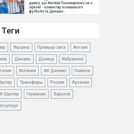
думку, що Матвій Пономаренко не є
зіркою - коментар колишнього
футболіста Динамо.
Теги
ир
Украина
Премьер-лига
Англия
иев
Динамо
Донецк
Избранное
талия
Испания
ФК Динамо
Главное
ахтер
Трансферы
Россия
Арсенал
К Шахтер
Германия
Харьков
еталлург