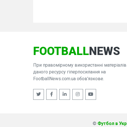
FOOTBALL
NEWS
При правомірному використанні матеріалів
даного ресурсу гіперпосилання на
FootballNews.com.ua обов'язкове.
©
Футбол в Укра