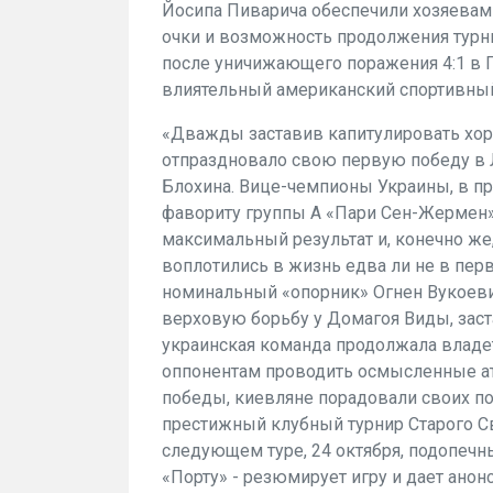
Йосипа Пиварича обеспечили хозяевам
очки и возможность продолжения турн
после уничижающего поражения 4:1 в П
влиятельный американский спортивный 
«Дважды заставив капитулировать хор
отпраздновало свою первую победу в 
Блохина. Вице-чемпионы Украины, в п
фавориту группы А «Пари Сен-Жермен»
максимальный результат и, конечно же,
воплотились в жизнь едва ли не в пер
номинальный «опорник» Огнен Вукоевич
верховую борьбу у Домагоя Виды, зас
украинская команда продолжала владе
оппонентам проводить осмысленные ат
победы, киевляне порадовали своих по
престижный клубный турнир Старого Св
следующем туре, 24 октября, подопечн
«Порту» - резюмирует игру и дает анонс