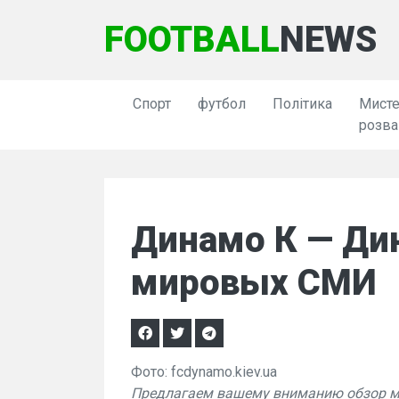
FOOTBALL
NEWS
Спорт
футбол
Політика
Мисте
розва
Динамо К — Ди
мировых СМИ
Фото: fcdynamo.kiev.ua
Предлагаем вашему вниманию обзор ми