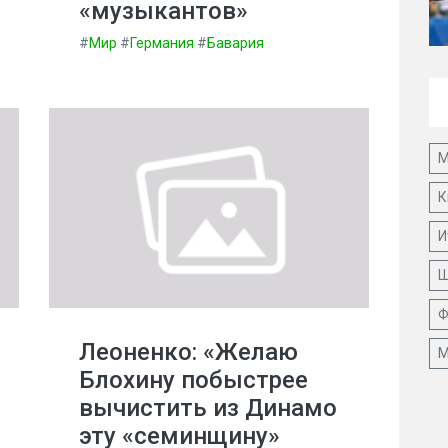
«музыкантов»
#
Мир
#
Германия
#
Бавария
М
К
И
Ш
Ф
Леоненко: «Желаю
М
Блохину побыстрее
вычистить из Динамо
эту «семинщину»