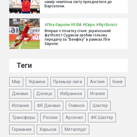
намір чемпіона світу приєднатися до
Барселони.
#
Ліга Європи УЄФА
#
Євро
#
Футболіст
Вперше з початку січня: український
футболіст Судаков зробив гольову
передачу за "Бенфіку" в рамках Ліги
Європи.
Теги
Мир
Украина
Премьер-лига
Англия
Киев
Динамо
Донецк
Избранное
Италия
Испания
ФК Динамо
Главное
Шахтер
Трансферы
Россия
Арсенал
ФК Шахтер
Германия
Харьков
Металлург