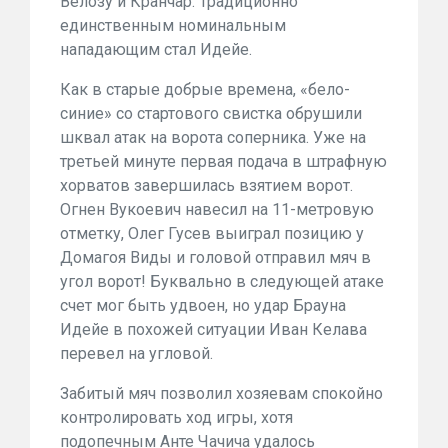
Велозу и Кранчар. Традиционно
единственным номинальным
нападающим стал Идейе.
Как в старые добрые времена, «бело-
синие» со стартового свистка обрушили
шквал атак на ворота соперника. Уже на
третьей минуте первая подача в штрафную
хорватов завершилась взятием ворот.
Огнен Вукоевич навесил на 11-метровую
отметку, Олег Гусев выиграл позицию у
Домагоя Виды и головой отправил мяч в
угол ворот! Буквально в следующей атаке
счет мог быть удвоен, но удар Брауна
Идейе в похожей ситуации Иван Келава
перевел на угловой.
Забитый мяч позволил хозяевам спокойно
контролировать ход игры, хотя
подопечным Анте Чачича удалось