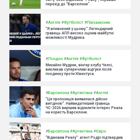
перехід до "Барселони".
#
Англія
#
Футболіст
#
Півзахисник
"Я впевнений у цьому." Легендарний
гравець АПЛ високо оцінив майбутні
можливості Мудрика.
#
Лондон
#
Англія
#
Футболіст
Михайло Мудрик, вінгер клубу Челсі,
викликав суперечливі відгуки після
поєдинку проти Ювентуса.
#
Барселона
#
Аргентина
#
Англія
"Ця пропозиція виявилася дійсно
вигідною". Найвидатніший гравець
ЧС-2026 вирішив відхилити інтерес Реала
на користь Барселони.
#
Барселона
#
Аргентина
#
Євро
"Відмовив Реалу": агент Родрі підтвердив