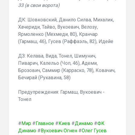
33 (в свои ворота)
ДК: Шовковский, Данило Силва, Михалик,
Хачериди, Тайво, Вукоевич, Велозу,
Ярмоленко (Мехмеди, 80), Кранчар
(Гармаш, 46), Гусев (Раффаэль, 82), Идейе
ДЗ: Келава, Вида, Тонел, Шимунич,
Пиварич, Калельо (Чоп, 46), Адеми,
Брозович, Саммир (Карраско, 78), Ковачич,
Бечирай (Рукавина, 58)
Предупреждения: Гармаш, Вукоевич -
Тонел
#
Мир
#
Главное
#
Киев
#
Динамо
#
ФК
Динамо
#
Вукоевич Огнен
#
Олег Гусев