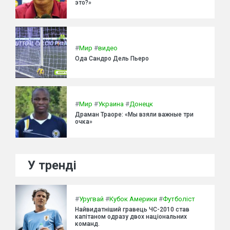
это?»
#
Мир
#
видео
Ода Сандро Дель Пьеро
#
Мир
#
Украина
#
Донецк
Драман Траоре: «Мы взяли важные три
очка»
У тренді
#
Уругвай
#
Кубок Америки
#
Футболіст
Найвидатніший гравець ЧС-2010 став
капітаном одразу двох національних
команд.