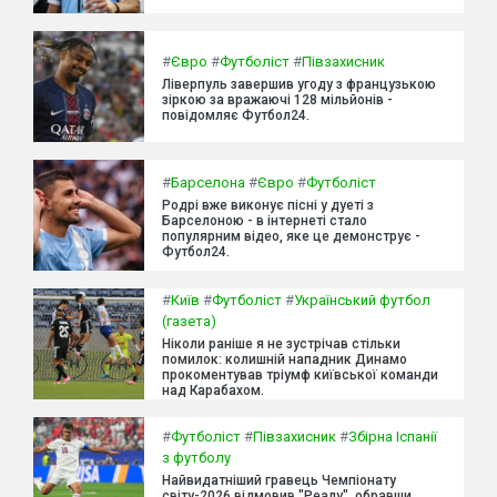
#
Євро
#
Футболіст
#
Півзахисник
Ліверпуль завершив угоду з французькою
зіркою за вражаючі 128 мільйонів -
повідомляє Футбол24.
#
Барселона
#
Євро
#
Футболіст
Родрі вже виконує пісні у дуеті з
Барселоною - в інтернеті стало
популярним відео, яке це демонструє -
Футбол24.
#
Київ
#
Футболіст
#
Український футбол
(газета)
Ніколи раніше я не зустрічав стільки
помилок: колишній нападник Динамо
прокоментував тріумф київської команди
над Карабахом.
#
Футболіст
#
Півзахисник
#
Збірна Іспанії
з футболу
Найвидатніший гравець Чемпіонату
світу-2026 відмовив "Реалу", обравши