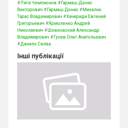
#
Лига Чемпионов
#
Гармаш Денис
Викторович
#
Гармаш Денис
#
Михалик
Тарас Владимирович
#
Хачериди Евгений
Григорьевич
#
Ярмоленко Андрей
Николаевич
#
Шовковский Александр
Владимирович
#
Гусев Олег Анатольевич
#
Данило Силва
Інші публікації