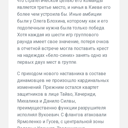
что стратегической целью его команды
является третье место, и ничья в Киеве его
более чем устроила бы. Иные амбиции
были у Олега Блохина, которому как и его
подопечным нужна была только победа.
Хотя каждая из шести игр группового
раунда имеет свое значение, потеря очков
в отчетной встрече могла поставить крест
на надеждах «бело-синих» занять одно из
первых двух мест в группе.
С приходом нового наставника в составе
динамовцев не произошло кардинальных
изменений. Прежним остался квартет
защитников в лице Тайво, Хачериди,
Михалика и Данило Силвы,
преимущественно функции разрушителя
исполнял Вукоевич. С флангов атаковали
Ярмоленко и Гусев, с центральной зоны