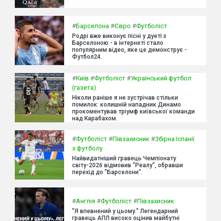
#
Барселона
#
Євро
#
Футболіст
Родрі вже виконує пісні у дуеті з
Барселоною - в інтернеті стало
популярним відео, яке це демонструє -
Футбол24.
#
Київ
#
Футболіст
#
Український футбол
(газета)
Ніколи раніше я не зустрічав стільки
помилок: колишній нападник Динамо
прокоментував тріумф київської команди
над Карабахом.
#
Футболіст
#
Півзахисник
#
Збірна Іспанії
з футболу
Найвидатніший гравець Чемпіонату
світу-2026 відмовив "Реалу", обравши
перехід до "Барселони".
#
Англія
#
Футболіст
#
Півзахисник
"Я впевнений у цьому." Легендарний
гравець АПЛ високо оцінив майбутні