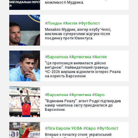
можливості Мудрика.
#
Лондон
#
Англія
#
Футболіст
Михайло Мудрик, вінгер клубу Челсі,
викликав суперечливі відгуки після
поєдинку проти Ювентуса.
#
Барселона
#
Аргентина
#
Англія
"Ця пропозиція виявилася дійсно
вигідною". Найвидатніший гравець
ЧС-2026 вирішив відхилити інтерес Реала
на користь Барселони.
#
Барселона
#
Аргентина
#
Євро
"Відмовив Реалу": агент Родрі підтвердив
намір чемпіона світу приєднатися до
Барселони.
#
Ліга Європи УЄФА
#
Євро
#
Футболіст
Вперше з початку січня: український