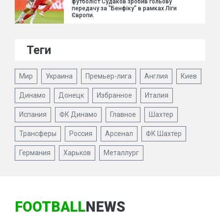
футболіст Судаков зробив гольову
передачу за "Бенфіку" в рамках Ліги
Європи.
Теги
Мир
Украина
Премьер-лига
Англия
Киев
Динамо
Донецк
Избранное
Италия
Испания
ФК Динамо
Главное
Шахтер
Трансферы
Россия
Арсенал
ФК Шахтер
Германия
Харьков
Металлург
FOOTBALL
NEWS