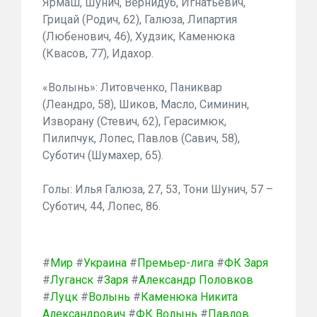
Ярмаш, Шунич, Вернидуб, Игнатьевич,
Грицай (Родич, 62), Галюза, Липартия
(Любенович, 46), Худзик, Каменюка
(Квасов, 77), Идахор.
«Волынь»: Литовченко, Паниквар
(Леандро, 58), Шиков, Масло, Симинин,
Изворану (Стевич, 62), Герасимюк,
Пилипчук, Лопес, Павлов (Савич, 58),
Суботич (Шумахер, 65).
Голы: Илья Галюза, 27, 53, Тони Шунич, 57 –
Суботич, 44, Лопес, 86.
#
Мир
#
Украина
#
Премьер-лига
#
ФК Заря
#
Луганск
#
Заря
#
Александр Половков
#
Луцк
#
Волынь
#
Каменюка Никита
Александрович
#
ФК Волынь
#
Павлов