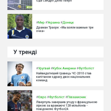
Ода Сандро Дель Пьеро
#
Мир
#
Украина
#
Донецк
Драман Траоре: «Мы взяли важные три
очка»
У тренді
#
Уругвай
#
Кубок Америки
#
Футболіст
Найвидатніший гравець ЧС-2010 став
капітаном одразу двох національних
команд.
#
Євро
#
Футболіст
#
Півзахисник
Ліверпуль завершив угоду з французькою
зіркою за вражаючі 128 мільйонів -
повідомляє Футбол24.