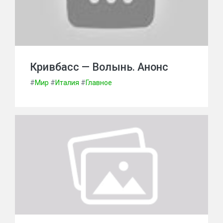
Кривбасс — Волынь. Анонс
#
Мир
#
Италия
#
Главное