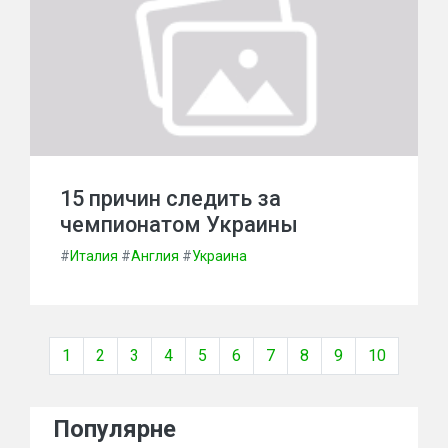
15 причин следить за
чемпионатом Украины
#
Италия
#
Англия
#
Украина
1
2
3
4
5
6
7
8
9
10
Популярне