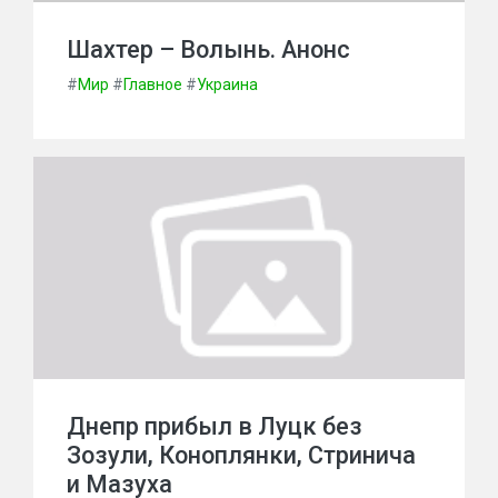
Шахтер – Волынь. Анонс
#
Мир
#
Главное
#
Украина
Днепр прибыл в Луцк без
Зозули, Коноплянки, Стринича
и Мазуха