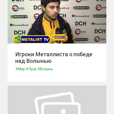
Игроки Металлиста о победе
над Волынью
#
Мир
#
Луцк
#
Волынь