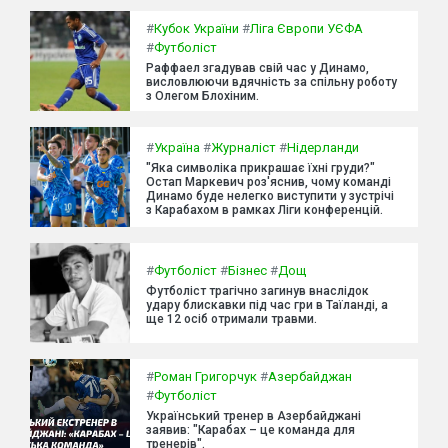
#
Кубок України
#
Ліга Європи УЄФА
#
Футболіст
Раффаел згадував свій час у Динамо,
висловлюючи вдячність за спільну роботу
з Олегом Блохіним.
#
Україна
#
Журналіст
#
Нідерланди
"Яка символіка прикрашає їхні груди?"
Остап Маркевич роз'яснив, чому команді
Динамо буде нелегко виступити у зустрічі
з Карабахом в рамках Ліги конференцій.
#
Футболіст
#
Бізнес
#
Дощ
Футболіст трагічно загинув внаслідок
удару блискавки під час гри в Таїланді, а
ще 12 осіб отримали травми.
#
Роман Григорчук
#
Азербайджан
#
Футболіст
Український тренер в Азербайджані
заявив: "Карабах – це команда для
тренерів".