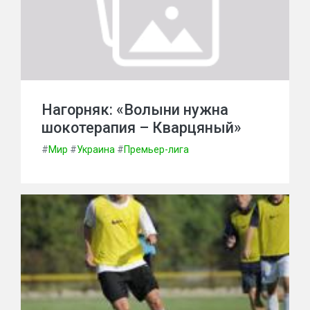
Нагорняк: «Волыни нужна
шокотерапия – Кварцяный»
#
Мир
#
Украина
#
Премьер-лига