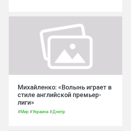
Михайленко: «Волынь играет в
стиле английской премьер-
лиги»
#
Мир
#
Украина
#
Днепр