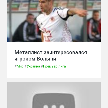
Металлист заинтересовался
игроком Волыни
#
Мир
#
Украина
#
Премьер-лига