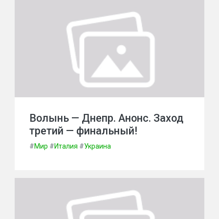
Волынь — Днепр. Анонс. Заход
третий — финальный!
#
Мир
#
Италия
#
Украина