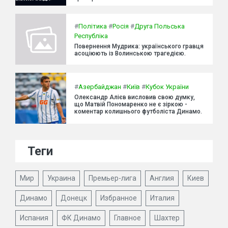
#
Політика
#
Росія
#
Друга Польська
Республіка
Повернення Мудрика: українського гравця
асоціюють із Волинською трагедією.
#
Азербайджан
#
Київ
#
Кубок України
Олександр Алієв висловив свою думку,
що Матвій Пономаренко не є зіркою -
коментар колишнього футболіста Динамо.
Теги
Мир
Украина
Премьер-лига
Англия
Киев
Динамо
Донецк
Избранное
Италия
Испания
ФК Динамо
Главное
Шахтер