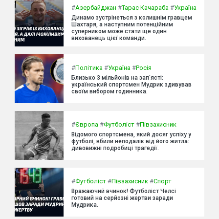
#
Азербайджан
#
Тарас Качараба
#
Україна
Динамо зустрінеться з колишнім гравцем
Шахтаря, а наступним потенційним
суперником може стати ще один
вихованець цієї команди.
#
Політика
#
Україна
#
Росія
Близько 3 мільйонів на зап'ясті:
український спортсмен Мудрик здивував
своїм вибором годинника.
#
Європа
#
Футболіст
#
Півзахисник
Відомого спортсмена, який досяг успіху у
футболі, вбили неподалік від його житла:
дивовижні подробиці трагедії.
#
Футболіст
#
Півзахисник
#
Спорт
Вражаючий вчинок! Футболіст Челсі
готовий на серйозні жертви заради
Мудрика.