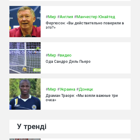
#
Мир
#
Англия
#
Манчестер Юнайтед
Фергюсон: «Вы действительно поверили в
это?»
#
Мир
#
видео
Ода Сандро Дель Пьеро
#
Мир
#
Украина
#
Донецк
Драман Траоре: «Мы взяли важные три
очка»
У тренді