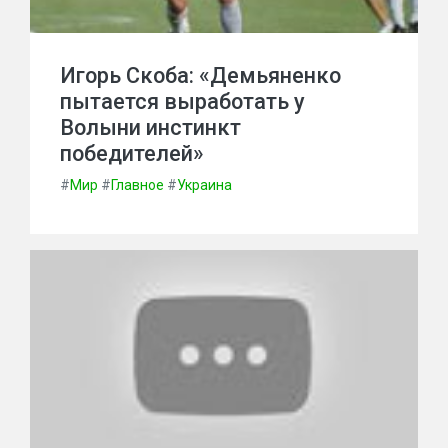
Игорь Скоба: «Демьяненко
пытается выработать у
Волыни инстинкт
победителей»
#
Мир
#
Главное
#
Украина