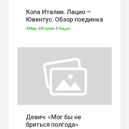
Копа Италии. Лацио —
Ювентус. Обзор поединка
#
Мир
#
Италия
#
Лацио
Девич: «Мог бы не
бриться полгода»