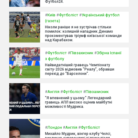
Футбол24.
#
Київ
#
Футболіст
#
Український футбол
(газета)
Ніколи раніше я не зустрічав стільки
помилок: колишній нападник Динамо
прокоментував тріумф київської команди
над Карабахом.
#
Футболіст
#
Півзахисник
#
Збірна Іспанії
з футболу
Найвидатніший гравець Чемпіонату
світу-2026 відмовив "Реалу", обравши
перехід до "Барселони".
#
Англія
#
Футболіст
#
Півзахисник
"Я впевнений у цьому." Легендарний
гравець АПЛ високо оцінив майбутні
можливості Мудрика.
#
Лондон
#
Англія
#
Футболіст
Михайло Мудрик, вінгер клубу Челсі,
викликав суперечливі відгуки після