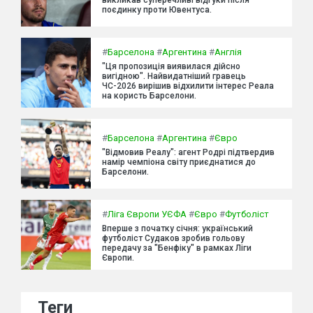
поєдинку проти Ювентуса.
#
Барселона
#
Аргентина
#
Англія
"Ця пропозиція виявилася дійсно
вигідною". Найвидатніший гравець
ЧС-2026 вирішив відхилити інтерес Реала
на користь Барселони.
#
Барселона
#
Аргентина
#
Євро
"Відмовив Реалу": агент Родрі підтвердив
намір чемпіона світу приєднатися до
Барселони.
#
Ліга Європи УЄФА
#
Євро
#
Футболіст
Вперше з початку січня: український
футболіст Судаков зробив гольову
передачу за "Бенфіку" в рамках Ліги
Європи.
Теги