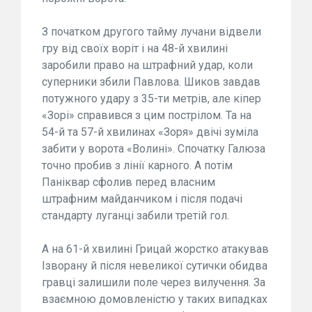
З початком другого тайму лучани відвели
гру від своїх воріт і на 48-й хвилині
заробили право на штрафний удар, коли
суперники збили Павлова. Шиков завдав
потужного удару з 35-ти метрів, але кіпер
«Зорі» справився з цим пострілом. Та на
54-й та 57-й хвилинах «Зоря» двічі зуміла
забити у ворота «Волині». Спочатку Галюза
точно пробив з лінії карного. А потім
Паніквар сфолив перед власним
штрафним майданчиком і після подачі
стандарту луганці забили третій гол.
А на 61-й хвилині Грицай жорстко атакував
Ізворану й після невеликої сутички обидва
гравці залишили поле через вилучення. За
взаємною домовленістю у таких випадках