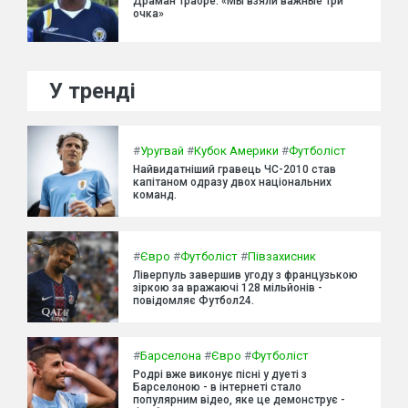
Драман Траоре: «Мы взяли важные три
очка»
У тренді
#
Уругвай
#
Кубок Америки
#
Футболіст
Найвидатніший гравець ЧС-2010 став
капітаном одразу двох національних
команд.
#
Євро
#
Футболіст
#
Півзахисник
Ліверпуль завершив угоду з французькою
зіркою за вражаючі 128 мільйонів -
повідомляє Футбол24.
#
Барселона
#
Євро
#
Футболіст
Родрі вже виконує пісні у дуеті з
Барселоною - в інтернеті стало
популярним відео, яке це демонструє -