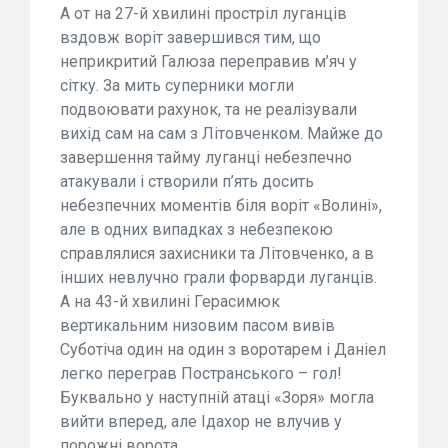
А от на 27-й хвилині простріл луганців
вздовж воріт завершився тим, що
неприкритий Галюза переправив м’яч у
сітку. За мить суперники могли
подвоювати рахунок, та не реалізували
вихід сам на сам з Літовченком. Майже до
завершення тайму луганці небезпечно
атакували і створили п’ять досить
небезпечних моментів біля воріт «Волині»,
але в одних випадках з небезпекою
справлялися захисники та Літовченко, а в
інших невлучно грали форварди луганців.
А на 43-й хвилині Герасимюк
вертикальним низовим пасом вивів
Суботіча один на один з воротарем і Даніел
легко переграв Постранського – гол!
Буквально у наступній атаці «Зоря» могла
вийти вперед, але Ідахор не влучив у
порожні ворота.