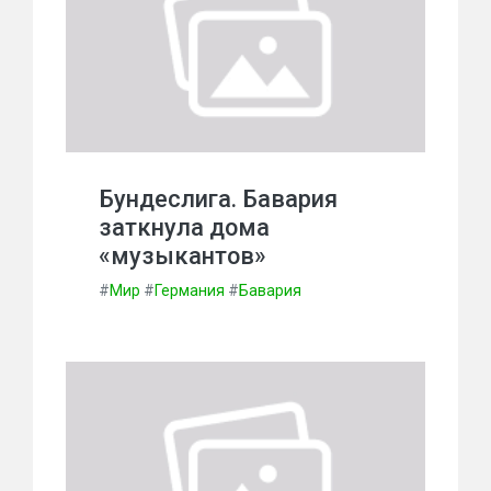
Бундеслига. Бавария
заткнула дома
«музыкантов»
#
Мир
#
Германия
#
Бавария