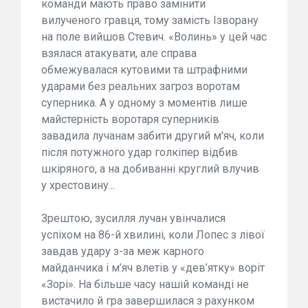
команди мають право замінити
вилученого гравця, тому замість Ізворану
на поле вийшов Стевич. «Волинь» у цей час
взялася атакувати, але справа
обмежувалася кутовими та штрафними
ударами без реальних загроз воротам
суперника. А у одному з моментів лише
майстерність воротаря суперників
завадила лучанам забити другий м'яч, коли
після потужного удар голкіпер відбив
шкіряного, а на добиванні круглий влучив
у хрестовину...
Зрештою, зусилля лучан увінчалися
успіхом на 86-й хвилині, коли Лопес з лівої
завдав удару з-за меж карного
майданчика і м’яч влетів у «дев’ятку» воріт
«Зорі». На більше часу нашій команді не
вистачило й гра завершилася з рахунком