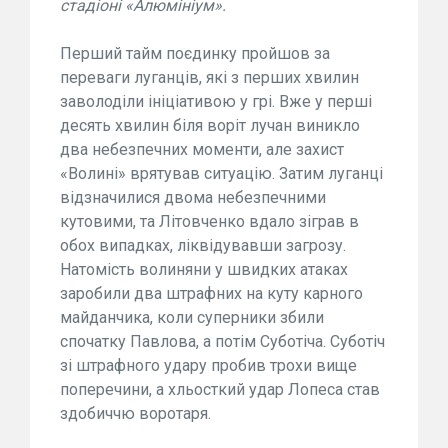
стадіоні «Алюмініум».
Перший тайм поєдинку пройшов за
переваги луганців, які з перших хвилин
заволоділи ініціативою у грі. Вже у перші
десять хвилин біля воріт лучан виникло
два небезпечних моменти, але захист
«Волині» врятував ситуацію. Затим луганці
відзначилися двома небезпечними
кутовими, та Літовченко вдало зіграв в
обох випадках, ліквідувавши загрозу.
Натомість волиняни у швидких атаках
заробили два штрафних на куту карного
майданчика, коли суперники збили
спочатку Павлова, а потім Суботіча. Суботіч
зі штрафного удару пробив трохи вище
поперечини, а хльосткий удар Лопеса став
здобиччю воротаря.