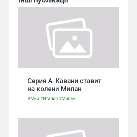
Інші публікації
Серия А. Кавани ставит
на колени Милан
#
Мир
#
Италия
#
Милан