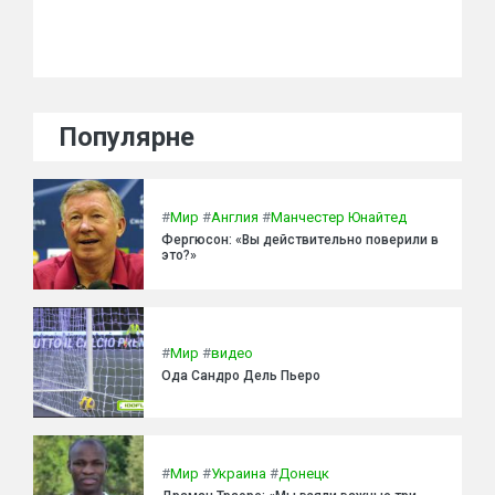
Популярне
#
Мир
#
Англия
#
Манчестер Юнайтед
Фергюсон: «Вы действительно поверили в
это?»
#
Мир
#
видео
Ода Сандро Дель Пьеро
#
Мир
#
Украина
#
Донецк