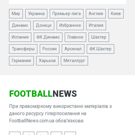
Мир
Украина
Премьер-лига
Англия
Киев
Динамо
Донецк
Избранное
Италия
Испания
ФК Динамо
Главное
Шахтер
Трансферы
Россия
Арсенал
ФК Шахтер
Германия
Харьков
Металлург
FOOTBALL
NEWS
При правомірному використанні матеріалів з
даного ресурсу гіперпосилання на
FootballNews.com.ua обов'язкове.