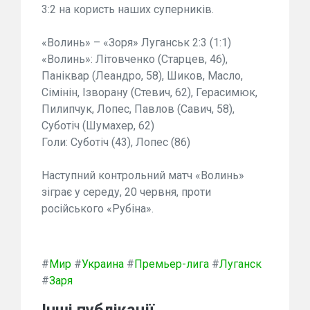
3:2 на користь наших суперників.
«Волинь» – «Зоря» Луганськ 2:3 (1:1)
«Волинь»: Літовченко (Старцев, 46),
Паніквар (Леандро, 58), Шиков, Масло,
Сімінін, Ізворану (Стевич, 62), Герасимюк,
Пилипчук, Лопес, Павлов (Савич, 58),
Суботіч (Шумахер, 62)
Голи: Суботіч (43), Лопес (86)
Наступний контрольний матч «Волинь»
зіграє у середу, 20 червня, проти
російського «Рубіна».
#
Мир
#
Украина
#
Премьер-лига
#
Луганск
#
Заря