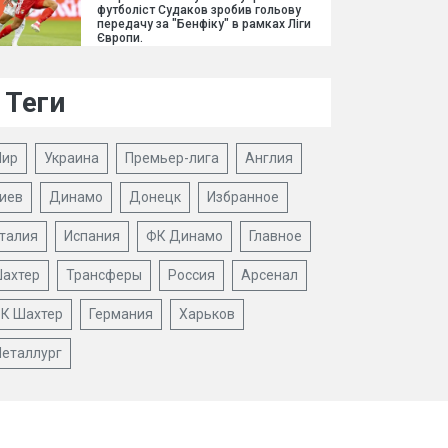
футболіст Судаков зробив гольову
передачу за "Бенфіку" в рамках Ліги
Європи.
Теги
ир
Украина
Премьер-лига
Англия
иев
Динамо
Донецк
Избранное
талия
Испания
ФК Динамо
Главное
ахтер
Трансферы
Россия
Арсенал
К Шахтер
Германия
Харьков
еталлург