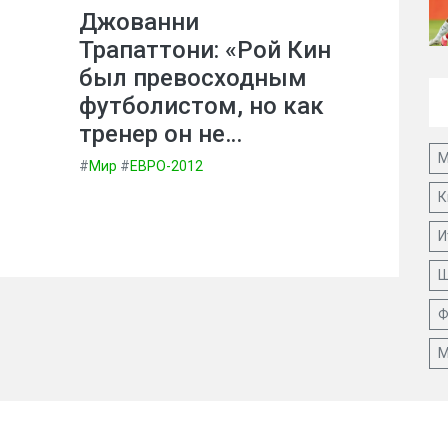
Джованни
Трапаттони: «Рой Кин
был превосходным
футболистом, но как
тренер он не…
М
#
Мир
#
ЕВРО-2012
К
И
Ш
Ф
М