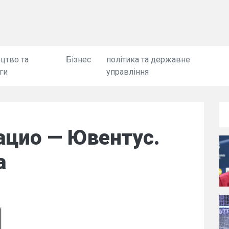
цтво та
Бізнес
політика та державне
ги
управління
ацио — Ювентус.
а