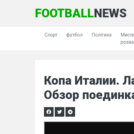
FOOTBALL
NEWS
Спорт
футбол
Політика
Мисте
розва
Копа Италии. Л
Обзор поединк