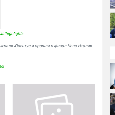
asthighlights
грали Ювентус и прошли в финал Копа Италии.
ео