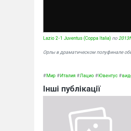
Lazio 2-1 Juventus (Coppa Italia)
по
2013f
Орлы в драматическом полуфинале обы
#
Мир
#
Италия
#
Лацио
#
Ювентус
#
вид
Інші публікації