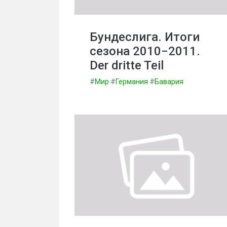
Бундеслига. Итоги
сезона 2010−2011.
Der dritte Teil
#
Мир
#
Германия
#
Бавария