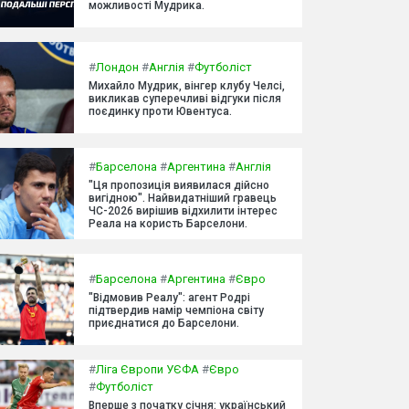
можливості Мудрика.
#
Лондон
#
Англія
#
Футболіст
Михайло Мудрик, вінгер клубу Челсі,
викликав суперечливі відгуки після
поєдинку проти Ювентуса.
#
Барселона
#
Аргентина
#
Англія
"Ця пропозиція виявилася дійсно
вигідною". Найвидатніший гравець
ЧС-2026 вирішив відхилити інтерес
Реала на користь Барселони.
#
Барселона
#
Аргентина
#
Євро
"Відмовив Реалу": агент Родрі
підтвердив намір чемпіона світу
приєднатися до Барселони.
#
Ліга Європи УЄФА
#
Євро
#
Футболіст
Вперше з початку січня: український