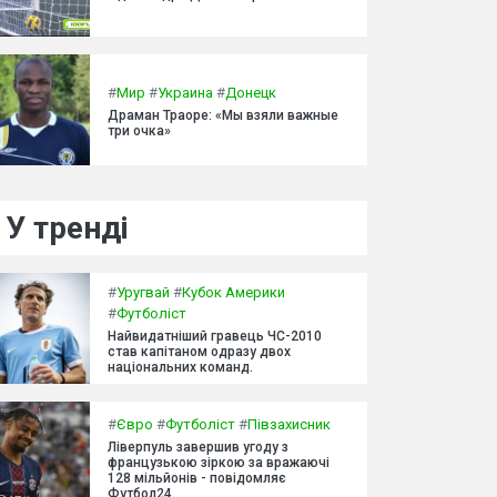
#
Мир
#
Украина
#
Донецк
Драман Траоре: «Мы взяли важные
три очка»
У тренді
#
Уругвай
#
Кубок Америки
#
Футболіст
Найвидатніший гравець ЧС-2010
став капітаном одразу двох
національних команд.
#
Євро
#
Футболіст
#
Півзахисник
Ліверпуль завершив угоду з
французькою зіркою за вражаючі
128 мільйонів - повідомляє
Футбол24.