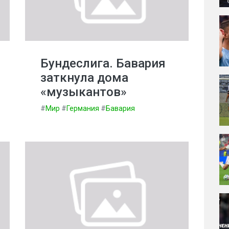
Бундеслига. Бавария
заткнула дома
«музыкантов»
#
Мир
#
Германия
#
Бавария