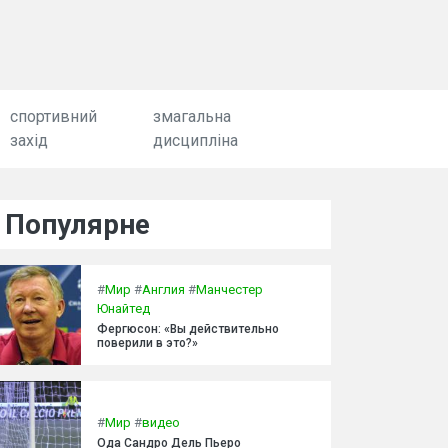
спортивний
змагальна
захід
дисципліна
Популярне
#
Мир
#
Англия
#
Манчестер
Юнайтед
Фергюсон: «Вы действительно
поверили в это?»
#
Мир
#
видео
Ода Сандро Дель Пьеро