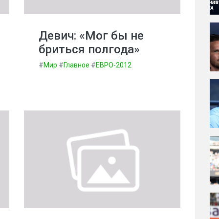
Девич: «Мог бы не
бриться полгода»
#
Мир
#
Главное
#
ЕВРО-2012