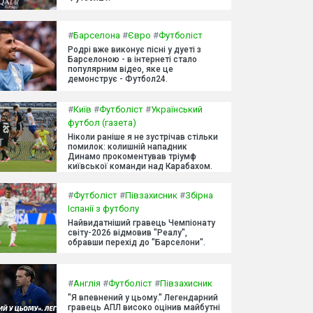
#
Барселона
#
Євро
#
Футболіст
Родрі вже виконує пісні у дуеті з
Барселоною - в інтернеті стало
популярним відео, яке це
демонструє - Футбол24.
#
Київ
#
Футболіст
#
Український
футбол (газета)
Ніколи раніше я не зустрічав стільки
помилок: колишній нападник
Динамо прокоментував тріумф
київської команди над Карабахом.
#
Футболіст
#
Півзахисник
#
Збірна
Іспанії з футболу
Найвидатніший гравець Чемпіонату
світу-2026 відмовив "Реалу",
обравши перехід до "Барселони".
#
Англія
#
Футболіст
#
Півзахисник
"Я впевнений у цьому." Легендарний
гравець АПЛ високо оцінив майбутні