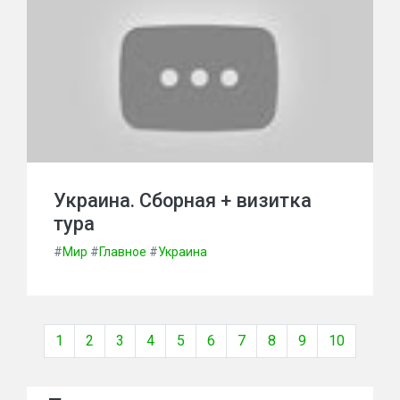
Украина. Сборная + визитка
тура
#
Мир
#
Главное
#
Украина
1
2
3
4
5
6
7
8
9
10