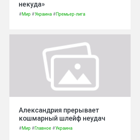
некуда»
#
Мир
#
Украина
#
Премьер-лига
Александрия прерывает
кошмарный шлейф неудач
#
Мир
#
Главное
#
Украина