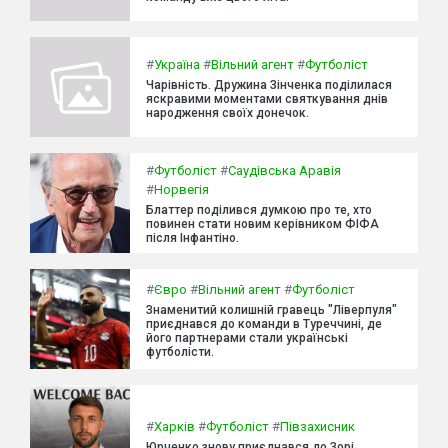
#
Україна
#
Вільний агент
#
Футболіст
Чарівність. Дружина Зінченка поділилася
яскравими моментами святкування днів
народження своїх донечок.
#
Футболіст
#
Саудівська Аравія
#
Норвегія
Блаттер поділився думкою про те, хто
повинен стати новим керівником ФІФА
після Інфантіно.
#
Євро
#
Вільний агент
#
Футболіст
Знаменитий колишній гравець "Ліверпуля"
приєднався до команди в Туреччині, де
його партнерами стали українські
футболісти.
#
Харків
#
Футболіст
#
Півзахисник
Юрченко знову приєднався до Зорі.