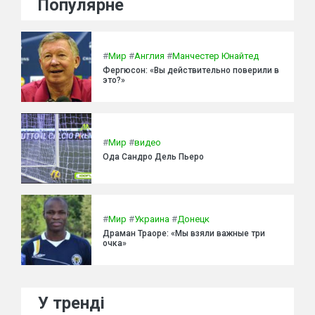
Популярне
#
Мир
#
Англия
#
Манчестер Юнайтед
Фергюсон: «Вы действительно поверили в
это?»
#
Мир
#
видео
Ода Сандро Дель Пьеро
#
Мир
#
Украина
#
Донецк
Драман Траоре: «Мы взяли важные три
очка»
У тренді