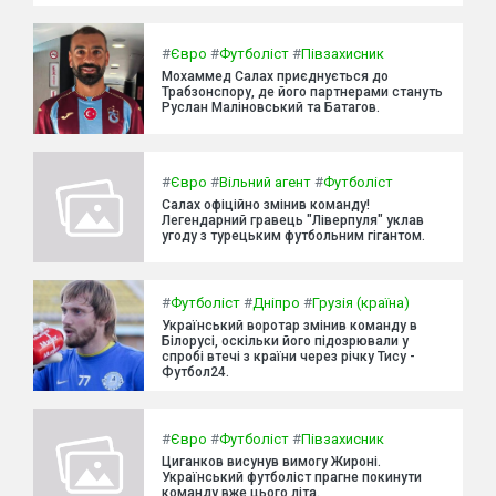
#
Євро
#
Футболіст
#
Півзахисник
Мохаммед Салах приєднується до
Трабзонспору, де його партнерами стануть
Руслан Маліновський та Батагов.
#
Євро
#
Вільний агент
#
Футболіст
Салах офіційно змінив команду!
Легендарний гравець "Ліверпуля" уклав
угоду з турецьким футбольним гігантом.
#
Футболіст
#
Дніпро
#
Грузія (країна)
Український воротар змінив команду в
Білорусі, оскільки його підозрювали у
спробі втечі з країни через річку Тису -
Футбол24.
#
Євро
#
Футболіст
#
Півзахисник
Циганков висунув вимогу Жироні.
Український футболіст прагне покинути
команду вже цього літа.