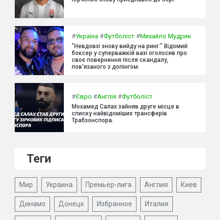
#
Україна
#
Футболіст
#
Михайло Мудрик
"Невдовзі знову вийду на ринг." Відомий
боксер у суперважкій вазі оголосив про
своє повернення після скандалу,
пов'язаного з допінгом.
#
Євро
#
Англія
#
Футболіст
Мохамед Салах зайняв друге місце в
списку найвідоміших трансферів
Трабзонспора.
Теги
Мир
Украина
Премьер-лига
Англия
Киев
Динамо
Донецк
Избранное
Италия