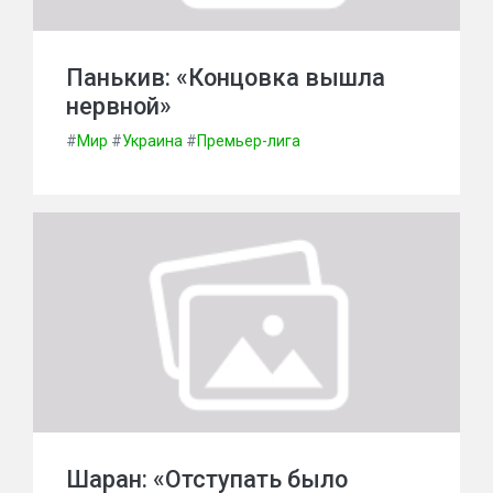
Панькив: «Концовка вышла
нервной»
#
Мир
#
Украина
#
Премьер-лига
Шаран: «Отступать было