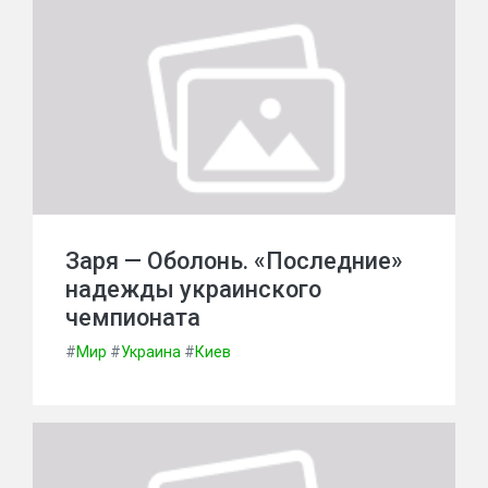
Заря — Оболонь. «Последние»
надежды украинского
чемпионата
#
Мир
#
Украина
#
Киев