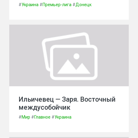
#
Украина
#
Премьер-лига
#
Донецк
Ильичевец — Заря. Восточный
междусобойчик
#
Мир
#
Главное
#
Украина