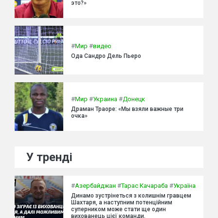
это?»
#
Мир
#
видео
Ода Сандро Дель Пьеро
#
Мир
#
Украина
#
Донецк
Драман Траоре: «Мы взяли важные три
очка»
У тренді
#
Азербайджан
#
Тарас Качараба
#
Україна
Динамо зустрінеться з колишнім гравцем
Шахтаря, а наступним потенційним
суперником може стати ще один
вихованець цієї команди.