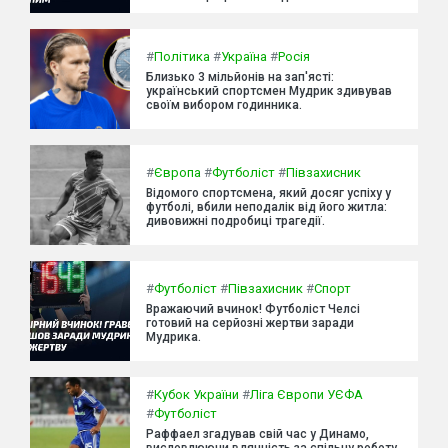
#
Політика
#
Україна
#
Росія
Близько 3 мільйонів на зап'ясті:
український спортсмен Мудрик здивував
своїм вибором годинника.
#
Європа
#
Футболіст
#
Півзахисник
Відомого спортсмена, який досяг успіху у
футболі, вбили неподалік від його житла:
дивовижні подробиці трагедії.
#
Футболіст
#
Півзахисник
#
Спорт
Вражаючий вчинок! Футболіст Челсі
готовий на серйозні жертви заради
Мудрика.
#
Кубок України
#
Ліга Європи УЄФА
#
Футболіст
Раффаел згадував свій час у Динамо,