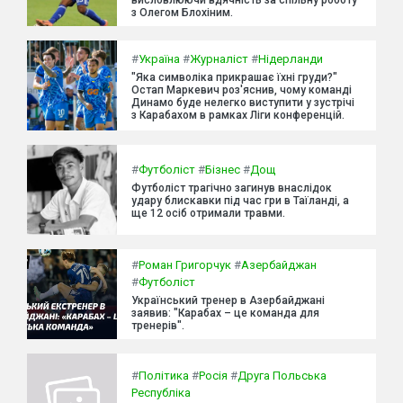
висловлюючи вдячність за спільну роботу
з Олегом Блохіним.
#
Україна
#
Журналіст
#
Нідерланди
"Яка символіка прикрашає їхні груди?"
Остап Маркевич роз'яснив, чому команді
Динамо буде нелегко виступити у зустрічі
з Карабахом в рамках Ліги конференцій.
#
Футболіст
#
Бізнес
#
Дощ
Футболіст трагічно загинув внаслідок
удару блискавки під час гри в Таїланді, а
ще 12 осіб отримали травми.
#
Роман Григорчук
#
Азербайджан
#
Футболіст
Український тренер в Азербайджані
заявив: "Карабах – це команда для
тренерів".
#
Політика
#
Росія
#
Друга Польська
Республіка