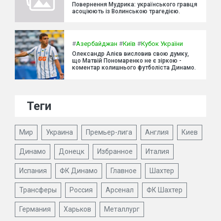
Повернення Мудрика: українського гравця
асоціюють із Волинською трагедією.
#
Азербайджан
#
Київ
#
Кубок України
Олександр Алієв висловив свою думку,
що Матвій Пономаренко не є зіркою -
коментар колишнього футболіста Динамо.
Теги
Мир
Украина
Премьер-лига
Англия
Киев
Динамо
Донецк
Избранное
Италия
Испания
ФК Динамо
Главное
Шахтер
Трансферы
Россия
Арсенал
ФК Шахтер
Германия
Харьков
Металлург