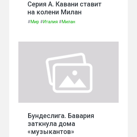
Серия А. Кавани ставит
на колени Милан
#
Мир
#
Италия
#
Милан
Бундеслига. Бавария
заткнула дома
«музыкантов»