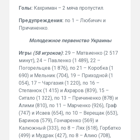
Голы:
Кахриман – 2 мяча пропустил.
Предупреждения:
по 1 – Любичич и
Причиненко.
Молодежное первенство Украины
Игры
(58 игроков)
:
29 – Матвиенко (2 517
минут), 24 – Павленко (1 489), 22 –
Погорельцев (1 876), по 21 – Коробка (1
690) и Мельник (704), 19 – Приходной (1
054), 17 – Чаргазия (1 220), по 16 –
Степанюк (1 415) и Ахраров (839), 15 –
Ситало (1 322), по 13 – Причиненко (878) и
Алими (810), по 11 – Марченко (926), Граф
(747) и Исаев (654), по 10 – Верещак (653),
Баринов (579), Гончаренко (569) и
Калюжный (333), по 8 – Лях (618), Горбатко
(499) и Мудрак (427), по 8 – Алию (708),