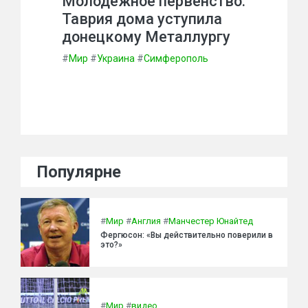
Молодежное первенство.
Таврия дома уступила
донецкому Металлургу
#
Мир
#
Украина
#
Симферополь
Популярне
#
Мир
#
Англия
#
Манчестер Юнайтед
Фергюсон: «Вы действительно поверили в
это?»
#
Мир
#
видео