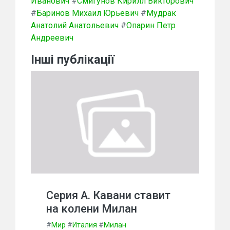
Иванович
#
Смигунов Кирилл Викторович
#
Баринов Михаил Юрьевич
#
Мудрак
Анатолий Анатольевич
#
Опарин Петр
Андреевич
Інші публікації
Серия А. Кавани ставит
на колени Милан
#
Мир
#
Италия
#
Милан