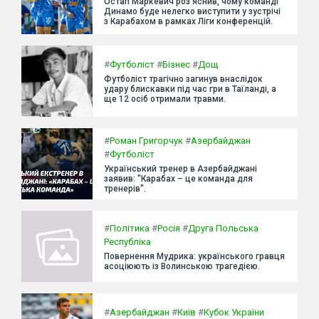
Остап Маркевич роз'яснив, чому команді
Динамо буде нелегко виступити у зустрічі
з Карабахом в рамках Ліги конференцій.
#
Футболіст
#
Бізнес
#
Дощ
Футболіст трагічно загинув внаслідок
удару блискавки під час гри в Таїланді, а
ще 12 осіб отримали травми.
#
Роман Григорчук
#
Азербайджан
#
Футболіст
Український тренер в Азербайджані
заявив: "Карабах – це команда для
тренерів".
#
Політика
#
Росія
#
Друга Польська
Республіка
Повернення Мудрика: українського гравця
асоціюють із Волинською трагедією.
#
Азербайджан
#
Київ
#
Кубок України