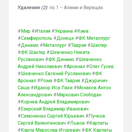
Удаления
(2)
:
по 1 – Алими и Верещак.
#
Мир
#
Италия
#
Украина
#
Киев
#
Симферополь
#
Донецк
#
ФК Металлург
#
Динамо
#
Металлург
#
Таврия
#
Шахтер
#
ФК Шахтер
#
Шевченко Никита
Русланович
#
ФК Динамо
#
Шевченко
Андрей Николаевич
#
Арсенал
#
Олег Гусев
#
Шевченко Евгений Русланович
#
ФК
Арсенал
#
Рома
#
ФК Таврия
#
Джуричич
Саша
#
Идахор Иси Лаки
#
Монахов Антон
Александрович
#
Маркович Слободан
#
Корнев Андрей Владимирович
#
Езерский Владимир Иванович
#
Симоненко Сергей Юрьевич
#
Пучков
Сергей Валентинович
#
Львов
#
Карпаты
#
Карпа Мирослав Игоревич
#
ФК Карпаты