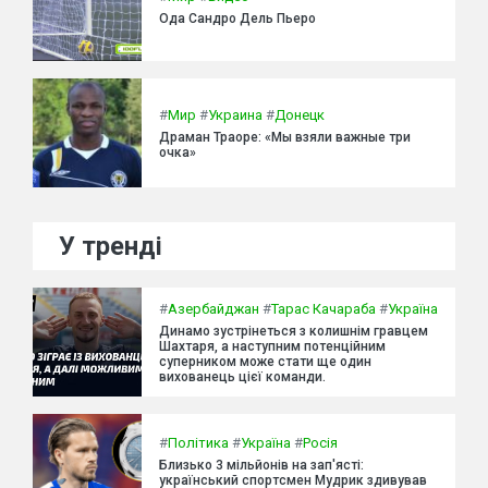
Ода Сандро Дель Пьеро
#
Мир
#
Украина
#
Донецк
Драман Траоре: «Мы взяли важные три
очка»
У тренді
#
Азербайджан
#
Тарас Качараба
#
Україна
Динамо зустрінеться з колишнім гравцем
Шахтаря, а наступним потенційним
суперником може стати ще один
вихованець цієї команди.
#
Політика
#
Україна
#
Росія
Близько 3 мільйонів на зап'ясті:
український спортсмен Мудрик здивував