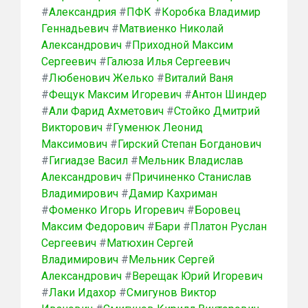
#
Александрия
#
ПФК
#
Коробка Владимир
Геннадьевич
#
Матвиенко Николай
Александрович
#
Приходной Максим
Сергеевич
#
Галюза Илья Сергеевич
#
Любенович Желько
#
Виталий Ваня
#
Фещук Максим Игоревич
#
Антон Шиндер
#
Али Фарид Ахметович
#
Стойко Дмитрий
Викторович
#
Гуменюк Леонид
Максимович
#
Гирский Степан Богданович
#
Гигиадзе Васил
#
Мельник Владислав
Александрович
#
Причиненко Станислав
Владимирович
#
Дамир Кахриман
#
Фоменко Игорь Игоревич
#
Боровец
Максим Федорович
#
Бари
#
Платон Руслан
Сергеевич
#
Матюхин Сергей
Владимирович
#
Мельник Сергей
Александрович
#
Верещак Юрий Игоревич
#
Лаки Идахор
#
Смигунов Виктор