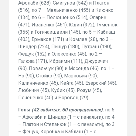
Афолаби (628), Смигунов (542) и Платон
(516), по 7 – Мельниченко (455) и Ключко
(134), по 6 – Пелюшенко (514), Опарин
(471), Иваненко (461), Юдин (372), Гуменюк
(355) и Гогичаишвили (145), по 5 – Каблаш
(403), Ермаков (171) и Комлев (28), по 3 –
Шиндер (224), Пищур (180), Путраш (180),
Фещук (152) и Олексенко (45), по 2 –
Галюза (171), Ибраими (111), Джуричич
(90), Повальчук (90) и Мосендз (46), по 1 –
Нэ (90), Стойко (90), Маркович (90),
Калиниченко (45), Кейта (45), Езерский (45),
Любичич (45), Кубик (45), Розум (45),
Печененко (40) и Боровец (29).
Голы
(42 забитых, 60 пропущенных)
:
по 5
– Афолаби и Шиндер (1 – с пенальти), по 4
– Платон и Степанюк (1 – с пенальти), по 3
– Фещук, Коробка и Каблаш (1 – с