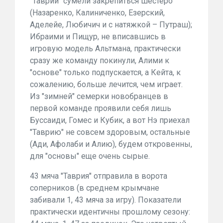
"Таврии" сумели закрепиться шестеро
(Назаренко, Калиниченко, Езерский,
Аделейе, Любичич и с натяжкой – Путраш);
Ибраими и Пищур, не вписавшись в
игровую модель Альтмана, практически
сразу же команду покинули, Алими к
"основе" только подпускается, а Кейта, к
сожалению, больше лечится, чем играет.
Из "зимней" семерки новобранцев в
первой команде проявили себя лишь
Буссаиди, Гомес и Кубик, а вот Нэ приехал
"Таврию" не совсем здоровым, остальные
(Ади, Афолаби и Алию), будем откровенны,
для "основы" еще очень сырые.
43 мяча "Таврия" отправила в ворота
соперников (в среднем крымчане
забивали 1, 43 мяча за игру). Показатели
практически идентичны прошлому сезону: