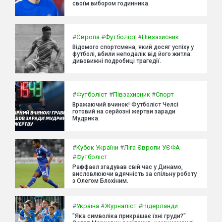
своїм вибором годинника.
#
Європа
#
Футболіст
#
Півзахисник
Відомого спортсмена, який досяг успіху у
футболі, вбили неподалік від його житла:
дивовижні подробиці трагедії.
#
Футболіст
#
Півзахисник
#
Спорт
Вражаючий вчинок! Футболіст Челсі
готовий на серйозні жертви заради
Мудрика.
#
Кубок України
#
Ліга Європи УЄФА
#
Футболіст
Раффаел згадував свій час у Динамо,
висловлюючи вдячність за спільну роботу
з Олегом Блохіним.
#
Україна
#
Журналіст
#
Нідерланди
"Яка символіка прикрашає їхні груди?"