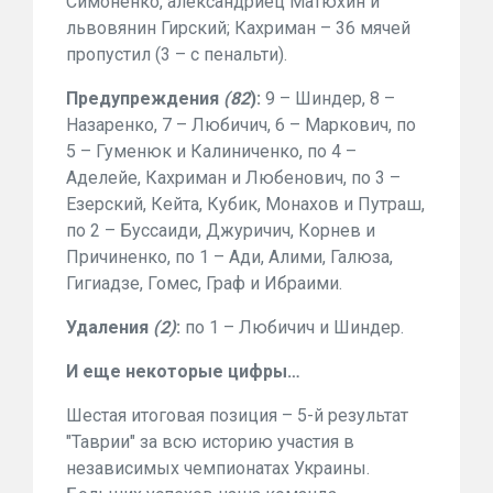
Симоненко, александриец Матюхин и
львовянин Гирский; Кахриман – 36 мячей
пропустил (3 – с пенальти).
Предупреждения
(82
):
9 – Шиндер, 8 –
Назаренко, 7 – Любичич, 6 – Маркович, по
5 – Гуменюк и Калиниченко, по 4 –
Аделейе, Кахриман и Любенович, по 3 –
Езерский, Кейта, Кубик, Монахов и Путраш,
по 2 – Буссаиди, Джуричич, Корнев и
Причиненко, по 1 – Ади, Алими, Галюза,
Гигиадзе, Гомес, Граф и Ибраими.
Удаления
(2)
:
по 1 – Любичич и Шиндер.
И еще некоторые цифры…
Шестая итоговая позиция – 5-й результат
"Таврии" за всю историю участия в
независимых чемпионатах Украины.