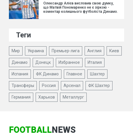
Олександр Алієв висловив свою думку,
що Матвій Пономаренко не є зіркою -
коментар колишнього футболіста Динамо.
Теги
Мир
Украина
Премьер-лига
Англия
Киев
Динамо
Донецк
Избранное
Италия
Испания
ФК Динамо
Главное
Шахтер
Трансферы
Россия
Арсенал
ФК Шахтер
Германия
Харьков
Металлург
FOOTBALL
NEWS