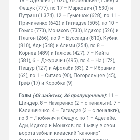
18 – Аделейе (1 620), Любенович (1 588) и
Фещук (777), по 17 – Маркович (1 530) и
Путраш (1 374), 12 – Гуменюк (628), по 11 –
Причиненко (642) и Гигиадзе (505), по 10 –
Гомес (773), Монахов (733), Идахор (526) и
Платон (266), по 9 – Буссаиди (810), Кубик
(810), Ади (548) и Алими (254), по 8 –
Корнев (489) и Галюза (427), 7 – Кейта
(581), 6 – Джуричич (495), по 4 – Нэ (172),
Пищур (127) и Афолаби (83), 2 – Ибраими
(62), по 1 – Ситало (90), Погорельцев (45),
Граф (17) и Коробка (9).
Голы
(43 забитых, 36 пропущенных)
:
11 –
Шиндер, 8 – Назаренко (2 – с пенальти), 7 –
Калиниченко, 4 – Гигиадзе (3 – с пенальти),
по 3 – Любичич и Фещук, по 1 – Аделейе,
Ади, Идахор и Монахов; по 1 мячу в свои
ворота забили киевский "канонир"