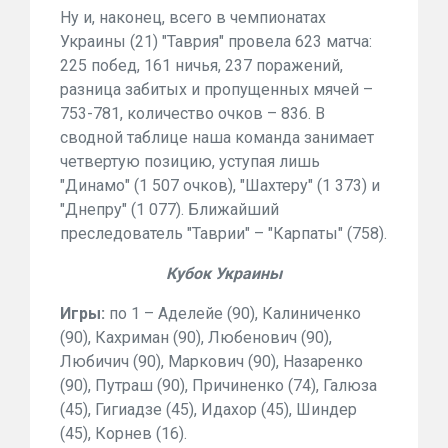
Ну и, наконец, всего в чемпионатах
Украины (21) "Таврия" провела 623 матча:
225 побед, 161 ничья, 237 поражений,
разница забитых и пропущенных мячей –
753-781, количество очков – 836. В
сводной таблице наша команда занимает
четвертую позицию, уступая лишь
"Динамо" (1 507 очков), "Шахтеру" (1 373) и
"Днепру" (1 077). Ближайший
преследователь "Таврии" – "Карпаты" (758).
Кубок Украины
Игры:
по 1 – Аделейе (90), Калиниченко
(90), Кахриман (90), Любенович (90),
Любичич (90), Маркович (90), Назаренко
(90), Путраш (90), Причиненко (74), Галюза
(45), Гигиадзе (45), Идахор (45), Шиндер
(45), Корнев (16).