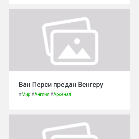
Ван Перси предан Венгеру
#
Мир
#
Англия
#
Арсенал