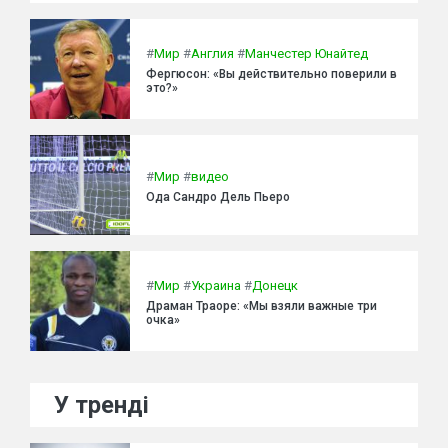
#
Мир
#
Англия
#
Манчестер Юнайтед
Фергюсон: «Вы действительно поверили в
это?»
#
Мир
#
видео
Ода Сандро Дель Пьеро
#
Мир
#
Украина
#
Донецк
Драман Траоре: «Мы взяли важные три
очка»
У тренді