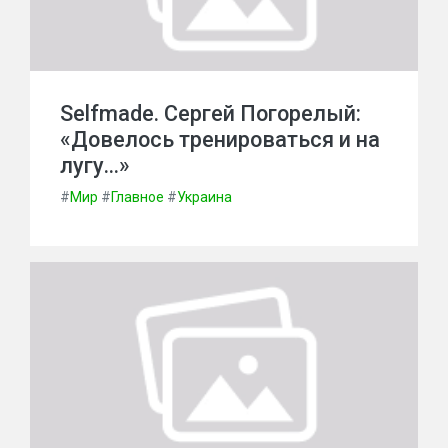
Selfmade. Сергей Погорелый:
«Довелось тренироваться и на
лугу…»
#
Мир
#
Главное
#
Украина