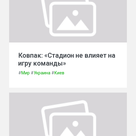
Ковпак: «Стадион не влияет на
игру команды»
#
Мир
#
Украина
#
Киев