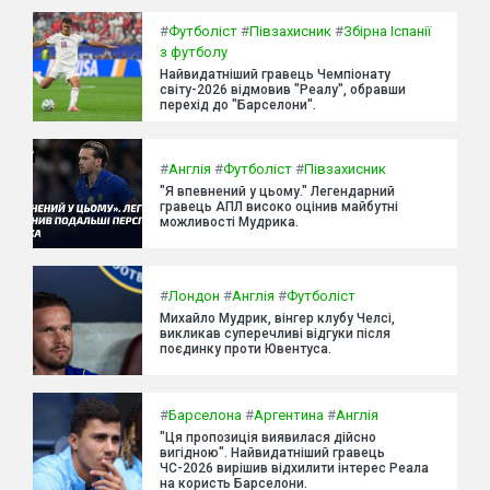
#
Футболіст
#
Півзахисник
#
Збірна Іспанії
з футболу
Найвидатніший гравець Чемпіонату
світу-2026 відмовив "Реалу", обравши
перехід до "Барселони".
#
Англія
#
Футболіст
#
Півзахисник
"Я впевнений у цьому." Легендарний
гравець АПЛ високо оцінив майбутні
можливості Мудрика.
#
Лондон
#
Англія
#
Футболіст
Михайло Мудрик, вінгер клубу Челсі,
викликав суперечливі відгуки після
поєдинку проти Ювентуса.
#
Барселона
#
Аргентина
#
Англія
"Ця пропозиція виявилася дійсно
вигідною". Найвидатніший гравець
ЧС-2026 вирішив відхилити інтерес Реала
на користь Барселони.