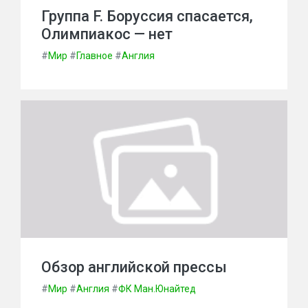
Группа F. Боруссия спасается,
Олимпиакос — нет
#
Мир
#
Главное
#
Англия
Обзор английской прессы
#
Мир
#
Англия
#
ФК Ман.Юнайтед