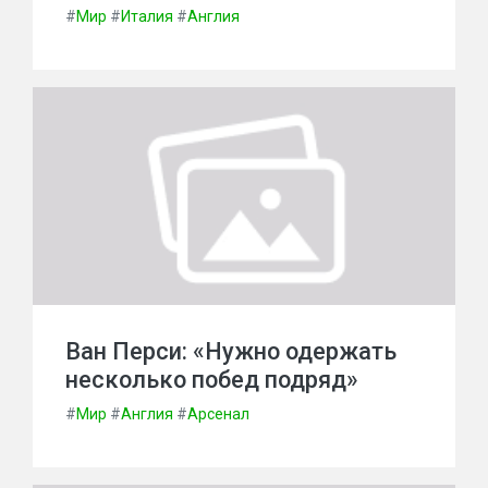
#
Мир
#
Италия
#
Англия
Ван Перси: «Нужно одержать
несколько побед подряд»
#
Мир
#
Англия
#
Арсенал