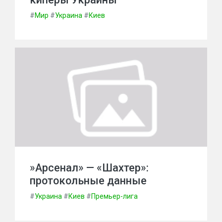
#
Мир
#
Украина
#
Киев
»Арсенал» — «Шахтер»:
протокольные данные
#
Украина
#
Киев
#
Премьер-лига