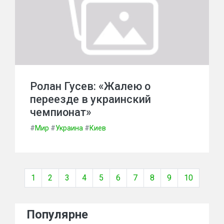
Ролан Гусев: «Жалею о
переезде в украинский
чемпионат»
#
Мир
#
Украина
#
Киев
1
2
3
4
5
6
7
8
9
10
Популярне