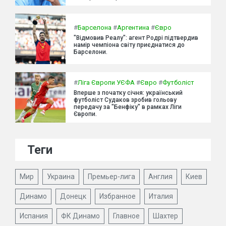
#
Барселона
#
Аргентина
#
Євро
"Відмовив Реалу": агент Родрі підтвердив
намір чемпіона світу приєднатися до
Барселони.
#
Ліга Європи УЄФА
#
Євро
#
Футболіст
Вперше з початку січня: український
футболіст Судаков зробив гольову
передачу за "Бенфіку" в рамках Ліги
Європи.
Теги
Мир
Украина
Премьер-лига
Англия
Киев
Динамо
Донецк
Избранное
Италия
Испания
ФК Динамо
Главное
Шахтер