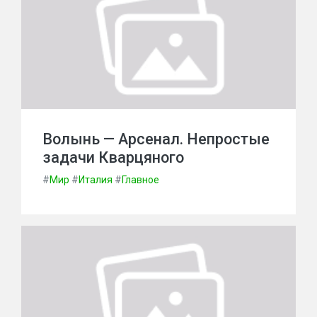
Волынь — Арсенал. Непростые
задачи Кварцяного
#
Мир
#
Италия
#
Главное