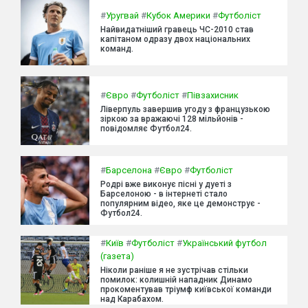
#
Уругвай
#
Кубок Америки
#
Футболіст
Найвидатніший гравець ЧС-2010 став
капітаном одразу двох національних
команд.
#
Євро
#
Футболіст
#
Півзахисник
Ліверпуль завершив угоду з французькою
зіркою за вражаючі 128 мільйонів -
повідомляє Футбол24.
#
Барселона
#
Євро
#
Футболіст
Родрі вже виконує пісні у дуеті з
Барселоною - в інтернеті стало
популярним відео, яке це демонструє -
Футбол24.
#
Київ
#
Футболіст
#
Український футбол
(газета)
Ніколи раніше я не зустрічав стільки
помилок: колишній нападник Динамо
прокоментував тріумф київської команди
над Карабахом.