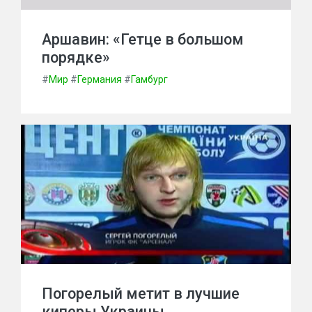
Аршавин: «Гетце в большом
порядке»
#
Мир
#
Германия
#
Гамбург
Погорелый метит в лучшие
киперы Украины