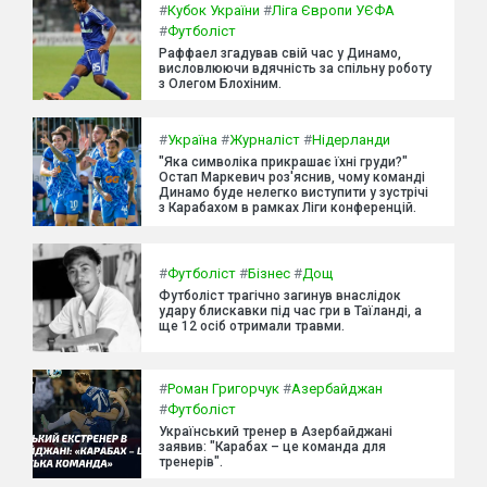
#
Кубок України
#
Ліга Європи УЄФА
#
Футболіст
Раффаел згадував свій час у Динамо,
висловлюючи вдячність за спільну роботу
з Олегом Блохіним.
#
Україна
#
Журналіст
#
Нідерланди
"Яка символіка прикрашає їхні груди?"
Остап Маркевич роз'яснив, чому команді
Динамо буде нелегко виступити у зустрічі
з Карабахом в рамках Ліги конференцій.
#
Футболіст
#
Бізнес
#
Дощ
Футболіст трагічно загинув внаслідок
удару блискавки під час гри в Таїланді, а
ще 12 осіб отримали травми.
#
Роман Григорчук
#
Азербайджан
#
Футболіст
Український тренер в Азербайджані
заявив: "Карабах – це команда для
тренерів".