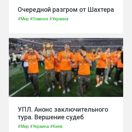
Очередной разгром от Шахтера
#
Мир
#
Главное
#
Украина
УПЛ. Анонс заключительного
тура. Вершение судеб
#
Мир
#
Украина
#
Киев