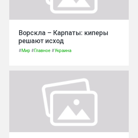
Ворскла – Карпаты: киперы
решают исход
#
Мир
#
Главное
#
Украина