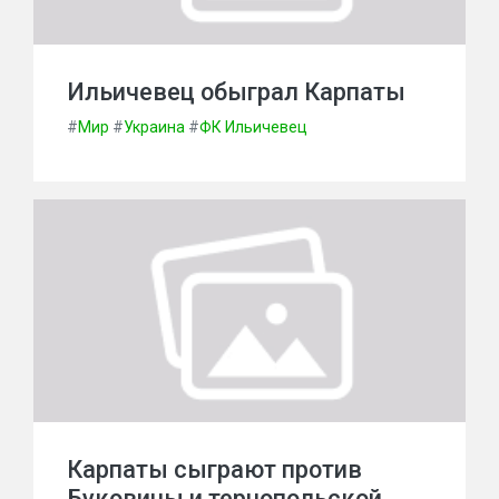
Ильичевец обыграл Карпаты
#
Мир
#
Украина
#
ФК Ильичевец
Карпаты сыграют против
Буковины и тернопольской