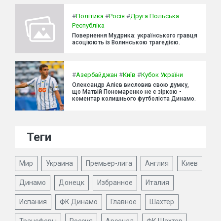
#
Політика
#
Росія
#
Друга Польська
Республіка
Повернення Мудрика: українського гравця
асоціюють із Волинською трагедією.
#
Азербайджан
#
Київ
#
Кубок України
Олександр Алієв висловив свою думку,
що Матвій Пономаренко не є зіркою -
коментар колишнього футболіста Динамо.
Теги
Мир
Украина
Премьер-лига
Англия
Киев
Динамо
Донецк
Избранное
Италия
Испания
ФК Динамо
Главное
Шахтер