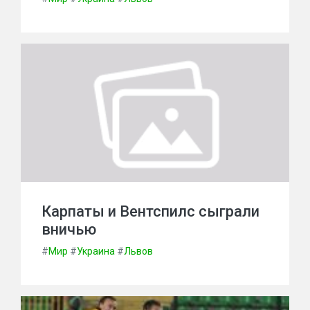
Карпаты и Вентспилс сыграли
вничью
#
Мир
#
Украина
#
Львов