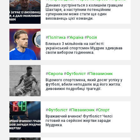
Динамо зустрінеться з колишнім гравцем
Шахтаря, а наступним потенційним
суперником може стати ще один
вихованець цієї команди.
#
Політика
#
Україна
#
Росія
Близько 3 мільйонів на зап'ясті:
український спортсмен Мудрик здивував
своїм вибором годинника.
#
Європа
#
Футболіст
#
Півзахисник
Відомого спортсмена, який досяг успіху у
футболі, вбили неподалік від його житла:
дивовижні подробиці трагедії.
#
Футболіст
#
Півзахисник
#
Спорт
Вражаючий вчинок! Футболіст Челсі
готовий на серйозні жертви заради
Мудрика.