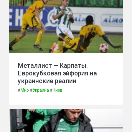
Металлист — Карпаты.
Еврокубковая эйфория на
украинские реалии
#
Мир
#
Украина
#
Киев