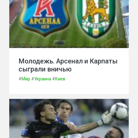
Молодежь. Арсенал и Карпаты
сыграли вничью
#
Мир
#
Украина
#
Киев