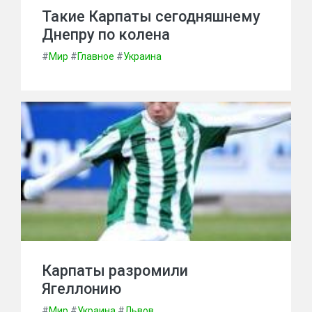
Такие Карпаты сегодняшнему
Днепру по колена
#
Мир
#
Главное
#
Украина
Карпаты разромили
Ягеллонию
#
Мир
#
Украина
#
Львов