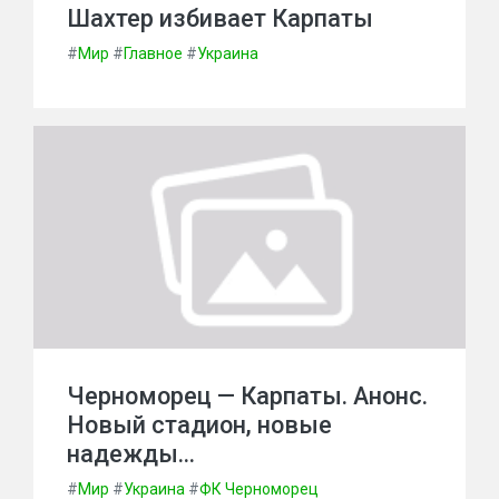
Шахтер избивает Карпаты
#
Мир
#
Главное
#
Украина
Черноморец — Карпаты. Анонс.
Новый стадион, новые
надежды…
#
Мир
#
Украина
#
ФК Черноморец