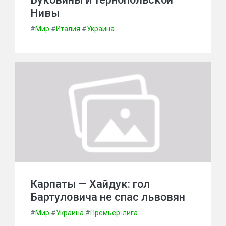
Нивы
#
Мир
#
Италия
#
Украина
Карпаты — Хайдук: гол
Бартуловича не спас львовян
#
Мир
#
Украина
#
Премьер-лига