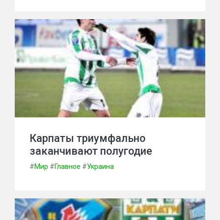
Карпаты триумфально
заканчивают полугодие
#
Мир
#
Главное
#
Украина