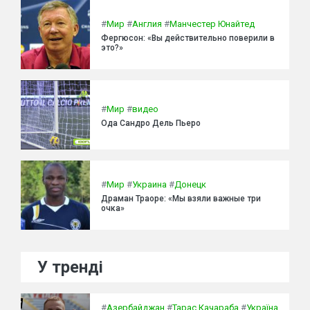
#
Мир
#
Англия
#
Манчестер Юнайтед
Фергюсон: «Вы действительно поверили в
это?»
#
Мир
#
видео
Ода Сандро Дель Пьеро
#
Мир
#
Украина
#
Донецк
Драман Траоре: «Мы взяли важные три
очка»
У тренді
#
Азербайджан
#
Тарас Качараба
#
Україна