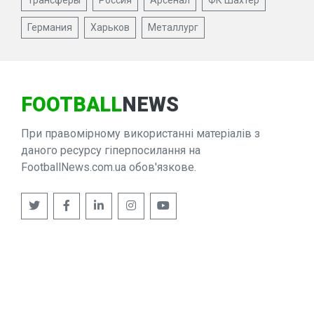
Трансферы
Россия
Арсенал
ФК Шахтер
Германия
Харьков
Металлург
FOOTBALL
NEWS
При правомірному використанні матеріалів з
даного ресурсу гіперпосилання на
FootballNews.com.ua обов'язкове.