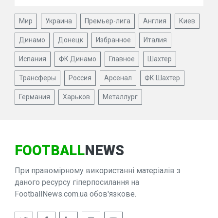
Мир
Украина
Премьер-лига
Англия
Киев
Динамо
Донецк
Избранное
Италия
Испания
ФК Динамо
Главное
Шахтер
Трансферы
Россия
Арсенал
ФК Шахтер
Германия
Харьков
Металлург
FOOTBALL
NEWS
При правомірному використанні матеріалів з
даного ресурсу гіперпосилання на
FootballNews.com.ua обов'язкове.