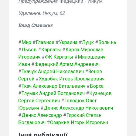
Предупреждения
: Федецкий - Инкум
Удаление: Инкум, 62
Влад Славских
#
Мир
#
Главное
#
Украина
#
Луцк
#
Волынь
#
Львов
#
Карпаты
#
Карпа Мирослав
Игоревич
#
ФК Карпаты
#
Милошевич
Иван
#
Федецкий Артем Андреевич
#
Ткачук Андрей Николаевич
#
Зенев
Сергей
#
Худобяк Игорь Ярославович
#
Ткач Александр Витальевич
#
Борха
#
Тлумак Андрей Богданович
#
Кузнецов
Сергей Сергеевич
#
Голодюк Олег
Юрьевич
#
Денис Александр Николаевич
#
Денис Александр
#
Гирский Степан
Богданович
#
Озаркив Игорь Игоревич
Інші публікації