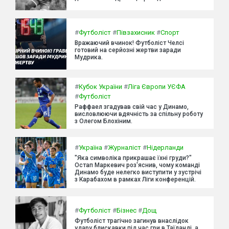
#
Футболіст
#
Півзахисник
#
Спорт
Вражаючий вчинок! Футболіст Челсі
готовий на серйозні жертви заради
Мудрика.
#
Кубок України
#
Ліга Європи УЄФА
#
Футболіст
Раффаел згадував свій час у Динамо,
висловлюючи вдячність за спільну роботу
з Олегом Блохіним.
#
Україна
#
Журналіст
#
Нідерланди
"Яка символіка прикрашає їхні груди?"
Остап Маркевич роз'яснив, чому команді
Динамо буде нелегко виступити у зустрічі
з Карабахом в рамках Ліги конференцій.
#
Футболіст
#
Бізнес
#
Дощ
Футболіст трагічно загинув внаслідок
удару блискавки під час гри в Таїланді, а