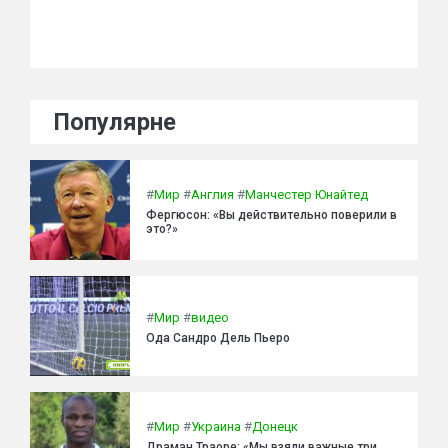
Популярне
#
Мир
#
Англия
#
Манчестер Юнайтед
Фергюсон: «Вы действительно поверили в
это?»
#
Мир
#
видео
Ода Сандро Дель Пьеро
#
Мир
#
Украина
#
Донецк
Драман Траоре: «Мы взяли важные три