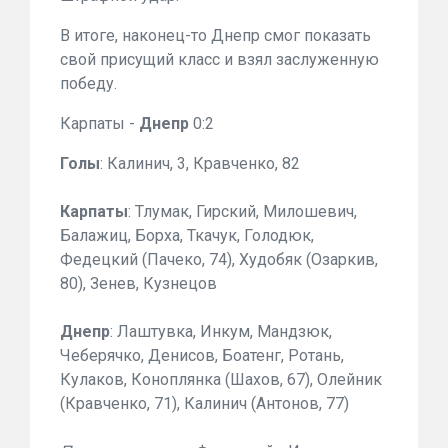
В итоге, наконец-то Днепр смог показать
свой присущий класс и взял заслуженную
победу.
Карпаты -
Днепр
0:2
Голы
: Калинич, 3, Кравченко, 82
Карпаты
: Тлумак, Гирский, Милошевич,
Балажиц, Борха, Ткачук, Голодюк,
Федецкий (Пачеко, 74), Худобяк (Озаркив,
80), Зенев, Кузнецов
Днепр
: Лаштувка, Инкум, Мандзюк,
Чеберячко, Денисов, Боатенг, Ротань,
Кулаков, Коноплянка (Шахов, 67), Олейник
(Кравченко, 71), Калинич (Антонов, 77)