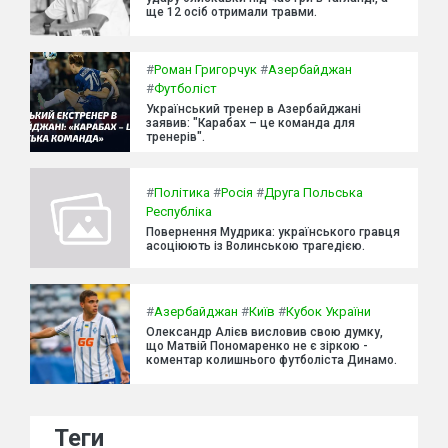
ще 12 осіб отримали травми.
#
Роман Григорчук
#
Азербайджан
#
Футболіст
Український тренер в Азербайджані
заявив: "Карабах – це команда для
тренерів".
#
Політика
#
Росія
#
Друга Польська
Республіка
Повернення Мудрика: українського гравця
асоціюють із Волинською трагедією.
#
Азербайджан
#
Київ
#
Кубок України
Олександр Алієв висловив свою думку,
що Матвій Пономаренко не є зіркою -
коментар колишнього футболіста Динамо.
Теги