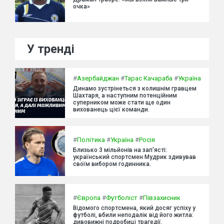
очка»
У тренді
#
Азербайджан
#
Тарас Качараба
#
Україна
Динамо зустрінеться з колишнім гравцем
Шахтаря, а наступним потенційним
суперником може стати ще один
вихованець цієї команди.
#
Політика
#
Україна
#
Росія
Близько 3 мільйонів на зап'ясті:
український спортсмен Мудрик здивував
своїм вибором годинника.
#
Європа
#
Футболіст
#
Півзахисник
Відомого спортсмена, який досяг успіху у
футболі, вбили неподалік від його житла:
дивовижні подробиці трагедії.