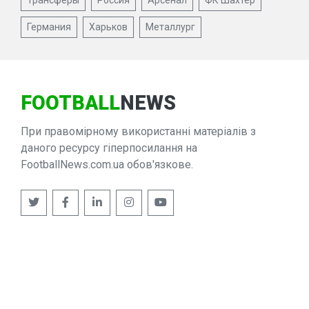
Трансферы
Россия
Арсенал
ФК Шахтер
Германия
Харьков
Металлург
FOOTBALL
NEWS
При правомірному використанні матеріалів з
даного ресурсу гіперпосилання на
FootballNews.com.ua обов'язкове.