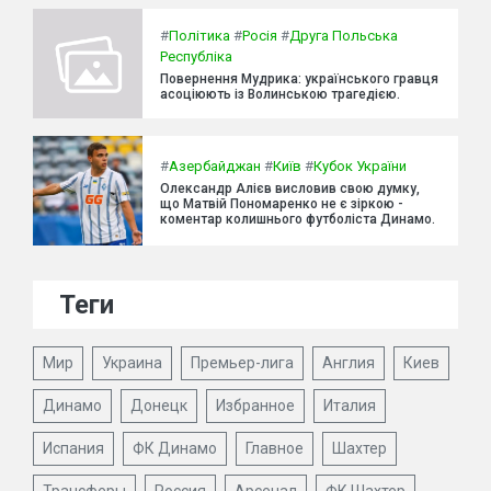
#
Політика
#
Росія
#
Друга Польська
Республіка
Повернення Мудрика: українського гравця
асоціюють із Волинською трагедією.
#
Азербайджан
#
Київ
#
Кубок України
Олександр Алієв висловив свою думку,
що Матвій Пономаренко не є зіркою -
коментар колишнього футболіста Динамо.
Теги
Мир
Украина
Премьер-лига
Англия
Киев
Динамо
Донецк
Избранное
Италия
Испания
ФК Динамо
Главное
Шахтер