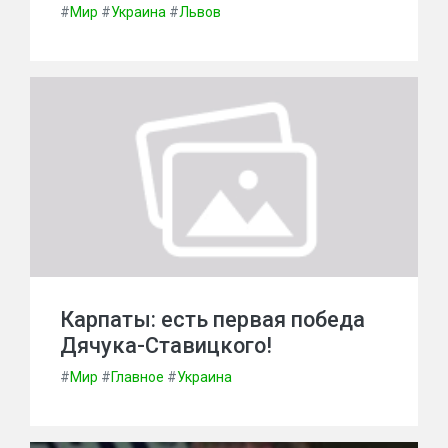
#
Мир
#
Украина
#
Львов
Карпаты: есть первая победа
Дячука-Ставицкого!
#
Мир
#
Главное
#
Украина