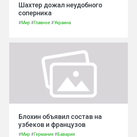
Шахтер дожал неудобного
соперника
#
Мир
#
Главное
#
Украина
Блохин объявил состав на
узбеков и французов
#
Мир
#
Германия
#
Бавария