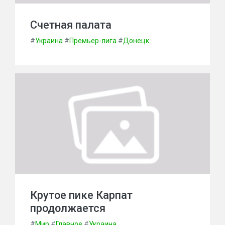
Счетная палата
#
Украина
#
Премьер-лига
#
Донецк
Крутое пике Карпат
продолжается
#
Мир
#
Главное
#
Украина