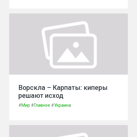
Ворскла – Карпаты: киперы
решают исход
#
Мир
#
Главное
#
Украина