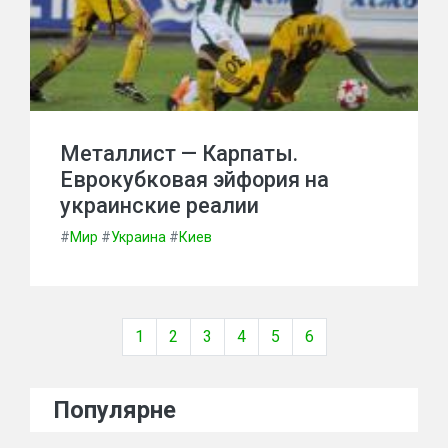
Металлист — Карпаты.
Еврокубковая эйфория на
украинские реалии
#
Мир
#
Украина
#
Киев
1
2
3
4
5
6
Популярне