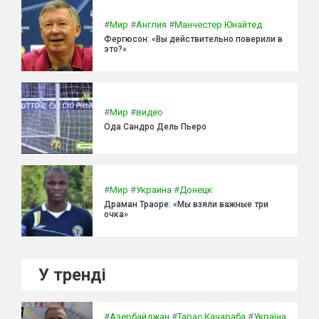
#
Мир
#
Англия
#
Манчестер Юнайтед
Фергюсон: «Вы действительно поверили в
это?»
#
Мир
#
видео
Ода Сандро Дель Пьеро
#
Мир
#
Украина
#
Донецк
Драман Траоре: «Мы взяли важные три
очка»
У тренді
#
Азербайджан
#
Тарас Качараба
#
Україна