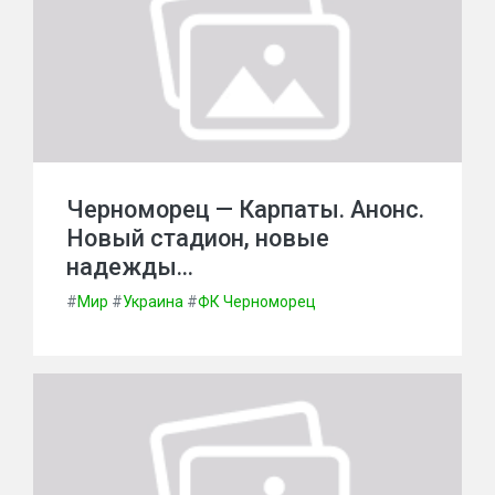
Черноморец — Карпаты. Анонс.
Новый стадион, новые
надежды…
#
Мир
#
Украина
#
ФК Черноморец