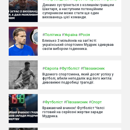
Динамо зустрінеться з колишнім гравцем
Шахтаря, а наступним потенційним
суперником може стати ще один
вихованець цієї команди.
#
Політика
#
Україна
#
Росія
Близько 3 мільйонів на зап'ясті:
український спортсмен Мудрик здивував
своїм вибором годинника.
#
Європа
#
Футболіст
#
Півзахисник
Відомого спортсмена, який досяг успіху у
футболі, вбили неподалік від його житла:
дивовижні подробиці трагедії.
#
Футболіст
#
Півзахисник
#
Спорт
Вражаючий вчинок! Футболіст Челсі
готовий на серйозні жертви заради
Мудрика.