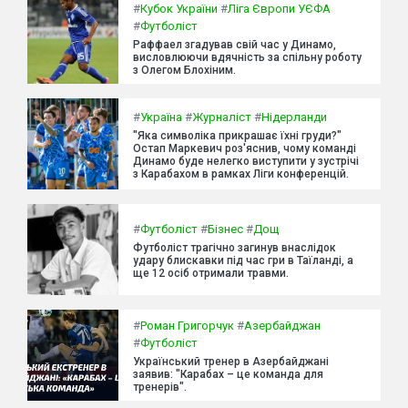
#
Кубок України
#
Ліга Європи УЄФА
#
Футболіст
Раффаел згадував свій час у Динамо,
висловлюючи вдячність за спільну роботу
з Олегом Блохіним.
#
Україна
#
Журналіст
#
Нідерланди
"Яка символіка прикрашає їхні груди?"
Остап Маркевич роз'яснив, чому команді
Динамо буде нелегко виступити у зустрічі
з Карабахом в рамках Ліги конференцій.
#
Футболіст
#
Бізнес
#
Дощ
Футболіст трагічно загинув внаслідок
удару блискавки під час гри в Таїланді, а
ще 12 осіб отримали травми.
#
Роман Григорчук
#
Азербайджан
#
Футболіст
Український тренер в Азербайджані
заявив: "Карабах – це команда для
тренерів".