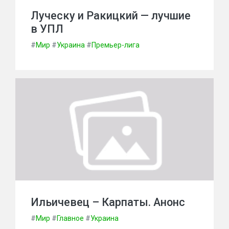
Луческу и Ракицкий — лучшие
в УПЛ
#
Мир
#
Украина
#
Премьер-лига
Ильичевец – Карпаты. Анонс
#
Мир
#
Главное
#
Украина