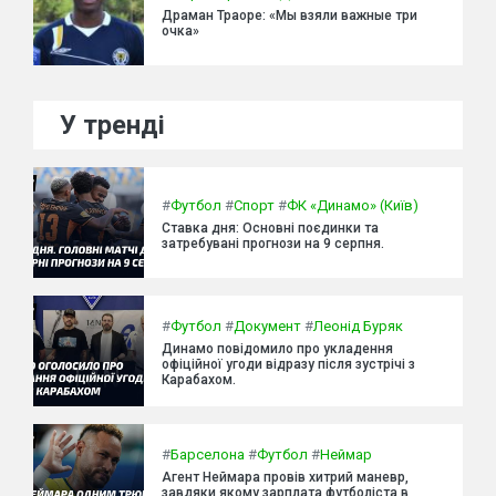
Драман Траоре: «Мы взяли важные три
очка»
У тренді
#
Футбол
#
Спорт
#
ФК «Динамо» (Київ)
Ставка дня: Основні поєдинки та
затребувані прогнози на 9 серпня.
#
Футбол
#
Документ
#
Леонід Буряк
Динамо повідомило про укладення
офіційної угоди відразу після зустрічі з
Карабахом.
#
Барселона
#
Футбол
#
Неймар
Агент Неймара провів хитрий маневр,
завдяки якому зарплата футболіста в