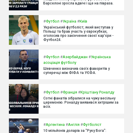
Барселоні зросла вдвічі і ще на півраза.
#
Футбол
#
Україна
#
Київ
Український футболіст, який виступав у
Польщі та брав участь у єврокубках,
оголосив про закінчення своєї кар'єри -
Футбол24.
#
Футбол
#
Азербайджан
#
Українська
асоціація футболу
Шевченко визначив своїх фаворитів у
суперечці між ФІФА та УЄФА.
#
Футбол
#
Франція
#
Кріштіану Роналду
Сотні фанатів зібралися на чужу весільну
церемонію. Роналду виявився хитрішим за
всіх.
#
Аргентина
#
Англія
#
Футболіст
10 мільйонів доларів за "Руку Бога":