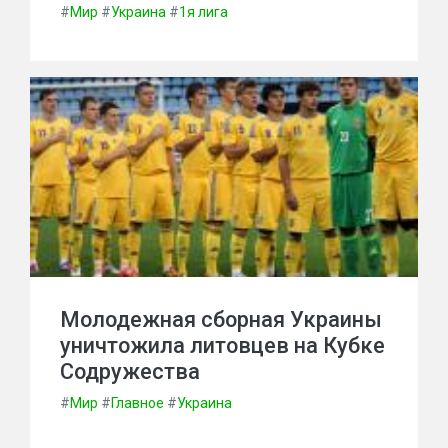
#
Мир
#
Украина
#
1я лига
Молодежная сборная Украины
уничтожила литовцев на Кубке
Содружества
#
Мир
#
Главное
#
Украина