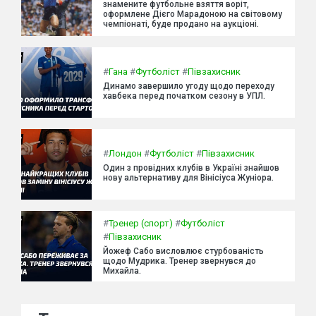
знамените футбольне взяття воріт,
оформлене Дієго Марадоною на світовому
чемпіонаті, буде продано на аукціоні.
#
Гана
#
Футболіст
#
Півзахисник
Динамо завершило угоду щодо переходу
хавбека перед початком сезону в УПЛ.
#
Лондон
#
Футболіст
#
Півзахисник
Один з провідних клубів в Україні знайшов
нову альтернативу для Вінісіуса Жуніора.
#
Тренер (спорт)
#
Футболіст
#
Півзахисник
Йожеф Сабо висловлює стурбованість
щодо Мудрика. Тренер звернувся до
Михайла.