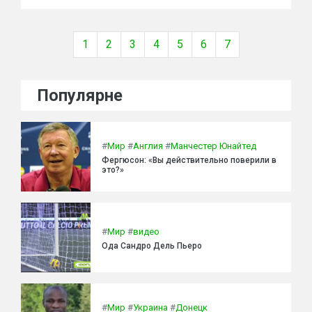
1
2
3
4
5
6
7
Популярне
#
Мир
#
Англия
#
Манчестер Юнайтед
Фергюсон: «Вы действительно поверили в
это?»
#
Мир
#
видео
Ода Сандро Дель Пьеро
#
Мир
#
Украина
#
Донецк