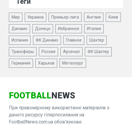
Теги
Мир
Украина
Премьер-лига
Англия
Киев
Динамо
Донецк
Избранное
Италия
Испания
ФК Динамо
Главное
Шахтер
Трансферы
Россия
Арсенал
ФК Шахтер
Германия
Харьков
Металлург
FOOTBALL
NEWS
При правомірному використанні матеріалів з
даного ресурсу гіперпосилання на
FootballNews.com.ua обов'язкове.