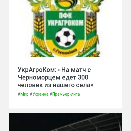
УкрАгроКом: «На матч с
Черноморцем едет 300
человек из нашего села»
#
Мир
#
Украина
#
Премьер-лига