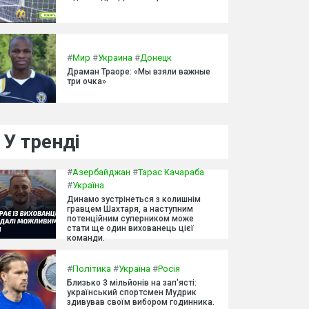
#
Мир
#
Украина
#
Донецк
Драман Траоре: «Мы взяли важные
три очка»
У тренді
#
Азербайджан
#
Тарас Качараба
#
Україна
Динамо зустрінеться з колишнім
гравцем Шахтаря, а наступним
потенційним суперником може
стати ще один вихованець цієї
команди.
#
Політика
#
Україна
#
Росія
Близько 3 мільйонів на зап'ясті:
український спортсмен Мудрик
здивував своїм вибором годинника.