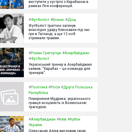
виступити у зустрічі з Карабахом в
рамках Ліги конференцій.
#
Футболіст
#
Бізнес
#
Дощ
Футболіст трагічно загинув
внаслідок удару блискавки під час
гри в Таїланді, а ще 12 осіб
отримали травми.
#
Роман Григорчук
#
Азербайджан
#
Футболіст
Український тренер в Азербайджані
заявив: "Карабах – це команда для
тренерів".
#
Політика
#
Росія
#
Друга Польська
Республіка
Повернення Мудрика: українського
гравця асоціюють із Волинською
трагедією.
#
Азербайджан
#
Київ
#
Кубок
України
Олександр Алієв висловив свою