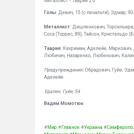
Металлист - Таврия 2:0
Голы:
Девич, 15 (с пенальти), Эдмар, 90
Металлист:
Дишленкович, Торсильери, 
Соса (Торрес, 89), Тайсон, Кристальдо (
Таврия:
Кахриман, Аделейе, Маркович, 
Любичич, Назаренко, Любенович, Калин
Предупреждения:
Обрадович, Гуйе, Эдм
Аделейе
Удален: Гуйе, 54
Вадим Момотюк
#
Мир
#
Главное
#
Украина
#
Симферопо