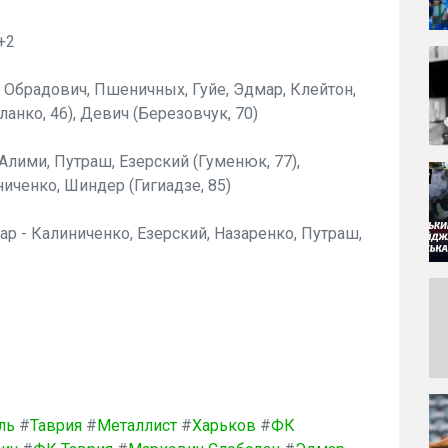
+2
Обрадович, Пшеничных, Гуйе, Эдмар, Клейтон,
Бланко, 46), Девич (Березовчук, 70)
Алими, Путраш, Езерский (Гуменюк, 77),
иченко, Шиндер (Гигиадзе, 85)
ар - Калиниченко, Езерский, Назаренко, Путраш,
ль
#
Таврия
#
Металлист
#
Харьков
#
ФК