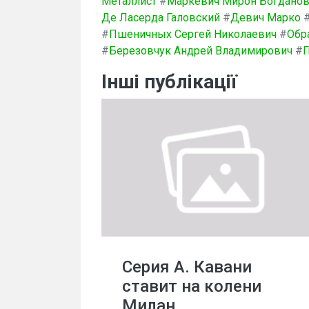
Металлист
#
Маркевич Мирон Богдано
Де Ласерда Галовский
#
Девич Марко
#
Пшеничных Сергей Николаевич
#
Обр
#
Березовчук Андрей Владимирович
#
Г
Інші публікації
Серия А. Кавани
ставит на колени
Милан