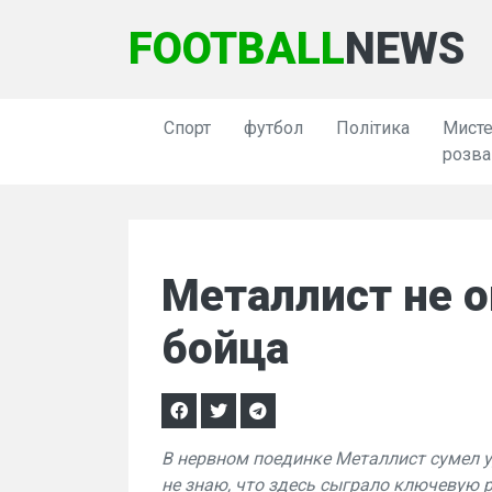
FOOTBALL
NEWS
Спорт
футбол
Політика
Мисте
розва
Металлист не 
бойца
В нервном поединке Металлист сумел 
не знаю, что здесь сыграло ключевую р