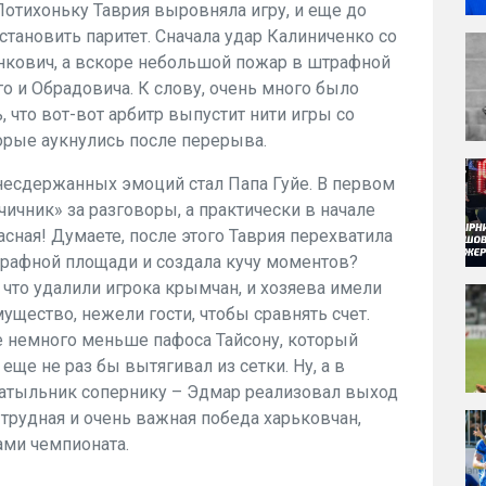
Потихоньку Таврия выровняла игру, и еще до
тановить паритет. Сначала удар Калиниченко со
кович, а вскоре небольшой пожар в штрафной
о и Обрадовича. К слову, очень много было
, что вот-вот арбитр выпустит нити игры со
торые аукнулись после перерыва.
есдержанных эмоций стал Папа Гуйе. В первом
ичник» за разговоры, а практически в начале
сная! Думаете, после этого Таврия перехватила
трафной площади и создала кучу моментов?
что удалили игрока крымчан, и хозяева имели
щество, нежели гости, чтобы сравнять счет.
же немного меньше пафоса Тайсону, который
еще не раз бы вытягивал из сетки. Ну, а в
атыльник сопернику – Эдмар реализовал выход
, трудная и очень важная победа харьковчан,
ми чемпионата.