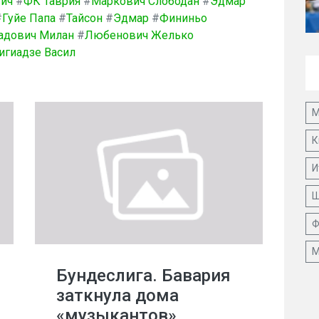
вич
#
ФК Таврия
#
Маркович Слободан
#
Эдмар
#
Гуйе Папа
#
Тайсон
#
Эдмар
#
Фининьо
адович Милан
#
Любенович Желько
игиадзе Васил
М
К
И
Ш
Ф
М
Бундеслига. Бавария
заткнула дома
«музыкантов»