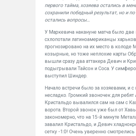
первого тайма, хозяева остались в мен
сохранили победный результат, но и п
остались вопросы…
У Маркевича накануне матча было дв
схлопотали латиноамериканцы харьковч
прогнозировано на их место в колоде 
козырные, но тоже неплохие карты Об
вышли сразу два аттакера Девич и Кри
подыгрывали Тайсон и Соса. У симфер
выступил Шиндер.
Начало встречи было за хозяевами, и 
несладко. Громкий звоночек для ребят 
Кристальдо вывалился сам на сам с Ка
ворота. Второй звонок уже был от Хавь
закономерно, что на 15-й минуте Метал
завалил Кристальдо, и Девич хладнокро
сетку -1:0! Очень уверенно смотрелись 