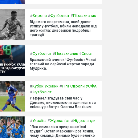
#
Європа
#
Футболіст
#
Півзахисник
Відомого спортсмена, який досяг
успіху у футболі, вбили неподалік від
його житла: дивовижні подробиці
трагедії.
#
Футболіст
#
Півзахисник
#
Спорт
Вражаючий вчинок! Футболіст Челсі
готовий на серйозні жертви заради
Мудрика.
#
Кубок України
#
Ліга Європи УЄФА
#
Футболіст
Раффаел згадував свій час у
Динамо, висловлюючи вдячність за
спільну роботу з Олегом Блохіним.
#
Україна
#
Журналіст
#
Нідерланди
"Яка символіка прикрашає їхні
груди?" Остап Маркевич роз'яснив,
чому команді Динамо буде нелегко