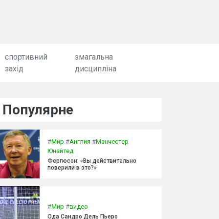
спортивний
змагальна
захід
дисципліна
Популярне
#
Мир
#
Англия
#
Манчестер
Юнайтед
Фергюсон: «Вы действительно
поверили в это?»
#
Мир
#
видео
Ода Сандро Дель Пьеро