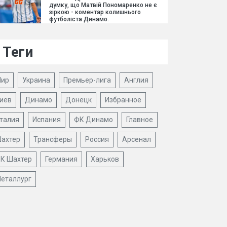
думку, що Матвій Пономаренко не є
зіркою - коментар колишнього
футболіста Динамо.
Теги
ир
Украина
Премьер-лига
Англия
иев
Динамо
Донецк
Избранное
талия
Испания
ФК Динамо
Главное
ахтер
Трансферы
Россия
Арсенал
К Шахтер
Германия
Харьков
еталлург