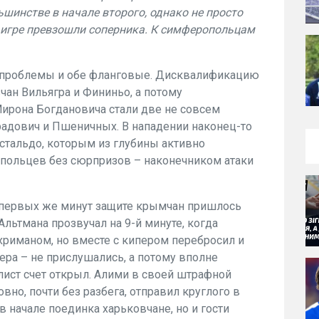
ьшинстве в начале второго, однако не просто
о игре превзошли соперника. К симферопольцам
е проблемы и обе фланговые. Дисквалификацию
ан Вильягра и Фининьо, а потому
Мирона Богдановича стали две не совсем
радович и Пшеничных. В нападении наконец-то
стальдо, которым из глубины активно
опольцев без сюрпризов – наконечником атаки
с первых же минут защите крымчан пришлось
Альтмана прозвучал на 9-й минуте, когда
хриманом, но вместе с кипером перебросил и
ера – не прислушались, а потому вполне
лист счет открыл. Алими в своей штрафной
вно, почти без разбега, отправил круглого в
в начале поединка харьковчане, но и гости