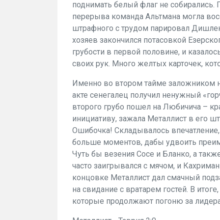
поднимать белый флаг не собирались. 
перерыва команда Альтмана могла восс
штрафного с трудом парировал Дишлен
хозяев закончился потасовкой Езерског
грубости в первой половине, и казалось
своих рук. Много желтых карточек, ко
Именно во втором тайме заложником н
акте сенегалец получил ненужный «горч
второго грубо пошел на Любичича – кра
инициативу, зажала Металлист в его ш
Ошибочка! Складывалось впечатление, 
больше моментов, дабы удвоить преиму
Чуть бы везения Сосе и Бланко, а так
часто заигрывался с мячом, и Кахриман 
концовке Металлист дал смачный подз
на свидание с вратарем гостей. В итоге
которые продолжают погоню за лидера