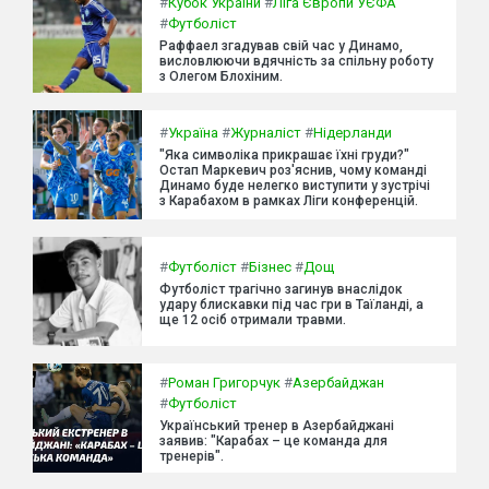
#
Кубок України
#
Ліга Європи УЄФА
#
Футболіст
Раффаел згадував свій час у Динамо,
висловлюючи вдячність за спільну роботу
з Олегом Блохіним.
#
Україна
#
Журналіст
#
Нідерланди
"Яка символіка прикрашає їхні груди?"
Остап Маркевич роз'яснив, чому команді
Динамо буде нелегко виступити у зустрічі
з Карабахом в рамках Ліги конференцій.
#
Футболіст
#
Бізнес
#
Дощ
Футболіст трагічно загинув внаслідок
удару блискавки під час гри в Таїланді, а
ще 12 осіб отримали травми.
#
Роман Григорчук
#
Азербайджан
#
Футболіст
Український тренер в Азербайджані
заявив: "Карабах – це команда для
тренерів".