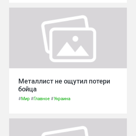
Металлист не ощутил потери
бойца
#
Мир
#
Главное
#
Украина