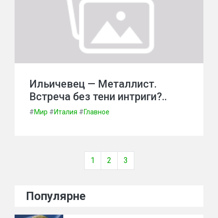
Ильичевец — Металлист.
Встреча без тени интриги?..
#
Мир
#
Италия
#
Главное
1
2
3
Популярне