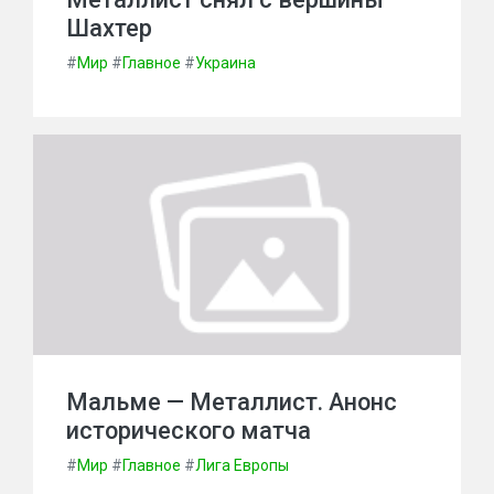
Шахтер
#
Мир
#
Главное
#
Украина
Мальме — Металлист. Анонс
исторического матча
#
Мир
#
Главное
#
Лига Европы