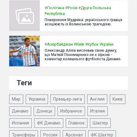
#
Політика
#
Росія
#
Друга Польська
Республіка
Повернення Мудрика: українського гравця
асоціюють із Волинською трагедією.
#
Азербайджан
#
Київ
#
Кубок України
Олександр Алієв висловив свою думку,
що Матвій Пономаренко не є зіркою -
коментар колишнього футболіста Динамо.
Теги
Мир
Украина
Премьер-лига
Англия
Киев
Динамо
Донецк
Избранное
Италия
Испания
ФК Динамо
Главное
Шахтер
Трансферы
Россия
Арсенал
ФК Шахтер