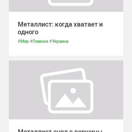
Металлист: когда хватает и
одного
#
Мир
#
Главное
#
Украина
Металлист снял с вершины