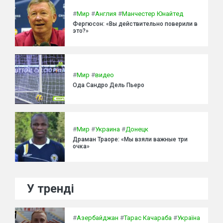
#
Мир
#
Англия
#
Манчестер Юнайтед
Фергюсон: «Вы действительно поверили в
это?»
#
Мир
#
видео
Ода Сандро Дель Пьеро
#
Мир
#
Украина
#
Донецк
Драман Траоре: «Мы взяли важные три
очка»
У тренді
#
Азербайджан
#
Тарас Качараба
#
Україна