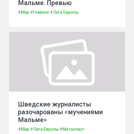
Мальме. Превью
#
Мир
#
Главное
#
Лига Европы
Шведские журналисты
разочарованы «мучениями
Мальме»
#
Мир
#
Лига Европы
#
Металлист