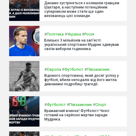
Динамо зустрінеться з колишнім гравцем
Шахтаря, а наступним потенційним
суперником може стати ще один
вихованець цієї команди.
#
Політика
#
Україна
#
Росія
Близько 3 мільйонів на зап'ясті:
український спортсмен Мудрик здивував
своїм вибором годинника.
#
Європа
#
Футболіст
#
Півзахисник
Відомого спортсмена, який досяг успіху у
футболі, вбили неподалік від його житла:
дивовижні подробиці трагедії.
#
Футболіст
#
Півзахисник
#
Спорт
Вражаючий вчинок! Футболіст Челсі
готовий на серйозні жертви заради
Мудрика.