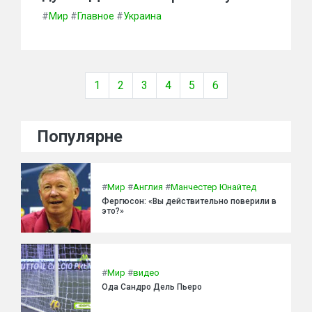
#
Мир
#
Главное
#
Украина
1
2
3
4
5
6
Популярне
#
Мир
#
Англия
#
Манчестер Юнайтед
Фергюсон: «Вы действительно поверили в
это?»
#
Мир
#
видео
Ода Сандро Дель Пьеро