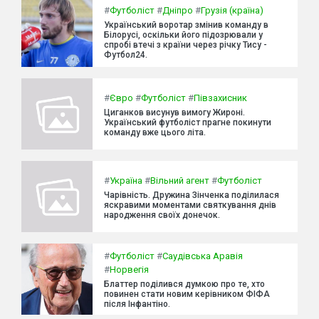
#
Футболіст
#
Дніпро
#
Грузія (країна)
Український воротар змінив команду в
Білорусі, оскільки його підозрювали у
спробі втечі з країни через річку Тису -
Футбол24.
#
Євро
#
Футболіст
#
Півзахисник
Циганков висунув вимогу Жироні.
Український футболіст прагне покинути
команду вже цього літа.
#
Україна
#
Вільний агент
#
Футболіст
Чарівність. Дружина Зінченка поділилася
яскравими моментами святкування днів
народження своїх донечок.
#
Футболіст
#
Саудівська Аравія
#
Норвегія
Блаттер поділився думкою про те, хто
повинен стати новим керівником ФІФА
після Інфантіно.