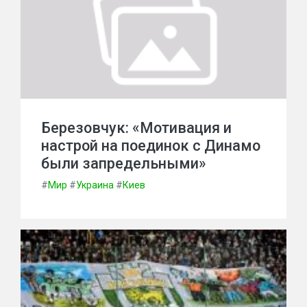
Березовчук: «Мотивация и
настрой на поединок с Динамо
были запредельными»
#
Мир
#
Украина
#
Киев