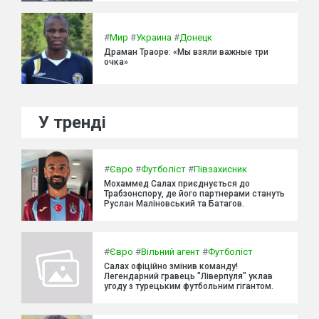
#
Мир
#
Украина
#
Донецк
Драман Траоре: «Мы взяли важные три
очка»
У тренді
#
Євро
#
Футболіст
#
Півзахисник
Мохаммед Салах приєднується до
Трабзонспору, де його партнерами стануть
Руслан Маліновський та Батагов.
#
Євро
#
Вільний агент
#
Футболіст
Салах офіційно змінив команду!
Легендарний гравець "Ліверпуля" уклав
угоду з турецьким футбольним гігантом.