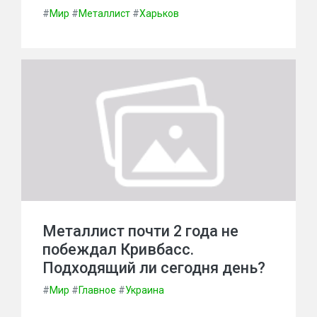
#
Мир
#
Металлист
#
Харьков
Металлист почти 2 года не
побеждал Кривбасс.
Подходящий ли сегодня день?
#
Мир
#
Главное
#
Украина