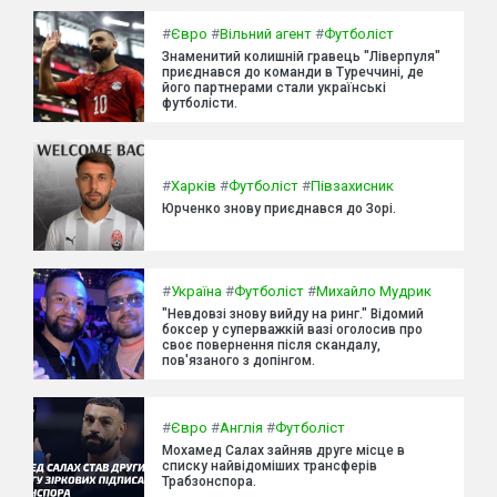
#
Євро
#
Вільний агент
#
Футболіст
Знаменитий колишній гравець "Ліверпуля"
приєднався до команди в Туреччині, де
його партнерами стали українські
футболісти.
#
Харків
#
Футболіст
#
Півзахисник
Юрченко знову приєднався до Зорі.
#
Україна
#
Футболіст
#
Михайло Мудрик
"Невдовзі знову вийду на ринг." Відомий
боксер у суперважкій вазі оголосив про
своє повернення після скандалу,
пов'язаного з допінгом.
#
Євро
#
Англія
#
Футболіст
Мохамед Салах зайняв друге місце в
списку найвідоміших трансферів
Трабзонспора.