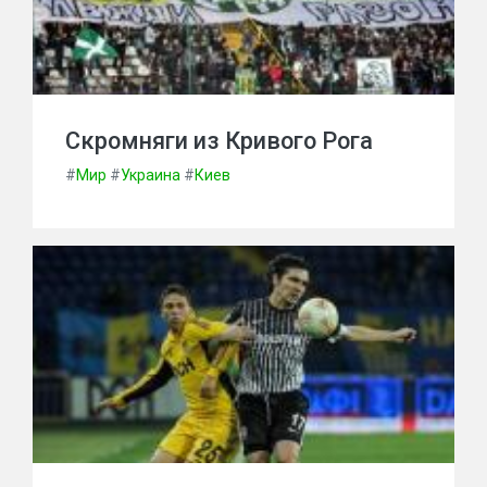
Скромняги из Кривого Рога
#
Мир
#
Украина
#
Киев