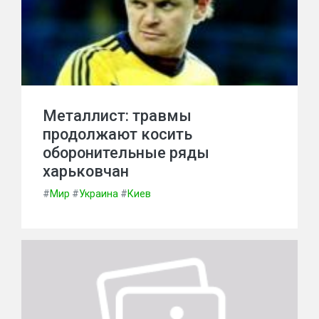
Металлист: травмы
продолжают косить
оборонительные ряды
харьковчан
#
Мир
#
Украина
#
Киев