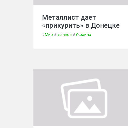
Металлист дает
«прикурить» в Донецке
#
Мир
#
Главное
#
Украина