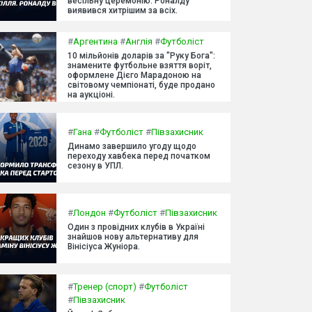
весільну церемонію. Роналду
виявився хитрішим за всіх.
#
Аргентина
#
Англія
#
Футболіст
10 мільйонів доларів за "Руку Бога":
знамените футбольне взяття воріт,
оформлене Дієго Марадоною на
світовому чемпіонаті, буде продано
на аукціоні.
#
Гана
#
Футболіст
#
Півзахисник
Динамо завершило угоду щодо
переходу хавбека перед початком
сезону в УПЛ.
#
Лондон
#
Футболіст
#
Півзахисник
Один з провідних клубів в Україні
знайшов нову альтернативу для
Вінісіуса Жуніора.
#
Тренер (спорт)
#
Футболіст
#
Півзахисник