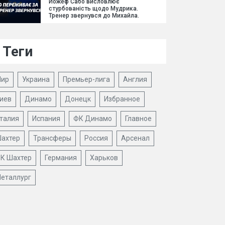
Йожеф Сабо висловлює
стурбованість щодо Мудрика.
Тренер звернувся до Михайла.
Теги
ир
Украина
Премьер-лига
Англия
иев
Динамо
Донецк
Избранное
талия
Испания
ФК Динамо
Главное
ахтер
Трансферы
Россия
Арсенал
К Шахтер
Германия
Харьков
еталлург