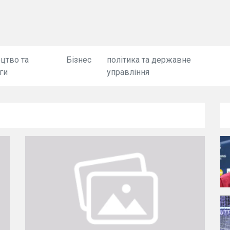
цтво та
Бізнес
політика та державне
ги
управління