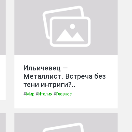
Ильичевец —
Металлист. Встреча без
тени интриги?..
#
Мир
#
Италия
#
Главное