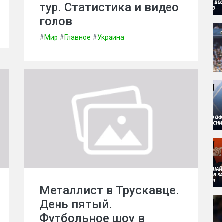
тур. Статистика и видео
голов
#
Мир
#
Главное
#
Украина
Металлист в Трускавце.
День пятый.
Футбольное шоу в