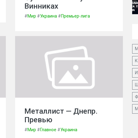
Винниках
#
Мир
#
Украина
#
Премьер-лига
М
К
И
Ш
Ф
М
Металлист — Днепр.
Превью
#
Мир
#
Главное
#
Украина