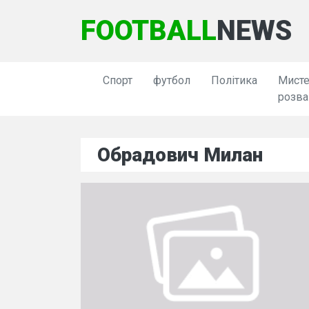
FOOTBALL
NEWS
Спорт
футбол
Політика
Мисте
розва
Обрадович Милан