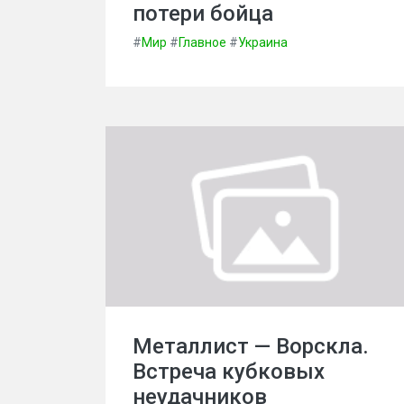
потери бойца
#
Мир
#
Главное
#
Украина
Металлист — Ворскла.
Встреча кубковых
неудачников