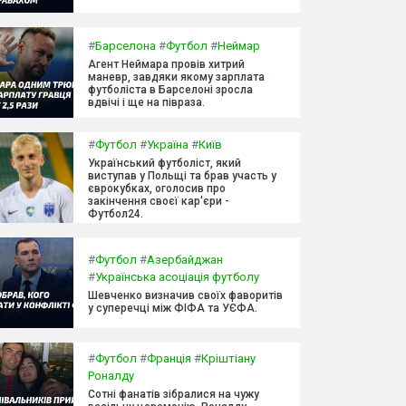
#
Барселона
#
Футбол
#
Неймар
Агент Неймара провів хитрий
маневр, завдяки якому зарплата
футболіста в Барселоні зросла
вдвічі і ще на півраза.
#
Футбол
#
Україна
#
Київ
Український футболіст, який
виступав у Польщі та брав участь у
єврокубках, оголосив про
закінчення своєї кар'єри -
Футбол24.
#
Футбол
#
Азербайджан
#
Українська асоціація футболу
Шевченко визначив своїх фаворитів
у суперечці між ФІФА та УЄФА.
#
Футбол
#
Франція
#
Кріштіану
Роналду
Сотні фанатів зібралися на чужу