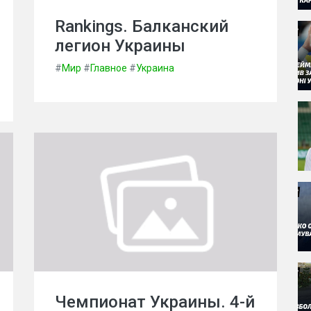
Rankings. Балканский
легион Украины
#
Мир
#
Главное
#
Украина
Чемпионат Украины. 4-й