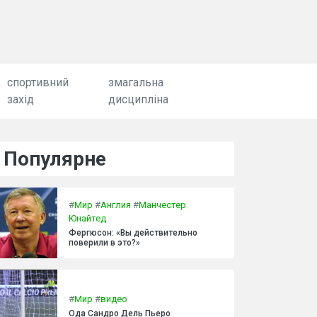
спортивний
змагальна
захід
дисципліна
Популярне
#
Мир
#
Англия
#
Манчестер
Юнайтед
Фергюсон: «Вы действительно
поверили в это?»
#
Мир
#
видео
Ода Сандро Дель Пьеро