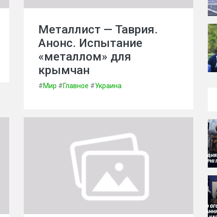
Металлист — Таврия.
Анонс. Испытание
«металлом» для
крымчан
#
Мир
#
Главное
#
Украина