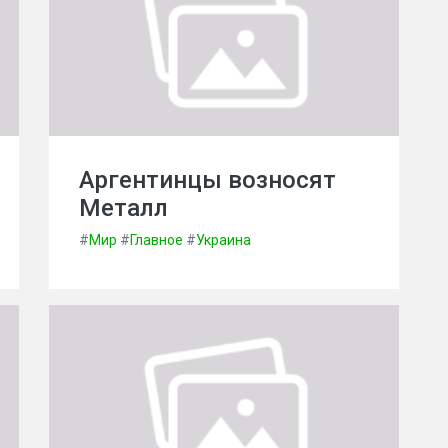
Аргентинцы возносят
Металл
#
Мир
#
Главное
#
Украина