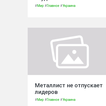
#
Мир
#
Главное
#
Украина
Металлист не отпускает
лидеров
#
Мир
#
Главное
#
Украина