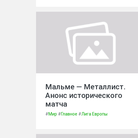
Мальме — Металлист.
Анонс исторического
матча
#
Мир
#
Главное
#
Лига Европы