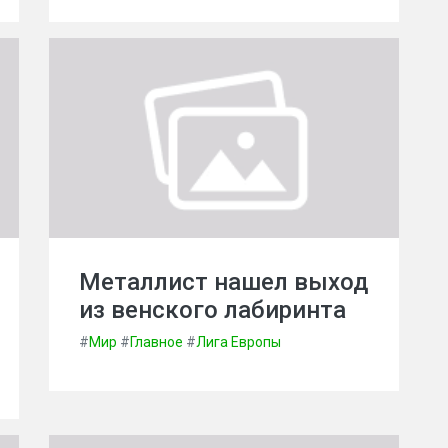
Металлист нашел выход
из венского лабиринта
#
Мир
#
Главное
#
Лига Европы