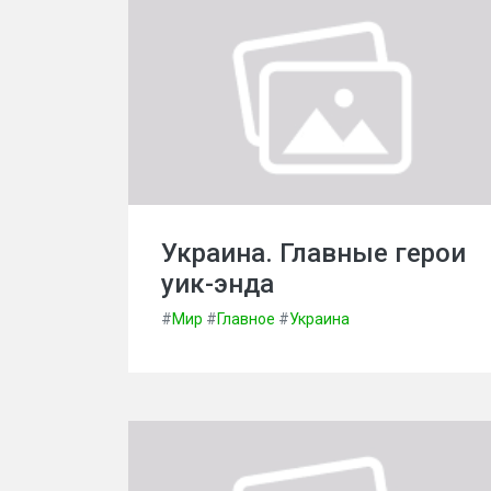
Украина. Главные герои
уик-энда
#
Мир
#
Главное
#
Украина