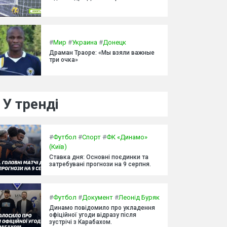
#
Мир
#
Украина
#
Донецк
Драман Траоре: «Мы взяли важные
три очка»
У тренді
#
Футбол
#
Спорт
#
ФК «Динамо»
(Київ)
Ставка дня: Основні поєдинки та
затребувані прогнози на 9 серпня.
#
Футбол
#
Документ
#
Леонід Буряк
Динамо повідомило про укладення
офіційної угоди відразу після
зустрічі з Карабахом.