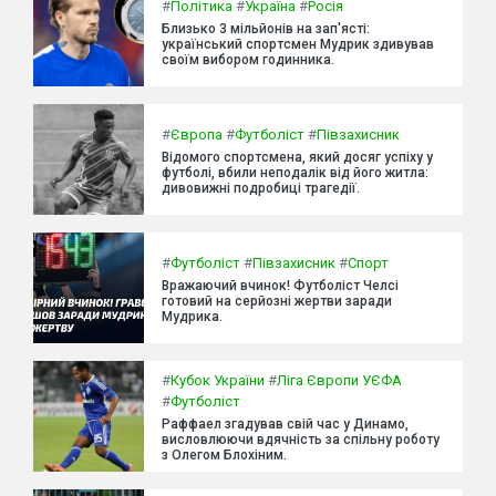
#
Політика
#
Україна
#
Росія
Близько 3 мільйонів на зап'ясті:
український спортсмен Мудрик здивував
своїм вибором годинника.
#
Європа
#
Футболіст
#
Півзахисник
Відомого спортсмена, який досяг успіху у
футболі, вбили неподалік від його житла:
дивовижні подробиці трагедії.
#
Футболіст
#
Півзахисник
#
Спорт
Вражаючий вчинок! Футболіст Челсі
готовий на серйозні жертви заради
Мудрика.
#
Кубок України
#
Ліга Європи УЄФА
#
Футболіст
Раффаел згадував свій час у Динамо,
висловлюючи вдячність за спільну роботу
з Олегом Блохіним.