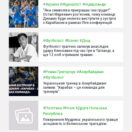
#
Україна
#
Журналіст
#
Нідерланди
"Яка символіка прикрашає їхні груди?"
Остап Маркевич роз'яснив, чому команді
Динамо буде нелегко виступити у зустрічі
з Карабахом в рамках Ліги конференцій.
#
Футболіст
#
Бізнес
#
Дощ
Футболіст трагічно загинув внаслідок
удару блискавки під час гри в Таїланді, а
ще 12 осіб отримали травми.
#
Роман Григорчук
#
Азербайджан
#
Футболіст
Український тренер в Азербайджані
заявив: "Карабах – це команда для
тренерів".
#
Політика
#
Росія
#
Друга Польська
Республіка
Повернення Мудрика: українського гравця
асоціюють із Волинською трагедією.