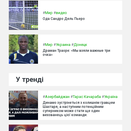
#
Мир
#
видео
Ода Сандро Дель Пьеро
#
Мир
#
Украина
#
Донецк
Драман Траоре: «Мы взяли важные три
очка»
У тренді
#
Азербайджан
#
Тарас Качараба
#
Україна
Динамо зустрінеться з колишнім гравцем
Шахтаря, а наступним потенційним
суперником може стати ще один
вихованець цієї команди.