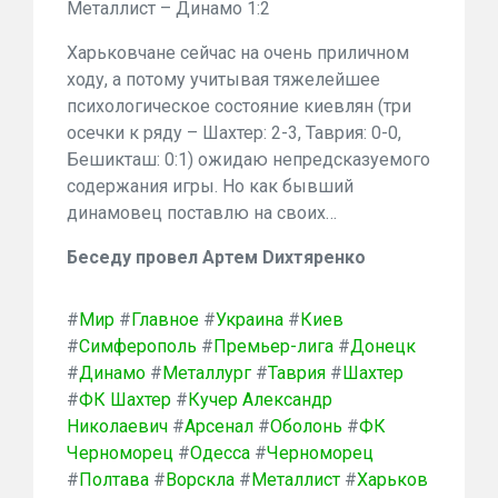
Металлист – Динамо 1:2
Харьковчане сейчас на очень приличном
ходу, а потому учитывая тяжелейшее
психологическое состояние киевлян (три
осечки к ряду – Шахтер: 2-3, Таврия: 0-0,
Бешикташ: 0:1) ожидаю непредсказуемого
содержания игры. Но как бывший
динамовец поставлю на своих…
Беседу провел Артем Dихтяренко
#
Мир
#
Главное
#
Украина
#
Киев
#
Симферополь
#
Премьер-лига
#
Донецк
#
Динамо
#
Металлург
#
Таврия
#
Шахтер
#
ФК Шахтер
#
Кучер Александр
Николаевич
#
Арсенал
#
Оболонь
#
ФК
Черноморец
#
Одесса
#
Черноморец
#
Полтава
#
Ворскла
#
Металлист
#
Харьков