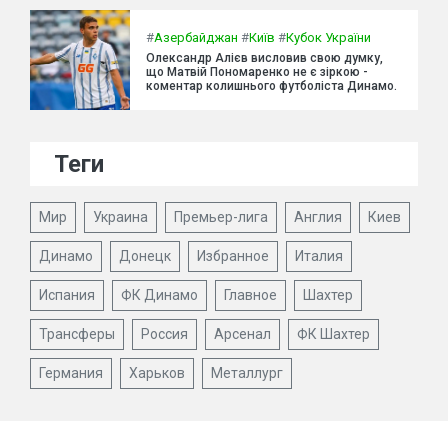
#
Азербайджан
#
Київ
#
Кубок України
Олександр Алієв висловив свою думку,
що Матвій Пономаренко не є зіркою -
коментар колишнього футболіста Динамо.
Теги
Мир
Украина
Премьер-лига
Англия
Киев
Динамо
Донецк
Избранное
Италия
Испания
ФК Динамо
Главное
Шахтер
Трансферы
Россия
Арсенал
ФК Шахтер
Германия
Харьков
Металлург