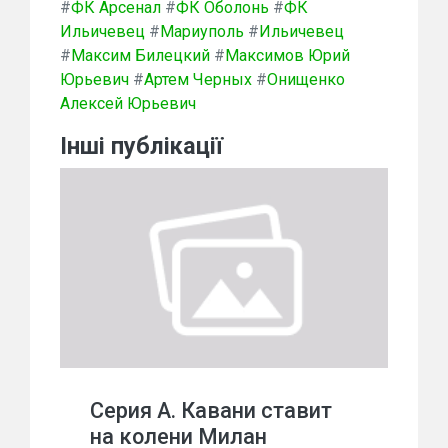
#
ФК Арсенал
#
ФК Оболонь
#
ФК
Ильичевец
#
Мариуполь
#
Ильичевец
#
Максим Билецкий
#
Максимов Юрий
Юрьевич
#
Артем Черных
#
Онищенко
Алексей Юрьевич
Інші публікації
Серия А. Кавани ставит
на колени Милан