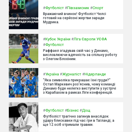
#
Футболіст
#
Півзахисник
#
Спорт
Вражаючий вчинок! Футболіст Челсі
готовий на серйозні жертви заради
Мудрика.
#
Кубок України
#
Ліга Європи УЄФА
#
Футболіст
Раффаел згадував свій час у Динамо,
висловлюючи вдячність за спільну роботу
з Олегом Блохіним.
#
Україна
#
Журналіст
#
Нідерланди
"Яка символіка прикрашає їхні груди?"
Остап Маркевич роз'яснив, чому команді
Динамо буде нелегко виступити у зустрічі
з Карабахом в рамках Ліги конференцій.
#
Футболіст
#
Бізнес
#
Дощ
Футболіст трагічно загинув внаслідок
удару блискавки під час гри в Таїланді, а
ще 12 осіб отримали травми.