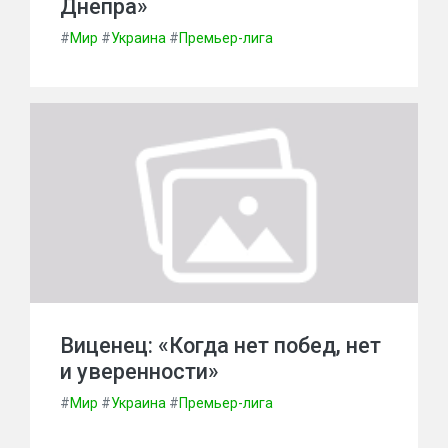
Днепра»
#
Мир
#
Украина
#
Премьер-лига
Виценец: «Когда нет побед, нет
и уверенности»
#
Мир
#
Украина
#
Премьер-лига