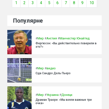
1
2
3
4
5
6
7
8
9
10
Популярне
#
Мир
#
Англия
#
Манчестер Юнайтед
Фергюсон: «Вы действительно поверили в
это?»
#
Мир
#
видео
Ода Сандро Дель Пьеро
#
Мир
#
Украина
#
Донецк
Драман Траоре: «Мы взяли важные три
очка»