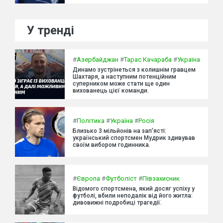
У тренді
#
Азербайджан
#
Тарас Качараба
#
Україна
Динамо зустрінеться з колишнім гравцем
Шахтаря, а наступним потенційним
суперником може стати ще один
вихованець цієї команди.
#
Політика
#
Україна
#
Росія
Близько 3 мільйонів на зап'ясті:
український спортсмен Мудрик здивував
своїм вибором годинника.
#
Європа
#
Футболіст
#
Півзахисник
Відомого спортсмена, який досяг успіху у
футболі, вбили неподалік від його житла:
дивовижні подробиці трагедії.