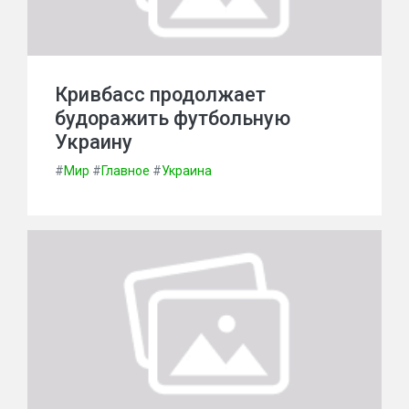
Кривбасс продолжает
будоражить футбольную
Украину
#
Мир
#
Главное
#
Украина