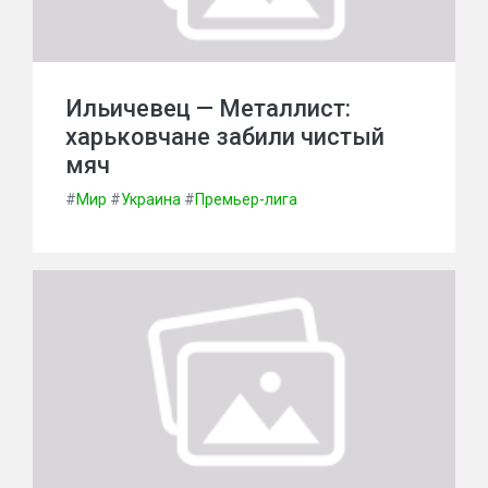
Ильичевец — Металлист:
харьковчане забили чистый
мяч
#
Мир
#
Украина
#
Премьер-лига