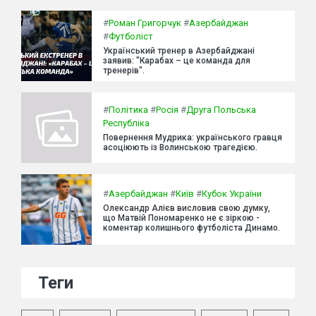
#
Роман Григорчук
#
Азербайджан
#
Футболіст
Український тренер в Азербайджані
заявив: "Карабах – це команда для
тренерів".
#
Політика
#
Росія
#
Друга Польська
Республіка
Повернення Мудрика: українського гравця
асоціюють із Волинською трагедією.
#
Азербайджан
#
Київ
#
Кубок України
Олександр Алієв висловив свою думку,
що Матвій Пономаренко не є зіркою -
коментар колишнього футболіста Динамо.
Теги