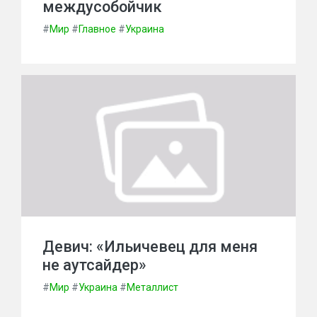
междусобойчик
#
Мир
#
Главное
#
Украина
Девич: «Ильичевец для меня
не аутсайдер»
#
Мир
#
Украина
#
Металлист