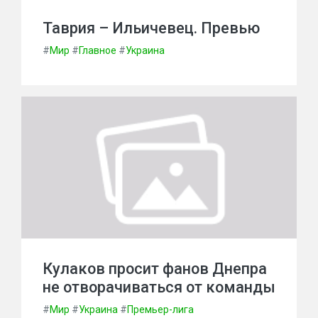
Таврия – Ильичевец. Превью
#
Мир
#
Главное
#
Украина
Кулаков просит фанов Днепра
не отворачиваться от команды
#
Мир
#
Украина
#
Премьер-лига