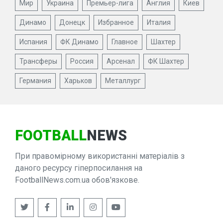
Мир
Украина
Премьер-лига
Англия
Киев
Динамо
Донецк
Избранное
Италия
Испания
ФК Динамо
Главное
Шахтер
Трансферы
Россия
Арсенал
ФК Шахтер
Германия
Харьков
Металлург
FOOTBALL
NEWS
При правомірному використанні матеріалів з
даного ресурсу гіперпосилання на
FootballNews.com.ua обов'язкове.