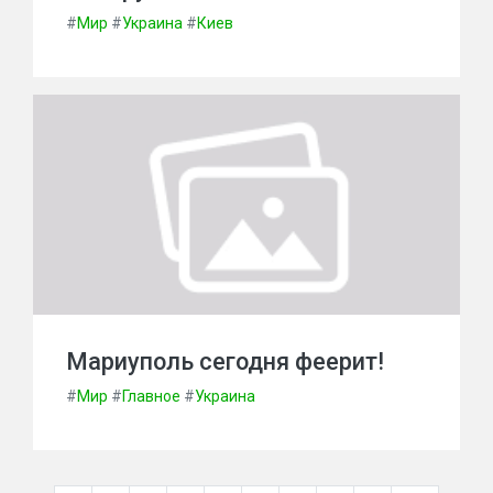
#
Мир
#
Украина
#
Киев
Мариуполь сегодня феерит!
#
Мир
#
Главное
#
Украина