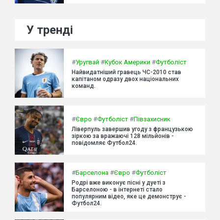
У тренді
#
Уругвай
#
Кубок Америки
#
Футболіст
Найвидатніший гравець ЧС-2010 став
капітаном одразу двох національних
команд.
#
Євро
#
Футболіст
#
Півзахисник
Ліверпуль завершив угоду з французькою
зіркою за вражаючі 128 мільйонів -
повідомляє Футбол24.
#
Барселона
#
Євро
#
Футболіст
Родрі вже виконує пісні у дуеті з
Барселоною - в інтернеті стало
популярним відео, яке це демонструє -
Футбол24.