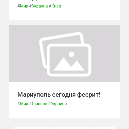
#
Мир
#
Украина
#
Киев
Мариуполь сегодня феерит!
#
Мир
#
Главное
#
Украина