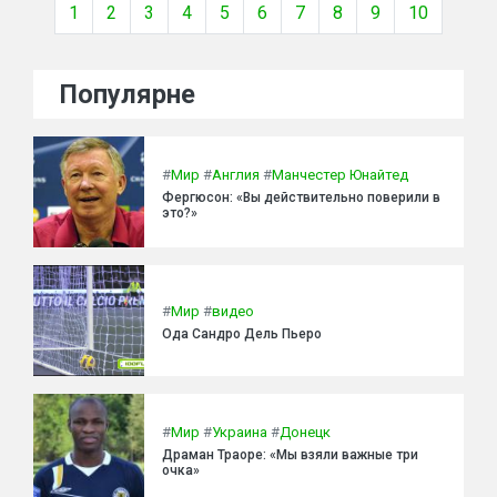
1
2
3
4
5
6
7
8
9
10
Популярне
#
Мир
#
Англия
#
Манчестер Юнайтед
Фергюсон: «Вы действительно поверили в
это?»
#
Мир
#
видео
Ода Сандро Дель Пьеро
#
Мир
#
Украина
#
Донецк
Драман Траоре: «Мы взяли важные три
очка»