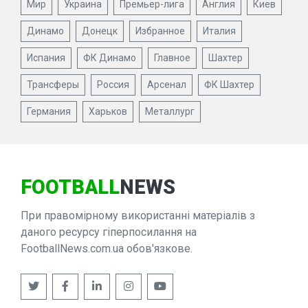
Мир
Украина
Премьер-лига
Англия
Киев
Динамо
Донецк
Избранное
Италия
Испания
ФК Динамо
Главное
Шахтер
Трансферы
Россия
Арсенал
ФК Шахтер
Германия
Харьков
Металлург
FOOTBALL
NEWS
При правомірному використанні матеріалів з
даного ресурсу гіперпосилання на
FootballNews.com.ua обов'язкове.