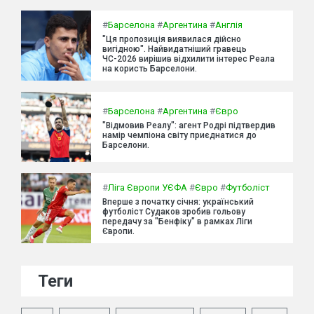
#
Барселона
#
Аргентина
#
Англія
"Ця пропозиція виявилася дійсно
вигідною". Найвидатніший гравець
ЧС-2026 вирішив відхилити інтерес Реала
на користь Барселони.
#
Барселона
#
Аргентина
#
Євро
"Відмовив Реалу": агент Родрі підтвердив
намір чемпіона світу приєднатися до
Барселони.
#
Ліга Європи УЄФА
#
Євро
#
Футболіст
Вперше з початку січня: український
футболіст Судаков зробив гольову
передачу за "Бенфіку" в рамках Ліги
Європи.
Теги