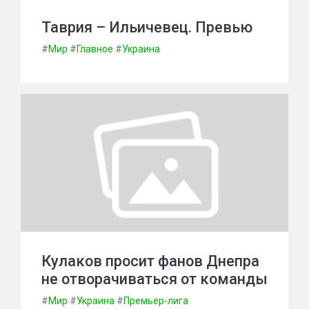
Таврия – Ильичевец. Превью
#
Мир
#
Главное
#
Украина
Кулаков просит фанов Днепра
не отворачиваться от команды
#
Мир
#
Украина
#
Премьер-лига