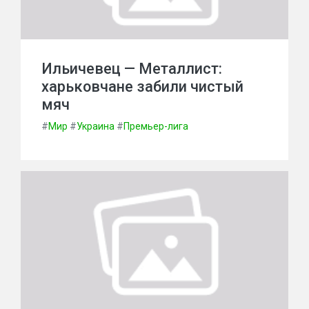
Ильичевец — Металлист:
харьковчане забили чистый
мяч
#
Мир
#
Украина
#
Премьер-лига