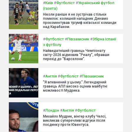
#
Київ
#
Футболіст
#
Український футбол
(газета)
Ніколи раніше я не зустрічав стільки
помилок: колишній нападник Динамо
прокоментував тріумф київської команди
над Карабахом.
#
Футболіст
#
Півзахисник
#
Збірна Іспанії
з футболу
Найвидатніший гравець Чемпіонату
світу-2026 відмовив "Реалу", обравши
перехід до "Барселони".
#
Англія
#
Футболіст
#
Півзахисник
"Я впевнений у цьому." Легендарний
гравець АПЛ високо оцінив майбутні
можливості Мудрика.
#
Лондон
#
Англія
#
Футболіст
Михайло Мудрик, вінгер клубу Челсі,
викликав суперечливі відгуки після
поєдинку проти Ювентуса.