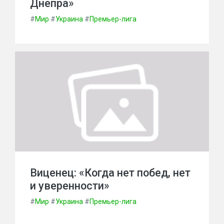
Днепра»
#
Мир
#
Украина
#
Премьер-лига
Виценец: «Когда нет побед, нет
и уверенности»
#
Мир
#
Украина
#
Премьер-лига