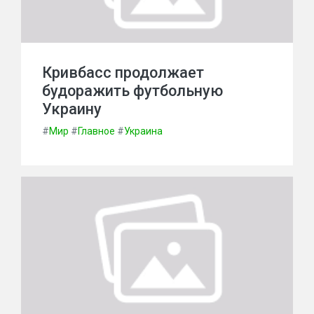
Кривбасс продолжает
будоражить футбольную
Украину
#
Мир
#
Главное
#
Украина