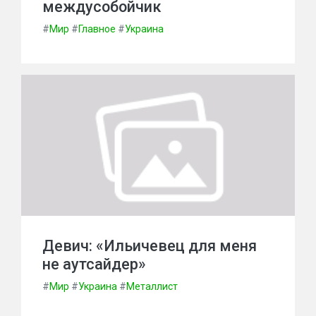
междусобойчик
#
Мир
#
Главное
#
Украина
Девич: «Ильичевец для меня
не аутсайдер»
#
Мир
#
Украина
#
Металлист