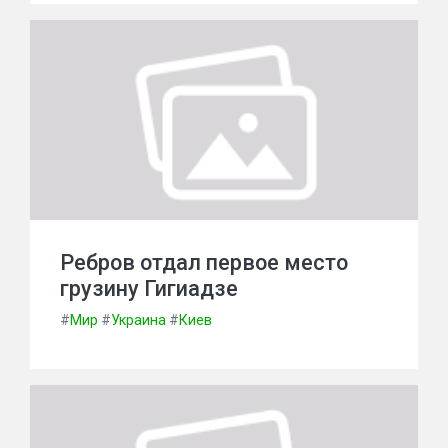
Ребров отдал первое место
грузину Гигиадзе
#
Мир
#
Украина
#
Киев