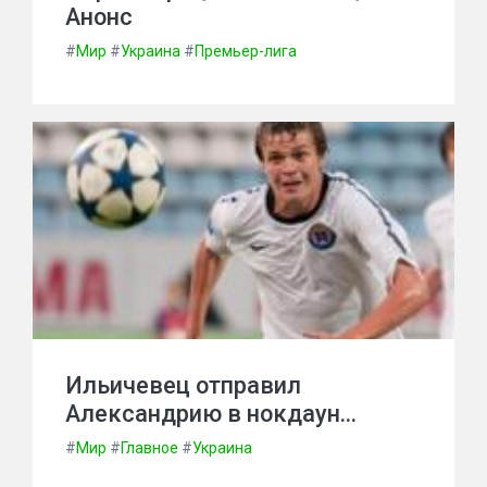
Анонс
#
Мир
#
Украина
#
Премьер-лига
Ильичевец отправил
Александрию в нокдаун…
#
Мир
#
Главное
#
Украина