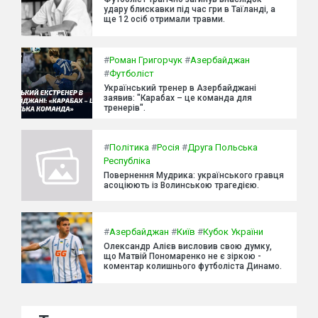
удару блискавки під час гри в Таїланді, а
ще 12 осіб отримали травми.
#
Роман Григорчук
#
Азербайджан
#
Футболіст
Український тренер в Азербайджані
заявив: "Карабах – це команда для
тренерів".
#
Політика
#
Росія
#
Друга Польська
Республіка
Повернення Мудрика: українського гравця
асоціюють із Волинською трагедією.
#
Азербайджан
#
Київ
#
Кубок України
Олександр Алієв висловив свою думку,
що Матвій Пономаренко не є зіркою -
коментар колишнього футболіста Динамо.