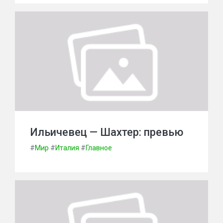
Ильичевец — Шахтер: превью
#
Мир
#
Италия
#
Главное