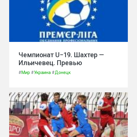
Чемпионат U−19. Шахтер —
Ильичевец. Превью
#
Мир
#
Украина
#
Донецк