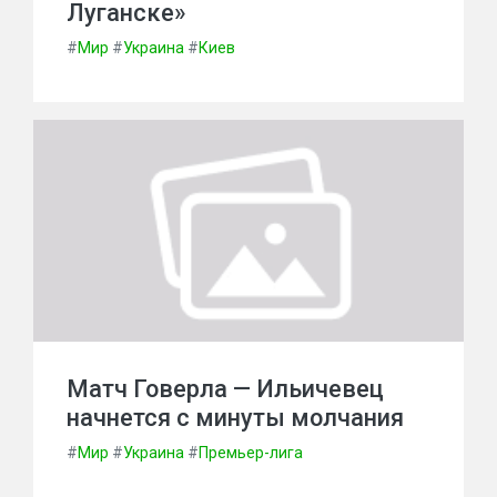
Луганске»
#
Мир
#
Украина
#
Киев
Матч Говерла — Ильичевец
начнется с минуты молчания
#
Мир
#
Украина
#
Премьер-лига