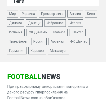
Теги
Мир
Украина
Премьер-лига
Англия
Киев
Динамо
Донецк
Избранное
Италия
Испания
ФК Динамо
Главное
Шахтер
Трансферы
Россия
Арсенал
ФК Шахтер
Германия
Харьков
Металлург
FOOTBALL
NEWS
При правомірному використанні матеріалів з
даного ресурсу гіперпосилання на
FootballNews.com.ua обов'язкове.