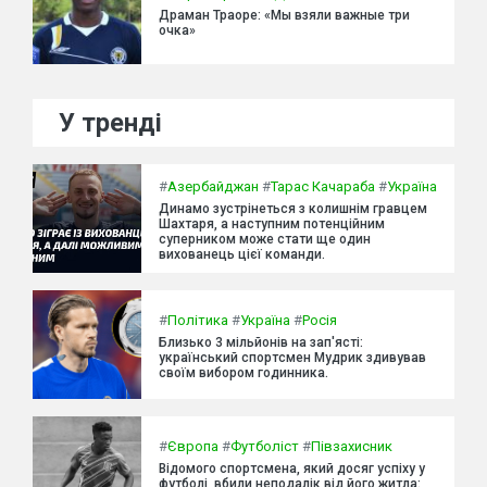
Драман Траоре: «Мы взяли важные три
очка»
У тренді
#
Азербайджан
#
Тарас Качараба
#
Україна
Динамо зустрінеться з колишнім гравцем
Шахтаря, а наступним потенційним
суперником може стати ще один
вихованець цієї команди.
#
Політика
#
Україна
#
Росія
Близько 3 мільйонів на зап'ясті:
український спортсмен Мудрик здивував
своїм вибором годинника.
#
Європа
#
Футболіст
#
Півзахисник
Відомого спортсмена, який досяг успіху у
футболі, вбили неподалік від його житла: