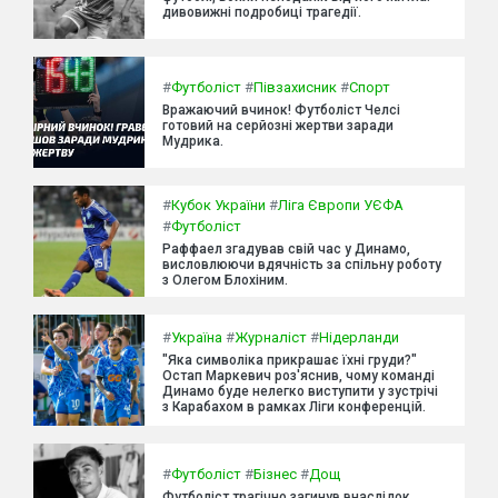
дивовижні подробиці трагедії.
#
Футболіст
#
Півзахисник
#
Спорт
Вражаючий вчинок! Футболіст Челсі
готовий на серйозні жертви заради
Мудрика.
#
Кубок України
#
Ліга Європи УЄФА
#
Футболіст
Раффаел згадував свій час у Динамо,
висловлюючи вдячність за спільну роботу
з Олегом Блохіним.
#
Україна
#
Журналіст
#
Нідерланди
"Яка символіка прикрашає їхні груди?"
Остап Маркевич роз'яснив, чому команді
Динамо буде нелегко виступити у зустрічі
з Карабахом в рамках Ліги конференцій.
#
Футболіст
#
Бізнес
#
Дощ
Футболіст трагічно загинув внаслідок