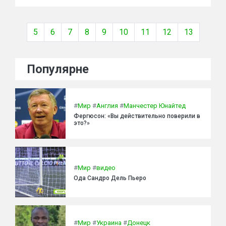
5
6
7
8
9
10
11
12
13
Популярне
#
Мир
#
Англия
#
Манчестер Юнайтед
Фергюсон: «Вы действительно поверили в
это?»
#
Мир
#
видео
Ода Сандро Дель Пьеро
#
Мир
#
Украина
#
Донецк