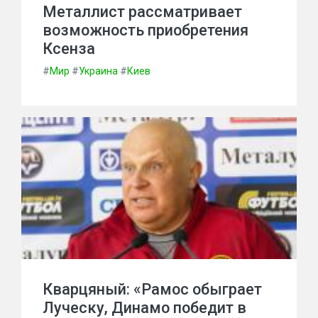
Металлист рассматривает
возможность приобретения
Ксенза
#
Мир
#
Украина
#
Киев
Кварцяный: «Рамос обыграет
Луческу, Динамо победит в