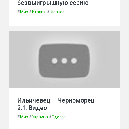
безвыигрышную серию
#
Мир
#
Италия
#
Главное
Ильичевец – Черноморец —
2:1. Видео
#
Мир
#
Украина
#
Одесса