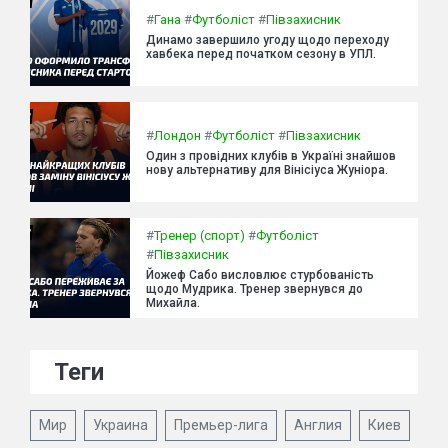
#
Гана
#
Футболіст
#
Півзахисник
Динамо завершило угоду щодо переходу
хавбека перед початком сезону в УПЛ.
#
Лондон
#
Футболіст
#
Півзахисник
Один з провідних клубів в Україні знайшов
нову альтернативу для Вінісіуса Жуніора.
#
Тренер (спорт)
#
Футболіст
#
Півзахисник
Йожеф Сабо висловлює стурбованість
щодо Мудрика. Тренер звернувся до
Михайла.
Теги
Мир
Украина
Премьер-лига
Англия
Киев