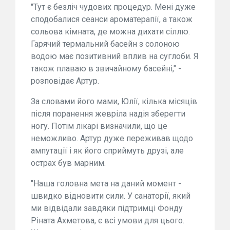
"Тут є безліч чудових процедур. Мені дуже
сподобалися сеанси ароматерапії, а також
сольова кімната, де можна дихати сіллю.
Гарячий термальний басейн з солоною
водою має позитивний вплив на суглоби. Я
також плаваю в звичайному басейні," -
розповідає Артур.
За словами його мами, Юлії, кілька місяців
після поранення жевріла надія зберегти
ногу. Потім лікарі визначили, що це
неможливо. Артур дуже переживав щодо
ампутації і як його сприймуть друзі, але
острах був марним.
"Наша головна мета на даний момент -
швидко відновити сили. У санаторії, який
ми відвідали завдяки підтримці Фонду
Ріната Ахметова, є всі умови для цього.