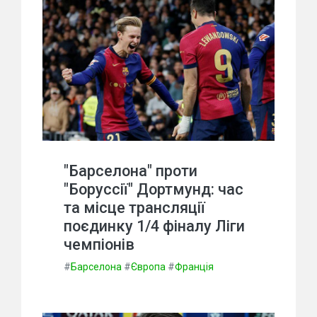
"Барселона" проти
"Боруссії" Дортмунд: час
та місце трансляції
поєдинку 1/4 фіналу Ліги
чемпіонів
#
Барселона
#
Європа
#
Франція