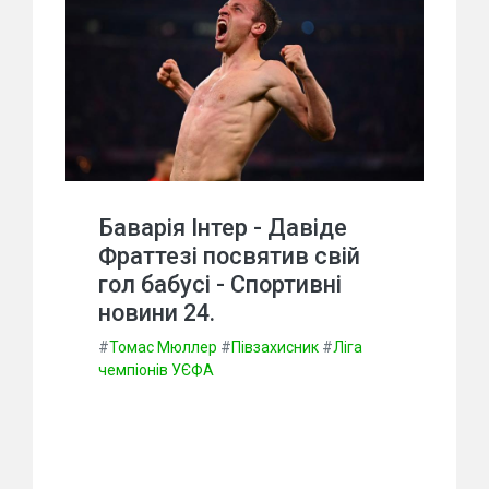
Баварія Інтер - Давіде
Фраттезі посвятив свій
гол бабусі - Спортивні
новини 24.
#
Томас Мюллер
#
Півзахисник
#
Ліга
чемпіонів УЄФА