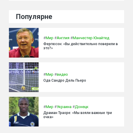
Популярне
#
Мир
#
Англия
#
Манчестер Юнайтед
Фергюсон: «Вы действительно поверили в
это?»
#
Мир
#
видео
Ода Сандро Дель Пьеро
#
Мир
#
Украина
#
Донецк
Драман Траоре: «Мы взяли важные три
очка»