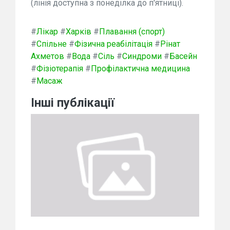
(лінія доступна з понеділка до п'ятниці).
#
Лікар
#
Харків
#
Плавання (спорт)
#
Спільне
#
Фізична реабілітація
#
Рінат
Ахметов
#
Вода
#
Сіль
#
Синдроми
#
Басейн
#
Фізіотерапія
#
Профілактична медицина
#
Масаж
Інші публікації