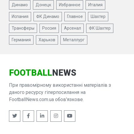
Динамо
Донецк
Избранное
Италия
Испания
ФК Динамо
Главное
Шахтер
Трансферы
Россия
Арсенал
ФК Шахтер
Германия
Харьков
Металлург
FOOTBALL
NEWS
При правомірному використанні матеріалів з
даного ресурсу гіперпосилання на
FootballNews.com.ua обов'язкове.