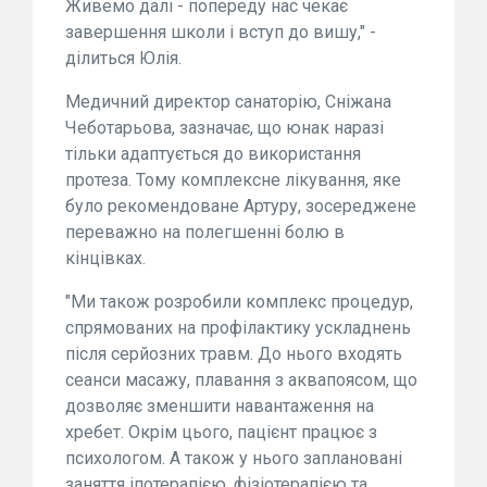
Живемо далі - попереду нас чекає
завершення школи і вступ до вишу," -
ділиться Юлія.
Медичний директор санаторію, Сніжана
Чеботарьова, зазначає, що юнак наразі
тільки адаптується до використання
протеза. Тому комплексне лікування, яке
було рекомендоване Артуру, зосереджене
переважно на полегшенні болю в
кінцівках.
"Ми також розробили комплекс процедур,
спрямованих на профілактику ускладнень
після серйозних травм. До нього входять
сеанси масажу, плавання з аквапоясом, що
дозволяє зменшити навантаження на
хребет. Окрім цього, пацієнт працює з
психологом. А також у нього заплановані
заняття іпотерапією, фізіотерапією та