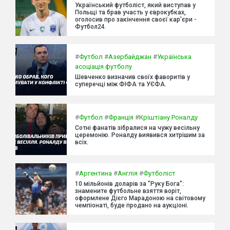
Український футболіст, який виступав у
Польщі та брав участь у єврокубках,
оголосив про закінчення своєї кар'єри -
Футбол24.
#
Футбол
#
Азербайджан
#
Українська
асоціація футболу
Шевченко визначив своїх фаворитів у
суперечці між ФІФА та УЄФА.
#
Футбол
#
Франція
#
Кріштіану Роналду
Сотні фанатів зібралися на чужу весільну
церемонію. Роналду виявився хитрішим за
всіх.
#
Аргентина
#
Англія
#
Футболіст
10 мільйонів доларів за "Руку Бога":
знамените футбольне взяття воріт,
оформлене Дієго Марадоною на світовому
чемпіонаті, буде продано на аукціоні.