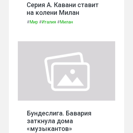
Серия А. Кавани ставит
на колени Милан
#
Мир
#
Италия
#
Милан
Бундеслига. Бавария
заткнула дома
«музыкантов»