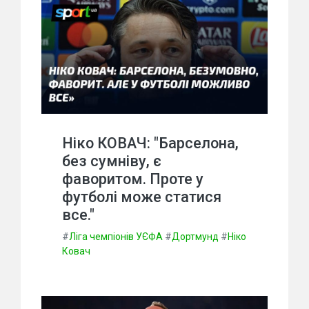
Ніко КОВАЧ: "Барселона,
без сумніву, є
фаворитом. Проте у
футболі може статися
все."
#
Ліга чемпіонів УЄФА
#
Дортмунд
#
Ніко
Ковач