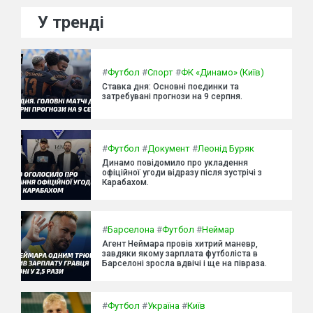
У тренді
#
Футбол
#
Спорт
#
ФК «Динамо» (Київ)
Ставка дня: Основні поєдинки та
затребувані прогнози на 9 серпня.
#
Футбол
#
Документ
#
Леонід Буряк
Динамо повідомило про укладення
офіційної угоди відразу після зустрічі з
Карабахом.
#
Барселона
#
Футбол
#
Неймар
Агент Неймара провів хитрий маневр,
завдяки якому зарплата футболіста в
Барселоні зросла вдвічі і ще на півраза.
#
Футбол
#
Україна
#
Київ