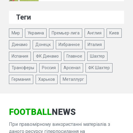
Теги
Мир
Украина
Премьер-лига
Англия
Киев
Динамо
Донецк
Избранное
Италия
Испания
ФК Динамо
Главное
Шахтер
Трансферы
Россия
Арсенал
ФК Шахтер
Германия
Харьков
Металлург
FOOTBALL
NEWS
При правомірному використанні матеріалів з
даного ресурсу гіперпосилання на