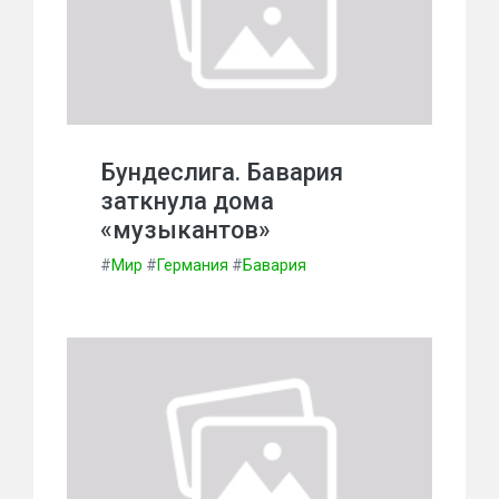
Бундеслига. Бавария
заткнула дома
«музыкантов»
#
Мир
#
Германия
#
Бавария