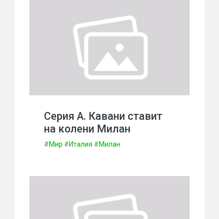
Серия А. Кавани ставит
на колени Милан
#
Мир
#
Италия
#
Милан