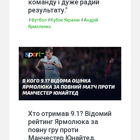
команду і дуже радий
результату."
#
Футбол
#
Кубок України
#
Андрій
Ярмоленко
Хто отримав 9.1? Відомий
рейтинг Ярмолюка за
повну гру проти
Манчестер Юнайтед.