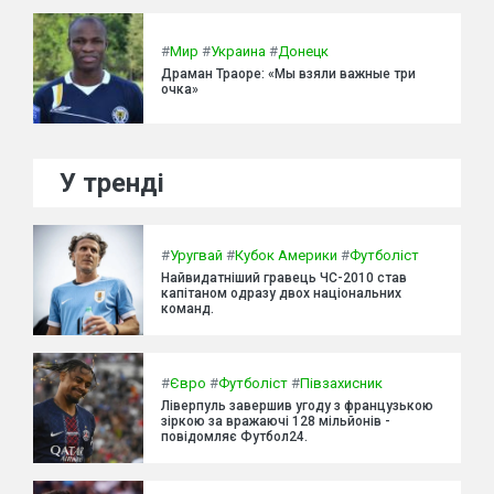
#
Мир
#
Украина
#
Донецк
Драман Траоре: «Мы взяли важные три
очка»
У тренді
#
Уругвай
#
Кубок Америки
#
Футболіст
Найвидатніший гравець ЧС-2010 став
капітаном одразу двох національних
команд.
#
Євро
#
Футболіст
#
Півзахисник
Ліверпуль завершив угоду з французькою
зіркою за вражаючі 128 мільйонів -
повідомляє Футбол24.