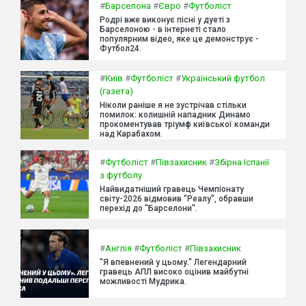
#
Барселона
#
Євро
#
Футболіст
Родрі вже виконує пісні у дуеті з
Барселоною - в інтернеті стало
популярним відео, яке це демонструє -
Футбол24.
#
Київ
#
Футболіст
#
Український футбол
(газета)
Ніколи раніше я не зустрічав стільки
помилок: колишній нападник Динамо
прокоментував тріумф київської команди
над Карабахом.
#
Футболіст
#
Півзахисник
#
Збірна Іспанії
з футболу
Найвидатніший гравець Чемпіонату
світу-2026 відмовив "Реалу", обравши
перехід до "Барселони".
#
Англія
#
Футболіст
#
Півзахисник
"Я впевнений у цьому." Легендарний
гравець АПЛ високо оцінив майбутні
можливості Мудрика.