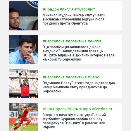
#
Лондон
#
Англія
#
Футболіст
Михайло Мудрик, вінгер клубу Челсі,
викликав суперечливі відгуки після
поєдинку проти Ювентуса.
#
Барселона
#
Аргентина
#
Англія
"Ця пропозиція виявилася дійсно
вигідною". Найвидатніший гравець
ЧС-2026 вирішив відхилити інтерес Реала
на користь Барселони.
#
Барселона
#
Аргентина
#
Євро
"Відмовив Реалу": агент Родрі підтвердив
намір чемпіона світу приєднатися до
Барселони.
#
Ліга Європи УЄФА
#
Євро
#
Футболіст
Вперше з початку січня: український
футболіст Судаков зробив гольову
передачу за "Бенфіку" в рамках Ліги
Європи.