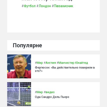
#
Футбол
#
Лондон
#
Півзахисник
Популярне
#
Мир
#
Англия
#
Манчестер Юнайтед
Фергюсон: «Вы действительно поверили в
это?»
#
Мир
#
видео
Ода Сандро Дель Пьеро