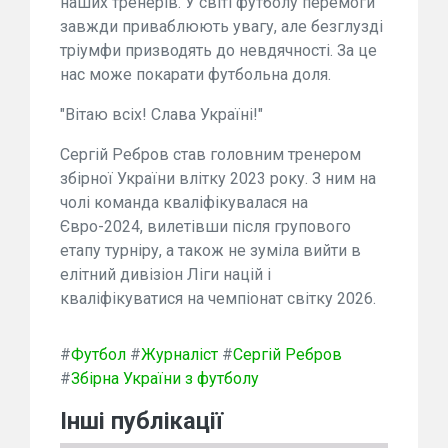
наших тренерів. У світі футболу перемоги
завжди приваблюють увагу, але безглузді
тріумфи призводять до невдячності. За це
нас може покарати футбольна доля.
"Вітаю всіх! Слава Україні!"
Сергій Ребров став головним тренером
збірної України влітку 2023 року. З ним на
чолі команда кваліфікувалася на
Євро-2024, вилетівши після групового
етапу турніру, а також не зуміла вийти в
елітний дивізіон Ліги націй і
кваліфікуватися на чемпіонат світку 2026.
#
Футбол
#
Журналіст
#
Сергій Ребров
#
Збірна України з футболу
Інші публікації