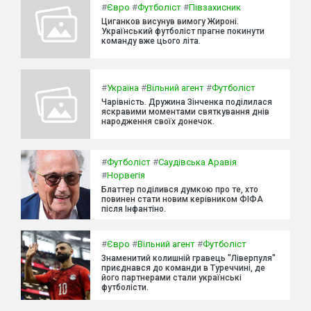
#
Євро
#
Футболіст
#
Півзахисник
Циганков висунув вимогу Жироні.
Український футболіст прагне покинути
команду вже цього літа.
#
Україна
#
Вільний агент
#
Футболіст
Чарівність. Дружина Зінченка поділилася
яскравими моментами святкування днів
народження своїх донечок.
#
Футболіст
#
Саудівська Аравія
#
Норвегія
Блаттер поділився думкою про те, хто
повинен стати новим керівником ФІФА
після Інфантіно.
#
Євро
#
Вільний агент
#
Футболіст
Знаменитий колишній гравець "Ліверпуля"
приєднався до команди в Туреччині, де
його партнерами стали українські
футболісти.