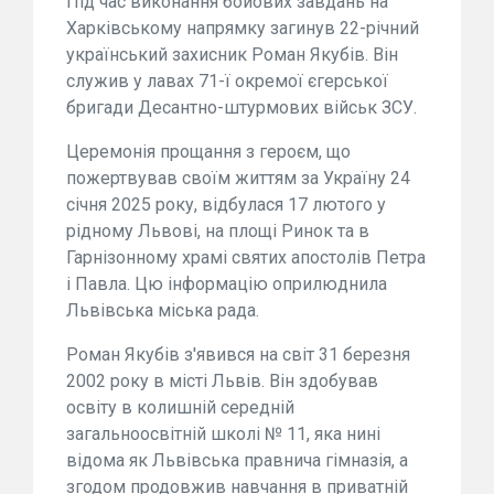
Під час виконання бойових завдань на
Харківському напрямку загинув 22-річний
український захисник Роман Якубів. Він
служив у лавах 71-ї окремої єгерської
бригади Десантно-штурмових військ ЗСУ.
Церемонія прощання з героєм, що
пожертвував своїм життям за Україну 24
січня 2025 року, відбулася 17 лютого у
рідному Львові, на площі Ринок та в
Гарнізонному храмі святих апостолів Петра
і Павла. Цю інформацію оприлюднила
Львівська міська рада.
Роман Якубів з'явився на світ 31 березня
2002 року в місті Львів. Він здобував
освіту в колишній середній
загальноосвітній школі № 11, яка нині
відома як Львівська правнича гімназія, а
згодом продовжив навчання в приватній