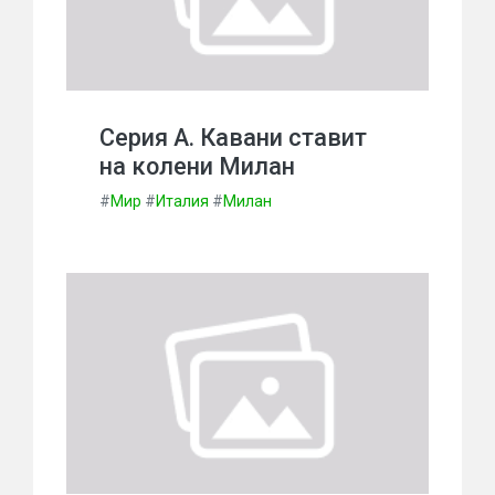
Серия А. Кавани ставит
на колени Милан
#
Мир
#
Италия
#
Милан