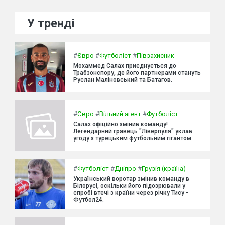
У тренді
#
Євро
#
Футболіст
#
Півзахисник
Мохаммед Салах приєднується до
Трабзонспору, де його партнерами стануть
Руслан Маліновський та Батагов.
#
Євро
#
Вільний агент
#
Футболіст
Салах офіційно змінив команду!
Легендарний гравець "Ліверпуля" уклав
угоду з турецьким футбольним гігантом.
#
Футболіст
#
Дніпро
#
Грузія (країна)
Український воротар змінив команду в
Білорусі, оскільки його підозрювали у
спробі втечі з країни через річку Тису -
Футбол24.