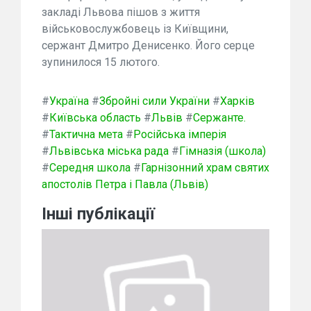
закладі Львова пішов з життя
військовослужбовець із Київщини,
сержант Дмитро Денисенко. Його серце
зупинилося 15 лютого.
#
Україна
#
Збройні сили України
#
Харків
#
Київська область
#
Львів
#
Сержанте.
#
Тактична мета
#
Російська імперія
#
Львівська міська рада
#
Гімназія (школа)
#
Середня школа
#
Гарнізонний храм святих
апостолів Петра і Павла (Львів)
Інші публікації