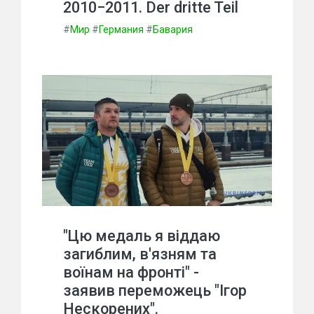
2010−2011. Der dritte Teil
#
Мир
#
Германия
#
Бавария
"Цю медаль я віддаю
загиблим, в'язням та
воїнам на фронті" -
заявив переможець "Ігор
Нескорених".