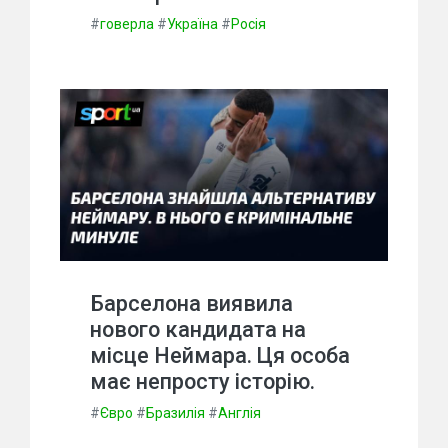
#
говерла
#
Україна
#
Росія
Барселона виявила
нового кандидата на
місце Неймара. Ця особа
має непросту історію.
#
Євро
#
Бразилія
#
Англія