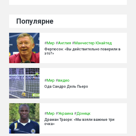
Популярне
#
Мир
#
Англия
#
Манчестер Юнайтед
Фергюсон: «Вы действительно поверили в
это?»
#
Мир
#
видео
Ода Сандро Дель Пьеро
#
Мир
#
Украина
#
Донецк
Драман Траоре: «Мы взяли важные три
очка»