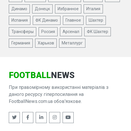
Динамо
Донецк
Избранное
Италия
Испания
ФК Динамо
Главное
Шахтер
Трансферы
Россия
Арсенал
ФК Шахтер
Германия
Харьков
Металлург
FOOTBALL
NEWS
При правомірному використанні матеріалів з
даного ресурсу гіперпосилання на
FootballNews.com.ua обов'язкове.