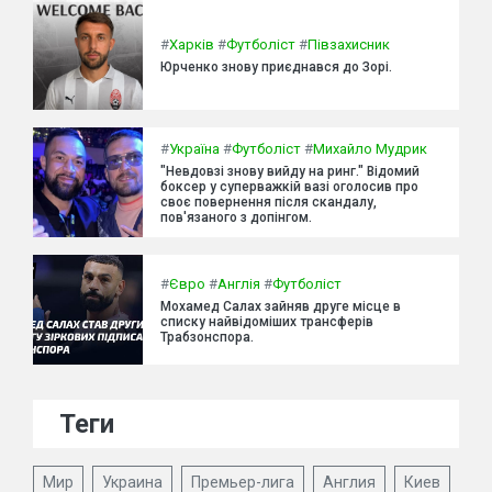
#
Харків
#
Футболіст
#
Півзахисник
Юрченко знову приєднався до Зорі.
#
Україна
#
Футболіст
#
Михайло Мудрик
"Невдовзі знову вийду на ринг." Відомий
боксер у суперважкій вазі оголосив про
своє повернення після скандалу,
пов'язаного з допінгом.
#
Євро
#
Англія
#
Футболіст
Мохамед Салах зайняв друге місце в
списку найвідоміших трансферів
Трабзонспора.
Теги
Мир
Украина
Премьер-лига
Англия
Киев