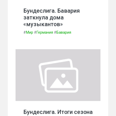
Бундеслига. Бавария
заткнула дома
«музыкантов»
#
Мир
#
Германия
#
Бавария
Бундеслига. Итоги сезона