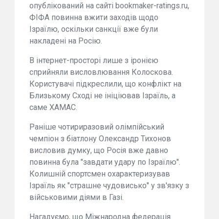
опублікований на сайті bookmaker-ratings.ru,
ФІФА повинна вжити заходів щодо
Ізраїлю, оскільки санкції вже були
накладені на Росію.
В інтернет-просторі лише з іронією
сприйняли висловлювання Колоскова.
Користувачі підкреслили, що конфлікт на
Близькому Сході не ініціював Ізраїль, а
саме ХАМАС.
Раніше чотириразовий олімпійський
чемпіон з біатлону Олександр Тихонов
висловив думку, що Росія вже давно
повинна була "завдати удару по Ізраїлю".
Колишній спортсмен охарактеризував
Ізраїль як "страшне чудовисько" у зв'язку з
військовими діями в Газі.
Нагадуємо, що Міжнародна федерація