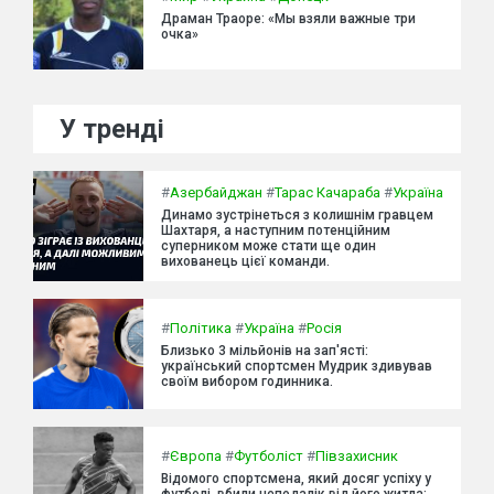
Драман Траоре: «Мы взяли важные три
очка»
У тренді
#
Азербайджан
#
Тарас Качараба
#
Україна
Динамо зустрінеться з колишнім гравцем
Шахтаря, а наступним потенційним
суперником може стати ще один
вихованець цієї команди.
#
Політика
#
Україна
#
Росія
Близько 3 мільйонів на зап'ясті:
український спортсмен Мудрик здивував
своїм вибором годинника.
#
Європа
#
Футболіст
#
Півзахисник
Відомого спортсмена, який досяг успіху у