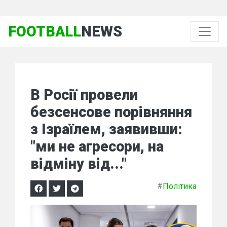
FOOTBALL
NEWS
В Росії провели
безсенсове порівняння
з Ізраїлем, заявивши:
"ми не агресори, на
відміну від..."
#
Політика