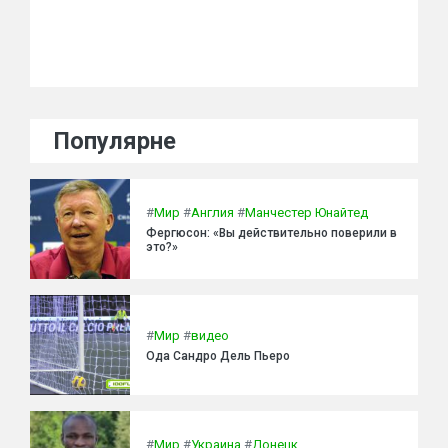
Популярне
#
Мир
#
Англия
#
Манчестер Юнайтед
Фергюсон: «Вы действительно поверили в
это?»
#
Мир
#
видео
Ода Сандро Дель Пьеро
#
Мир
#
Украина
#
Донецк