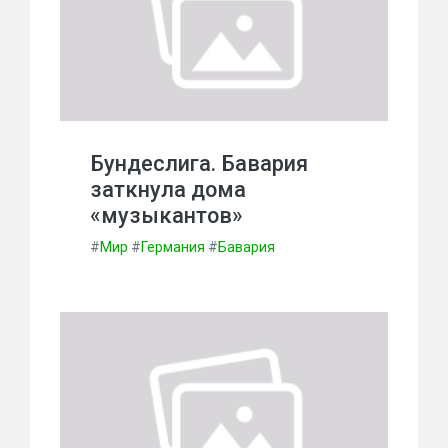
Бундеслига. Бавария
заткнула дома
«музыкантов»
#
Мир
#
Германия
#
Бавария