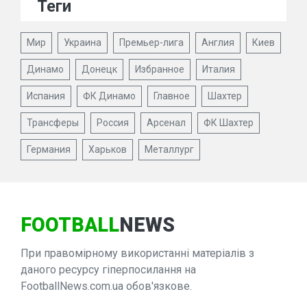
Теги
Мир
Украина
Премьер-лига
Англия
Киев
Динамо
Донецк
Избранное
Италия
Испания
ФК Динамо
Главное
Шахтер
Трансферы
Россия
Арсенал
ФК Шахтер
Германия
Харьков
Металлург
FOOTBALL
NEWS
При правомірному використанні матеріалів з
даного ресурсу гіперпосилання на
FootballNews.com.ua обов'язкове.