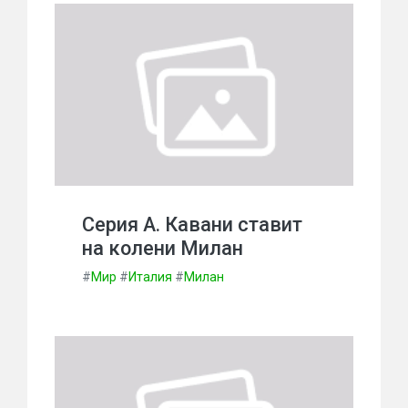
Серия А. Кавани ставит
на колени Милан
#
Мир
#
Италия
#
Милан