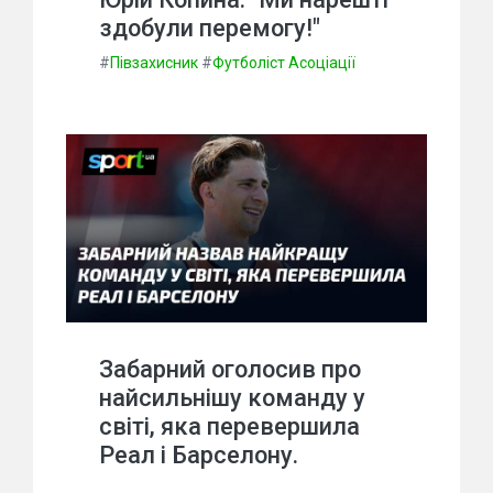
здобули перемогу!"
#
Півзахисник
#
Футболіст Асоціації
Забарний оголосив про
найсильнішу команду у
світі, яка перевершила
Реал і Барселону.