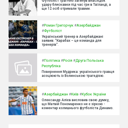
Футболіст трагічно загинув внаслідок
удару блискавки під час гри в Таїланді, а
ще 12 осіб отримали травми.
#
Роман Григорчук
#
Азербайджан
#
Футболіст
Український тренер в Азербайджані
заявив: "Карабах – це команда для
тренерів".
#
Політика
#
Росія
#
Друга Польська
Республіка
Повернення Мудрика: українського гравця
асоціюють із Волинською трагедією.
#
Азербайджан
#
Київ
#
Кубок України
Олександр Алієв висловив свою думку,
що Матвій Пономаренко не є зіркою -
коментар колишнього футболіста Динамо.