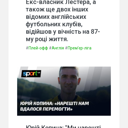
Екс-власник Лестера, а
також ще двох інших
відомих англійських
футбольних клубів,
відійшов у вічність на 87-
му році життя.
#
Плей-офф
#
Англія
#
Прем'єр-ліга
Юрій Копина: "Ми нарешті