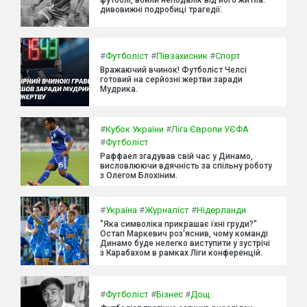
футболі, вбили неподалік від його житла:
дивовижні подробиці трагедії.
#
Футболіст
#
Півзахисник
#
Спорт
Вражаючий вчинок! Футболіст Челсі
готовий на серйозні жертви заради
Мудрика.
#
Кубок України
#
Ліга Європи УЄФА
#
Футболіст
Раффаел згадував свій час у Динамо,
висловлюючи вдячність за спільну роботу
з Олегом Блохіним.
#
Україна
#
Журналіст
#
Нідерланди
"Яка символіка прикрашає їхні груди?"
Остап Маркевич роз'яснив, чому команді
Динамо буде нелегко виступити у зустрічі
з Карабахом в рамках Ліги конференцій.
#
Футболіст
#
Бізнес
#
Дощ