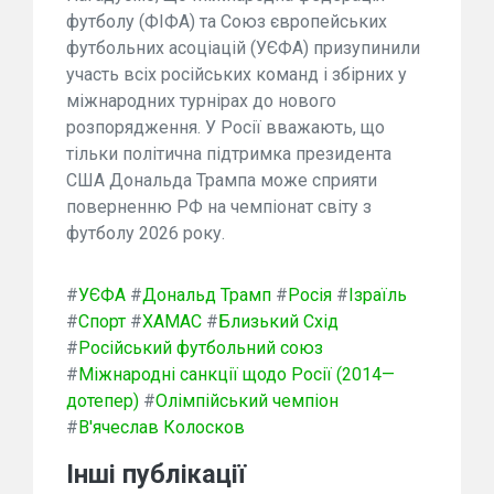
футболу (ФІФА) та Союз європейських
футбольних асоціацій (УЄФА) призупинили
участь всіх російських команд і збірних у
міжнародних турнірах до нового
розпорядження. У Росії вважають, що
тільки політична підтримка президента
США Дональда Трампа може сприяти
поверненню РФ на чемпіонат світу з
футболу 2026 року.
#
УЄФА
#
Дональд Трамп
#
Росія
#
Ізраїль
#
Спорт
#
ХАМАС
#
Близький Схід
#
Російський футбольний союз
#
Міжнародні санкції щодо Росії (2014—
дотепер)
#
Олімпійський чемпіон
#
В'ячеслав Колосков
Інші публікації