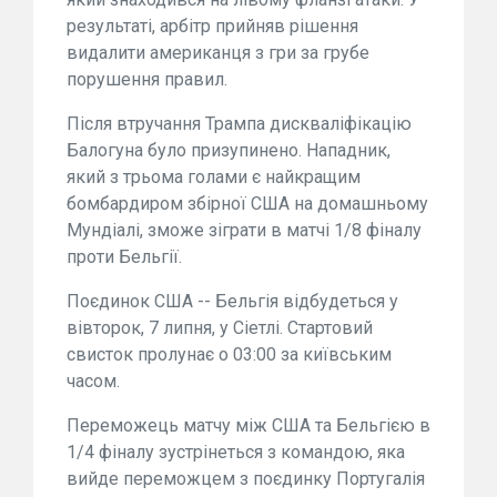
результаті, арбітр прийняв рішення
видалити американця з гри за грубе
порушення правил.
Після втручання Трампа дискваліфікацію
Балогуна було призупинено. Нападник,
який з трьома голами є найкращим
бомбардиром збірної США на домашньому
Мундіалі, зможе зіграти в матчі 1/8 фіналу
проти Бельгії.
Поєдинок США -- Бельгія відбудеться у
вівторок, 7 липня, у Сіетлі. Стартовий
свисток пролунає о 03:00 за київським
часом.
Переможець матчу між США та Бельгією в
1/4 фіналу зустрінеться з командою, яка
вийде переможцем з поєдинку Португалія