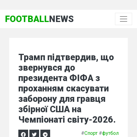
FOOTBALL
NEWS
Трамп підтвердив, що
звернувся до
президента ФІФА з
проханням скасувати
заборону для гравця
збірної США на
Чемпіонаті світу-2026.
#
Спорт
#
футбол