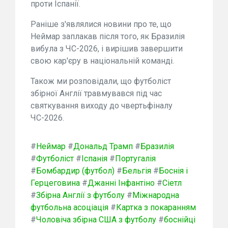
проти Іспанії.
Раніше з'являлися новини про те, що
Неймар заплакав після того, як Бразилія
вибула з ЧС-2026, і вирішив завершити
свою кар'єру в національній команді.
Також ми розповідали, що футболіст
збірної Англії травмувався під час
святкування виходу до чвертьфіналу
ЧС-2026.
#
Неймар
#
Дональд Трамп
#
Бразилія
#
Футболіст
#
Іспанія
#
Португалія
#
Бомбардир (футбол)
#
Бельгія
#
Боснія і
Герцеговина
#
Джанні Інфантіно
#
Сіетл
#
Збірна Англії з футболу
#
Міжнародна
футбольна асоціація
#
Картка з покаранням
#
Чоловіча збірна США з футболу
#
боснійці