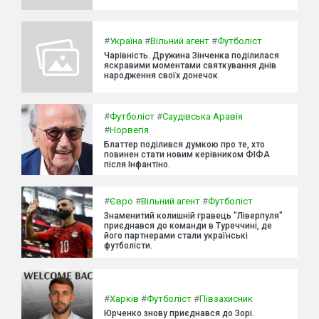
#
Україна
#
Вільний агент
#
Футболіст
Чарівність. Дружина Зінченка поділилася
яскравими моментами святкування днів
народження своїх донечок.
#
Футболіст
#
Саудівська Аравія
#
Норвегія
Блаттер поділився думкою про те, хто
повинен стати новим керівником ФІФА
після Інфантіно.
#
Євро
#
Вільний агент
#
Футболіст
Знаменитий колишній гравець "Ліверпуля"
приєднався до команди в Туреччині, де
його партнерами стали українські
футболісти.
#
Харків
#
Футболіст
#
Півзахисник
Юрченко знову приєднався до Зорі.