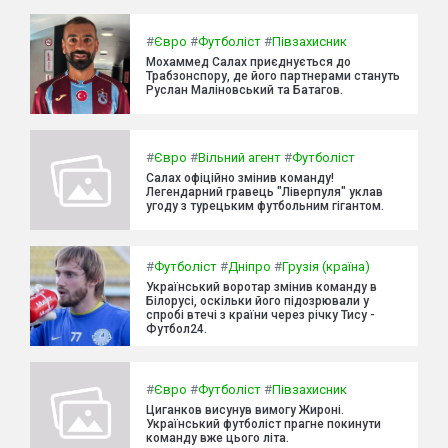
#
Євро
#
Футболіст
#
Півзахисник
Мохаммед Салах приєднується до
Трабзонспору, де його партнерами стануть
Руслан Маліновський та Батагов.
#
Євро
#
Вільний агент
#
Футболіст
Салах офіційно змінив команду!
Легендарний гравець "Ліверпуля" уклав
угоду з турецьким футбольним гігантом.
#
Футболіст
#
Дніпро
#
Грузія (країна)
Український воротар змінив команду в
Білорусі, оскільки його підозрювали у
спробі втечі з країни через річку Тису -
Футбол24.
#
Євро
#
Футболіст
#
Півзахисник
Циганков висунув вимогу Жироні.
Український футболіст прагне покинути
команду вже цього літа.