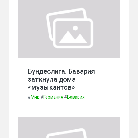
Бундеслига. Бавария
заткнула дома
«музыкантов»
#
Мир
#
Германия
#
Бавария