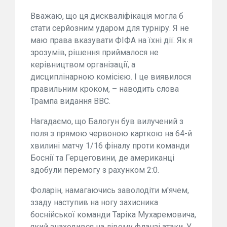
Вважаю, що ця дискваліфікація могла б
стати серйозним ударом для турніру. Я не
маю права вказувати ФІФА на їхні дії. Як я
зрозумів, рішення приймалося не
керівництвом організації, а
дисциплінарною комісією. І це виявилося
правильним кроком, – наводить слова
Трампа видання BBC.
Нагадаємо, що Балогун був вилучений з
поля з прямою червоною карткою на 64-й
хвилині матчу 1/16 фіналу проти команди
Боснії та Герцеговини, де американці
здобули перемогу з рахунком 2:0.
Фоларін, намагаючись заволодіти м'ячем,
ззаду наступив на ногу захисника
боснійської команди Таріка Мухаремовича,
який знаходився на лівому фланзі атаки. У