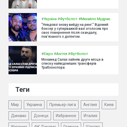
#
Україна
#
Футболіст
#
Михайло Мудрик
"Невдовзі знову вийду на ринг." Відомий
боксер у суперважкій вазі оголосив про
своє повернення після скандалу,
пов'язаного з допінгом.
#
Євро
#
Англія
#
Футболіст
Мохамед Салах зайняв друге місце в
списку найвідоміших трансферів
Трабзонспора.
Теги
Мир
Украина
Премьер-лига
Англия
Киев
Динамо
Донецк
Избранное
Италия
Испания
ФК Динамо
Главное
Шахтер