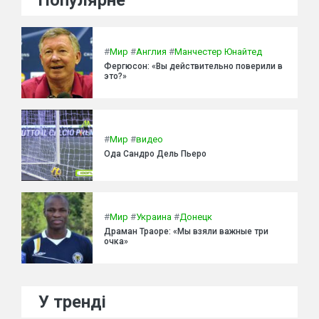
Популярне
#
Мир
#
Англия
#
Манчестер Юнайтед
Фергюсон: «Вы действительно поверили в
это?»
#
Мир
#
видео
Ода Сандро Дель Пьеро
#
Мир
#
Украина
#
Донецк
Драман Траоре: «Мы взяли важные три
очка»
У тренді