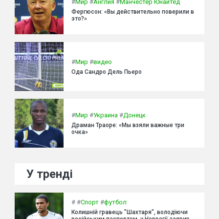
#
Мир
#
Англия
#
Манчестер Юнайтед
Фергюсон: «Вы действительно поверили в
это?»
#
Мир
#
видео
Ода Сандро Дель Пьеро
#
Мир
#
Украина
#
Донецк
Драман Траоре: «Мы взяли важные три
очка»
У тренді
#
#
Спорт
#
футбол
Колишній гравець "Шахтаря", володіючи