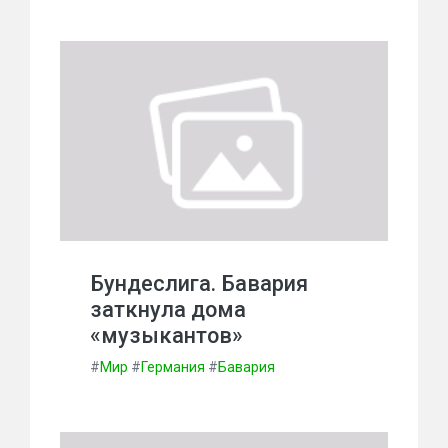
Бундеслига. Бавария
заткнула дома
«музыкантов»
#
Мир
#
Германия
#
Бавария