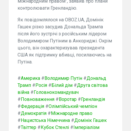
міжнародним правом", заявив про плани
контролювати Гренландію.
Як повідомлялося на OBOZ.UA, Домінік
Гашек різко засудив Дональда Трампа
після його зустрічі з російським лідером
Володимиром Путіним в Анкориджі. Окрім
цього, він охарактеризував президента
США як підтримку вбивці, посилаючись на
Путіна.
#
Америка
#
Володимир Путін
#
Дональд
Трамп
#
Росія
#
Білий дім
#
Друга світова
війна
#
Головнокомандувач
#
Повноваження
#
Воротар
#
Гренландія
#
Федерація
#
Олімпійський чемпіон
#
Демократія
#
Міжнародне право
#
Нацистська Німеччина
#
Домінік Гашек
#
Твіттер
#
Кубок Стенлі
#
Імперіалізм