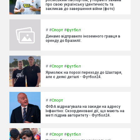
російським паспортом, у Норвегії заявив
про свою українську ідентичність та
закликав до завершення війни (фото)
#
#
Спорт
#
футбол
Динамо відправило іноземного гравця в
оренду до Бразилії.
#
#
Спорт
#
футбол
Ярмолюк на порозі переходу до Шахтаря,
але є деякі деталі - Футбол24.
#
#
Спорт
ФІФА відреагувала на закиди на адресу
Інфантіно: Скоординовані дії, що мають на
меті підрив авторитету - Футбол24.
#
#
Спорт
#
футбол