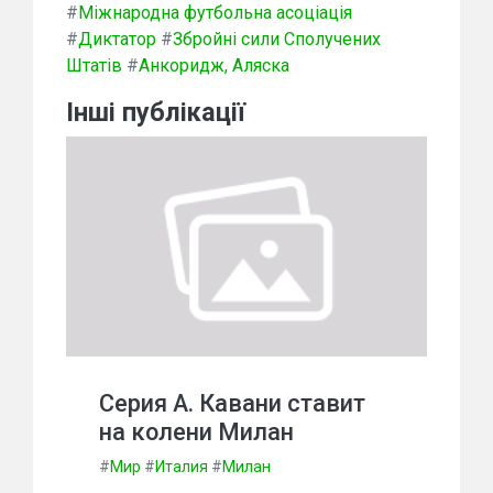
#
Міжнародна футбольна асоціація
#
Диктатор
#
Збройні сили Сполучених
Штатів
#
Анкоридж, Аляска
Інші публікації
Серия А. Кавани ставит
на колени Милан
#
Мир
#
Италия
#
Милан