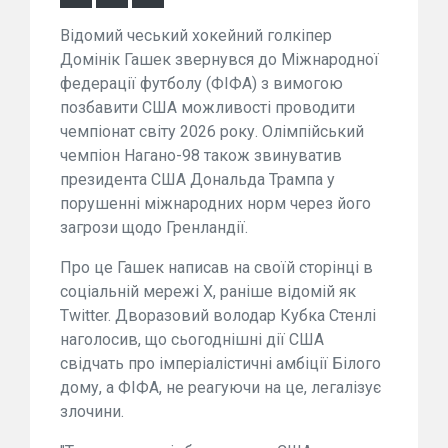
Відомий чеський хокейний голкіпер
Домінік Гашек звернувся до Міжнародної
федерації футболу (ФІФА) з вимогою
позбавити США можливості проводити
чемпіонат світу 2026 року. Олімпійський
чемпіон Нагано-98 також звинуватив
президента США Дональда Трампа у
порушенні міжнародних норм через його
загрози щодо Гренландії.
Про це Гашек написав на своїй сторінці в
соціальній мережі Х, раніше відомій як
Twitter. Дворазовий володар Кубка Стенлі
наголосив, що сьогоднішні дії США
свідчать про імперіалістичні амбіції Білого
дому, а ФІФА, не реагуючи на це, легалізує
злочини.