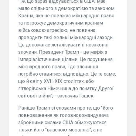
"Те, що зараз відбувається в США, має
мало спільного з демократією та законом.
Країна, яка не поважає міжнародне право
та погрожує демократичним країнам
військовою агресією, не повинна
проводити такі великі міжнародні заходи.
Це допомагає легалізувати її незаконні
злочини. Президент Трамп - це мафія з
імперіалістичними цілями. Це порушення
міжнародного права, і до злочинця
потрібно ставитися відповідно. Це те саме,
що й світ у XVII-XIX століттях, або
гітлерівська Німеччина до початку Другої
світової війни", - зазначив Гашек.
Раніше Трамп зі словами про те, що "його
повноваження як головнокомандувача
збройними силами США обмежуються
тільки його "власною мораллю", а не