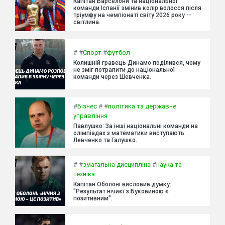
Капітан Барселони та національної
команди Іспанії змінив колір волосся після
тріумфу на чемпіонаті світу 2026 року --
світлина.
#
#
Спорт
#
футбол
Колишній гравець Динамо поділився, чому
не зміг потрапити до національної
команди через Шевченка.
#
Бізнес
#
#
політика та державне
управління
Павлушко: За інші національні команди на
олімпіадах з математики виступають
Левченко та Галушко.
#
#
змагальна дисципліна
#
наука та
техніка
Капітан Оболоні висловив думку:
"Результат нічиєї з Буковиною є
позитивним".