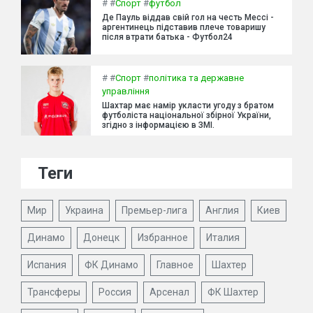
#
#
Спорт
#
футбол
Де Пауль віддав свій гол на честь Мессі -
аргентинець підставив плече товаришу
після втрати батька - Футбол24
#
#
Спорт
#
політика та державне
управління
Шахтар має намір укласти угоду з братом
футболіста національної збірної України,
згідно з інформацією в ЗМІ.
Теги
Мир
Украина
Премьер-лига
Англия
Киев
Динамо
Донецк
Избранное
Италия
Испания
ФК Динамо
Главное
Шахтер
Трансферы
Россия
Арсенал
ФК Шахтер