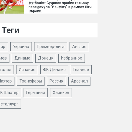
футболіст Судаков зробив гольову
передачу за "Бенфіку" в рамках Ліги
Європи.
Теги
ир
Украина
Премьер-лига
Англия
иев
Динамо
Донецк
Избранное
талия
Испания
ФК Динамо
Главное
ахтер
Трансферы
Россия
Арсенал
К Шахтер
Германия
Харьков
еталлург