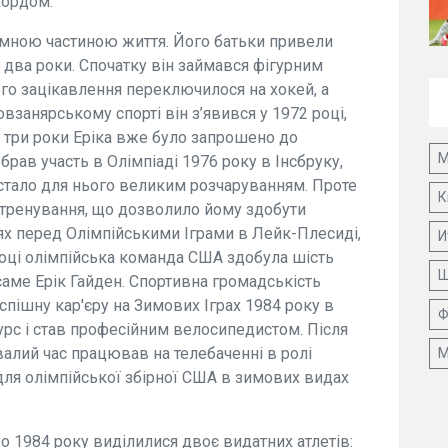
кордом.
д’ємною частиною життя. Його батьки привели
 два роки. Спочатку він займався фігурним
ого зацікавлення переключилося на хокей, а
взанярському спорті він з’явився у 1972 році,
 три роки Еріка вже було запрошено до
М
брав участь в Олімпіаді 1976 року в Інсбруку,
що стало для нього великим розчаруванням. Проте
К
 тренування, що дозволило йому здобути
х перед Олімпійськими Іграми в Лейк-Плесиді,
И
році олімпійська команда США здобула шість
Ш
саме Ерік Гайден. Спортивна громадськість
спішну кар'єру на Зимових Іграх 1984 року в
Ф
урс і став професійним велосипедистом. Після
валий час працював на телебаченні в ролі
М
 для олімпійської збірної США в зимових видах
о 1984 року виділилися двоє видатних атлетів: