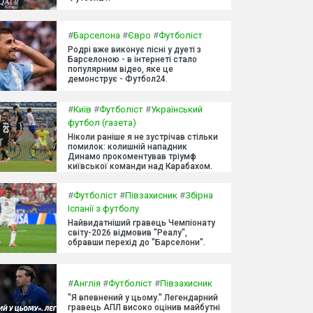
#
Барселона
#
Євро
#
Футболіст
Родрі вже виконує пісні у дуеті з
Барселоною - в інтернеті стало
популярним відео, яке це
демонструє - Футбол24.
#
Київ
#
Футболіст
#
Український
футбол (газета)
Ніколи раніше я не зустрічав стільки
помилок: колишній нападник
Динамо прокоментував тріумф
київської команди над Карабахом.
#
Футболіст
#
Півзахисник
#
Збірна
Іспанії з футболу
Найвидатніший гравець Чемпіонату
світу-2026 відмовив "Реалу",
обравши перехід до "Барселони".
#
Англія
#
Футболіст
#
Півзахисник
"Я впевнений у цьому." Легендарний
гравець АПЛ високо оцінив майбутні