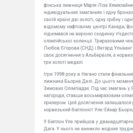
фінська лижниця Марія-Ліза Хямялайнен
індивідуальних змаганнях і одну бронзо
своїй країні дві золоті, одну срібну і од
відомому нафтовому центрі Канади, фін
піднімався на верхню сходинку п'єдеста
олімпійської колекції. Триразовими че
Любов Єгорова (СНД) і Вегард Ульванг 
своє досягнення з Альбервіля, а норв
три золоті медалі.
Ігри 1998 року в Нагано стали фінальн
лижника Бьорна Делі. До цього моменту
Зимових Олімпіадах. Під час змагань у Я
нагороди, ставши восьмиразовим олім
призером. Цей досягнення залишалося 
норвезький біатлоніст Уле-Ейнар Бьорн
У біатлон Уле прийшов у дванадцятиріч
Дага. У нього не виникло жодних трудн