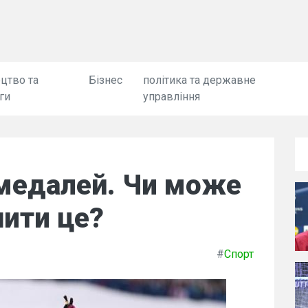
цтво та
Бізнес
політика та державне
ги
управління
 медалей. Чи може
шити це?
#
Спорт