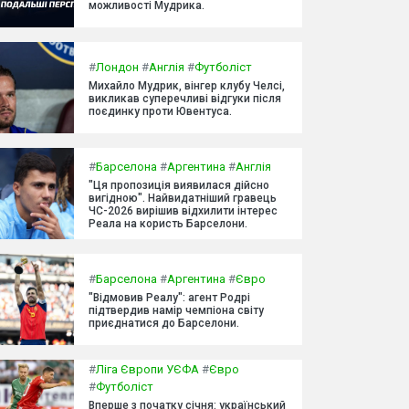
можливості Мудрика.
#
Лондон
#
Англія
#
Футболіст
Михайло Мудрик, вінгер клубу Челсі,
викликав суперечливі відгуки після
поєдинку проти Ювентуса.
#
Барселона
#
Аргентина
#
Англія
"Ця пропозиція виявилася дійсно
вигідною". Найвидатніший гравець
ЧС-2026 вирішив відхилити інтерес
Реала на користь Барселони.
#
Барселона
#
Аргентина
#
Євро
"Відмовив Реалу": агент Родрі
підтвердив намір чемпіона світу
приєднатися до Барселони.
#
Ліга Європи УЄФА
#
Євро
#
Футболіст
Вперше з початку січня: український