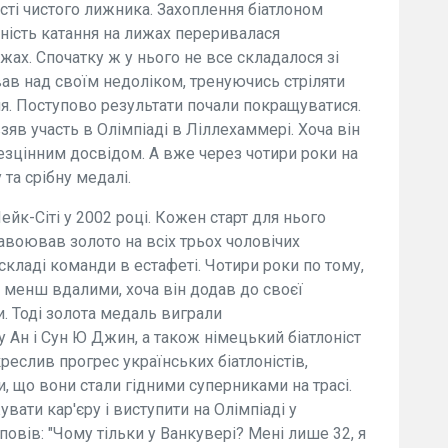
ості чистого лижника. Захоплення біатлоном
ність катання на лижах переривалася
ах. Спочатку ж у нього не все складалося зі
ав над своїм недоліком, тренуючись стріляти
дня. Поступово результати почали покращуватися.
взяв участь в Олімпіаді в Ліллехаммері. Хоча він
езцінним досвідом. А вже через чотири роки на
та срібну медалі.
ейк-Сіті у 2002 році. Кожен старт для нього
воював золото на всіх трьох чоловічих
складі команди в естафеті. Чотири роки по тому,
ли менш вдалими, хоча він додав до своєї
и. Тоді золота медаль виграли
 Ан і Сун Ю Джин, а також німецький біатлоніст
креслив прогрес українських біатлоністів,
, що вони стали гідними суперниками на трасі.
вати кар'єру і виступити на Олімпіаді у
повів: "Чому тільки у Ванкувері? Мені лише 32, я