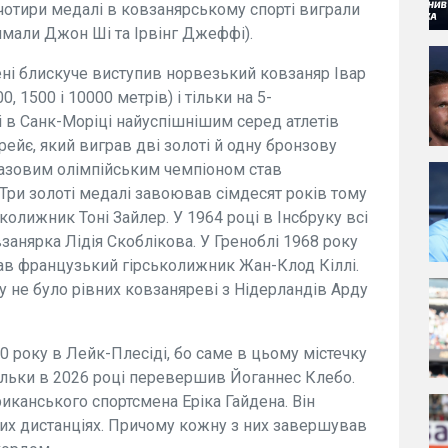
і чотири медалі в ковзанярському спорті виграли
имали Джон Ші та Ірвінг Джеффі).
ені блискуче виступив норвезький ковзаняр Івар
0, 1500 і 10000 метрів) і тільки на 5-
і в Санк-Моріці найуспішнішим серед атлетів
ейє, який виграв дві золоті й одну бронзову
разовим олімпійським чемпіоном став
Три золоті медалі завоював сімдесят років тому
колижник Тоні Зайлер. У 1964 році в Інсбруку всі
занярка Лідія Скоблікова. У Греноблі 1968 року
в французький гірськолижник Жан-Клод Кіллі.
у не було рівних ковзаняреві з Нідерландів Арду
80 року в Лейк-Плесіді, бо саме в цьому містечку
тільки в 2026 році перевершив Йоганнес Клебо.
иканського спортсмена Еріка Гайдена. Він
их дистанціях. Причому кожну з них завершував