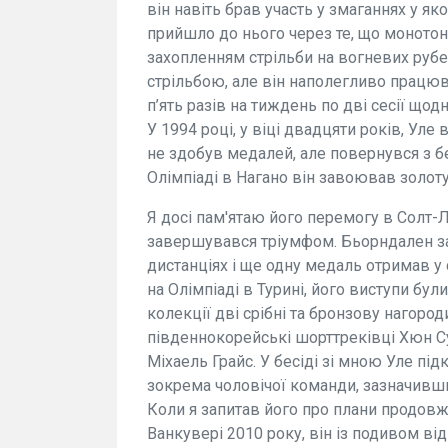
він навіть брав участь у змаганнях у як
прийшло до нього через те, що монотон
захопленням стрільби на вогневих рубеж
стрільбою, але він наполегливо працюв
п’ять разів на тиждень по дві сесії що
У 1994 році, у віці двадцяти років, Уле 
не здобув медалей, але повернувся з б
Олімпіаді в Нагано він завоював золоту 
Я досі пам'ятаю його перемогу в Солт-Л
завершувався тріумфом. Бьорндален за
дистанціях і ще одну медаль отримав у 
на Олімпіаді в Турині, його виступи бу
колекції дві срібні та бронзову нагород
південнокорейські шорттреківці Хюн Су
Міхаель Грайс. У бесіді зі мною Уле під
зокрема чоловічої команди, зазначивши
Коли я запитав його про плани продовжу
Ванкувері 2010 року, він із подивом від