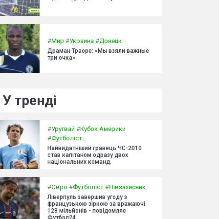
#
Мир
#
Украина
#
Донецк
Драман Траоре: «Мы взяли важные
три очка»
У тренді
#
Уругвай
#
Кубок Америки
#
Футболіст
Найвидатніший гравець ЧС-2010
став капітаном одразу двох
національних команд.
#
Євро
#
Футболіст
#
Півзахисник
Ліверпуль завершив угоду з
французькою зіркою за вражаючі
128 мільйонів - повідомляє
Футбол24.