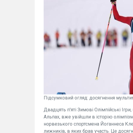
Підсумковий огляд: досягнення мультим
Двадцять п'яті Зимові Олімпійські Ігр
Альпах, вже увійшли в історію олімпізм
норвезького спортсмена Йоганнеса Клеб
лижників, в яких брав участь. Це досяг