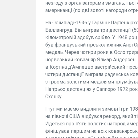
незгоду з організаторами змагань, і вс
американці (по дві золоті нагороди отр
На Олімпіаді-1936 у Гарміш-Партенкірх
Баллангруд. Він виграв три дистанції (50
кілометровій здобув срібло. У 1948 роц
був французький гірськолижник Анрі Ор
медаль. Через чотири роки в Осло три
норвезький ковзаняр Ялмар Андерсен. 
в Кортіна д'Ампеццо австрійський гірсь
чотири дистанції виграла радянська ков
з трьома золотими медалями тріумфува
На трьох дистанціях у Саппоро 1972 рок
Схенку.
І тут ми маємо виділити зимові Ігри 19
на півночі США відбувся рекорд, який 
Йдеться про п'ять золотих нагород амер
фінішував першим на всіх ковзанярськ