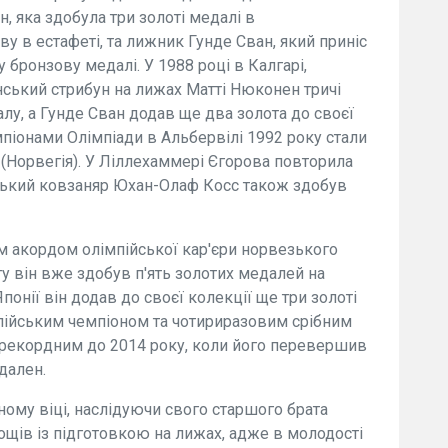
, яка здобула три золоті медалі в
ву в естафеті, та лижник Гунде Сван, який приніс
ну бронзову медалі. У 1988 році в Калгарі,
ський стрибун на лижах Матті Нюконен тричі
лу, а Гунде Сван додав ще два золота до своєї
мпіонами Олімпіади в Альбервілі 1992 року стали
(Норвегія). У Ліллехаммері Єгорова повторила
езький ковзаняр Юхан-Олаф Косс також здобув
им акордом олімпійської кар'єри норвезького
 він вже здобув п'ять золотих медалей на
понії він додав до своєї колекції ще три золоті
пійським чемпіоном та чотириразовим срібним
рекордним до 2014 року, коли його перевершив
дален.
ному віці, наслідуючи свого старшого брата
ощів із підготовкою на лижах, адже в молодості