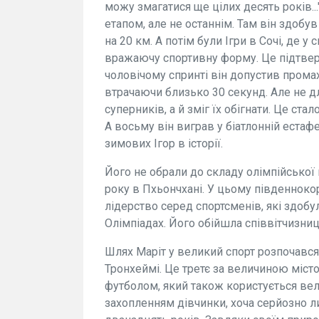
можу змагатися ще цілих десять років..
етапом, але не останнім. Там він здобув 
на 20 км. А потім були Ігри в Сочі, де 
вражаючу спортивну форму. Це підтверд
чоловічому спринті він допустив прома
втрачаючи близько 30 секунд. Але не дл
суперників, а й зміг їх обігнати. Це с
А восьму він виграв у біатлонній еста
зимових Ігор в історії.
Його не обрали до складу олімпійської 
року в Пхьончхані. У цьому південнок
лідерство серед спортсменів, які здобу
Олімпіадах. Його обійшла співвітчизниц
Шлях Маріт у великий спорт розпочався,
Тронхеймі. Це третє за величиною місто
футболом, який також користується ве
захопленням дівчинки, хоча серйозно 