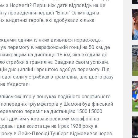
м з Норвегії? Перш ніж дати відповідь на це
нту проведення першої "Білої" Олімпіади в
їх видатних героїв, які здобували кілька
жцями, одним із яких виявився норвежець-
був перемогу в марафонській гонці на 50 км, де
 найкращим на дистанції 18 км, яка входила до
о стрибки з трампліна. Завдяки своїм успіхам,
цій дисципліні і зрештою здобув перемогу. Під
свої сили у стрибках з трампліна, але цього разу
на п'єдесталі.
пійських ігор у пошуках подібного спортивного
з попередніх тріумфаторів у Шамоні був фінський
перевагою переміг на дистанціях 1500 і 5000
тві і другим у ковзанярському марафоні на
одав і два золота ще на Іграх 1928 року в
32 року в Лейк-Плесіді Тунберг відмовився через