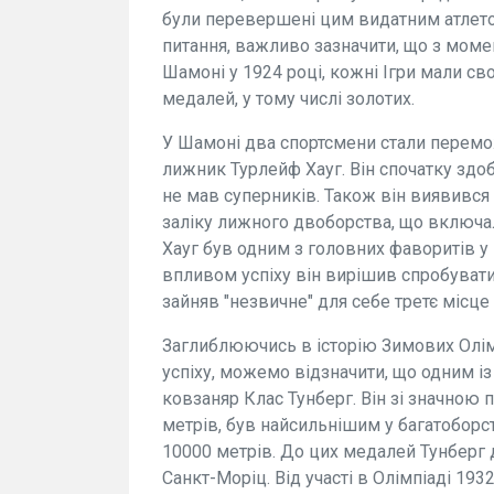
були перевершені цим видатним атлето
питання, важливо зазначити, що з моме
Шамоні у 1924 році, кожні Ігри мали сво
медалей, у тому числі золотих.
У Шамоні два спортсмени стали перемо
лижник Турлейф Хауг. Він спочатку здо
не мав суперників. Також він виявився
заліку лижного двоборства, що включал
Хауг був одним з головних фаворитів у 
впливом успіху він вирішив спробувати 
зайняв "незвичне" для себе третє місце 
Заглиблюючись в історію Зимових Олім
успіху, можемо відзначити, що одним і
ковзаняр Клас Тунберг. Він зі значною 
метрів, був найсильнішим у багатоборс
10000 метрів. До цих медалей Тунберг д
Санкт-Моріц. Від участі в Олімпіаді 19