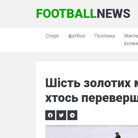
FOOTBALL
NEWS
Спорт
футбол
Політика
Мисте
розва
Шість золотих
хтось перевер