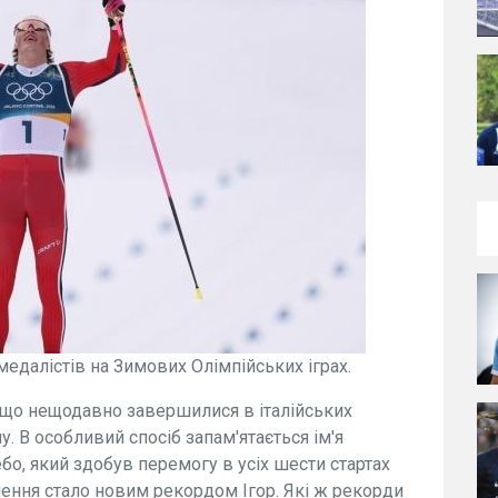
едалістів на Зимових Олімпійських іграх.
и, що нещодавно завершилися в італійських
у. В особливий спосіб запам'ятається ім'я
о, який здобув перемогу в усіх шести стартах
нення стало новим рекордом Ігор. Які ж рекорди