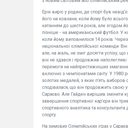
з новим світовим або олімпійським ре
Ерік виріс у родині, де спорт був неві
його на ковзани, коли йому було всього
катанням до шести років, але згодом й
пізніше - на американський футбол. У ко
коли йому виповнилося 14 років. Через
національної олімпійської команди. Він 
але, на жаль, не зміг досягти успіху, 
він не здався і продовжив наполегливі
перемоги на найпрестижніших змагання
включно з чемпіонатами світу. У 1980 
золотих медалей, з яких п’ять виборов 
сподівалася, що він продовжить свою у
Сараєво. Але Гайден вирішив змінити к
завершення спортивної кар’єри він три
спортивного аналітика та консультанта
спорту.
На зимових Олімпійських іграх у Сараєв