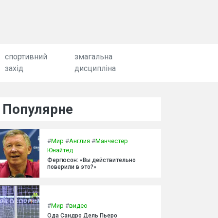
спортивний
змагальна
захід
дисципліна
Популярне
#
Мир
#
Англия
#
Манчестер
Юнайтед
Фергюсон: «Вы действительно
поверили в это?»
#
Мир
#
видео
Ода Сандро Дель Пьеро