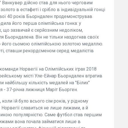
." Ванкувер дійсно став для нього черговим
золото в естафеті і срібло в індивідуальній гонці
у свої 40 років Бьорндален продемонстрував
ила його перша олімпійська гонка: у
х, що зазвичай є серйозним недоліком,
я Бьорндалена. Він не тільки наздогнав своїх
тало його сьомою олімпійською золотою медаллю.
феті, ставши рекордсменом серед медалістів
команди Норвегії на Олімпійських іграх 2018
орейському місті Уле-Ейнар Бьорндален втратив
ли найбільшу кількість медалей на "Білих"
я - 37-річна лижниця Маріт Бьорген.
 коли їй було всього сім років, у рідному
 Норвегії славиться не лише лижами, а й
ликою популярністю. Саме футбол став першим
лижами вона почала займатися лише в