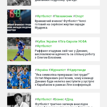
#
Футболіст
#
Півзахисник
#
Спорт
Вражаючий вчинок! Футболіст Челсі
готовий на серйозні жертви заради
Мудрика.
#
Кубок України
#
Ліга Європи УЄФА
#
Футболіст
Раффаел згадував свій час у Динамо,
висловлюючи вдячність за спільну роботу
з Олегом Блохіним.
#
Україна
#
Журналіст
#
Нідерланди
"Яка символіка прикрашає їхні груди?"
Остап Маркевич роз'яснив, чому команді
Динамо буде нелегко виступити у зустрічі
з Карабахом в рамках Ліги конференцій.
#
Футболіст
#
Бізнес
#
Дощ
Футболіст трагічно загинув внаслідок