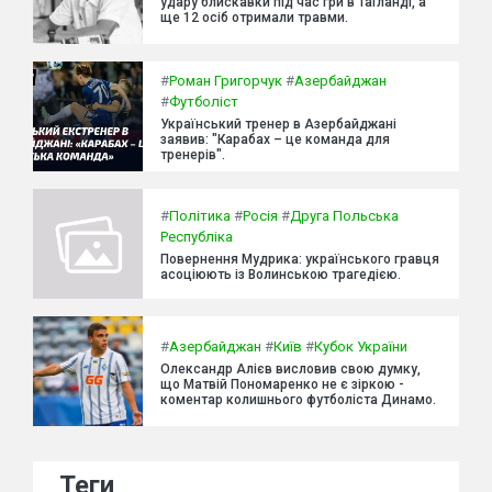
удару блискавки під час гри в Таїланді, а
ще 12 осіб отримали травми.
#
Роман Григорчук
#
Азербайджан
#
Футболіст
Український тренер в Азербайджані
заявив: "Карабах – це команда для
тренерів".
#
Політика
#
Росія
#
Друга Польська
Республіка
Повернення Мудрика: українського гравця
асоціюють із Волинською трагедією.
#
Азербайджан
#
Київ
#
Кубок України
Олександр Алієв висловив свою думку,
що Матвій Пономаренко не є зіркою -
коментар колишнього футболіста Динамо.
Теги