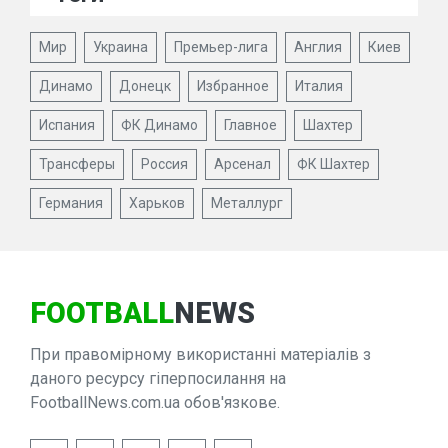
Мир
Украина
Премьер-лига
Англия
Киев
Динамо
Донецк
Избранное
Италия
Испания
ФК Динамо
Главное
Шахтер
Трансферы
Россия
Арсенал
ФК Шахтер
Германия
Харьков
Металлург
FOOTBALL
NEWS
При правомірному використанні матеріалів з
даного ресурсу гіперпосилання на
FootballNews.com.ua обов'язкове.