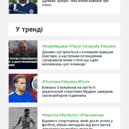
Драман Траоре: «Мы взяли важные три
очка»
У тренді
#
Азербайджан
#
Тарас Качараба
#
Україна
Динамо зустрінеться з колишнім гравцем
Шахтаря, а наступним потенційним
суперником може стати ще один
вихованець цієї команди.
#
Політика
#
Україна
#
Росія
Близько 3 мільйонів на зап'ясті:
український спортсмен Мудрик здивував
своїм вибором годинника.
#
Європа
#
Футболіст
#
Півзахисник
Відомого спортсмена, який досяг успіху у
футболі, вбили неподалік від його житла:
дивовижні подробиці трагедії.