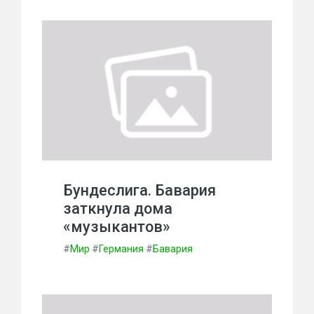
Бундеслига. Бавария
заткнула дома
«музыкантов»
#
Мир
#
Германия
#
Бавария