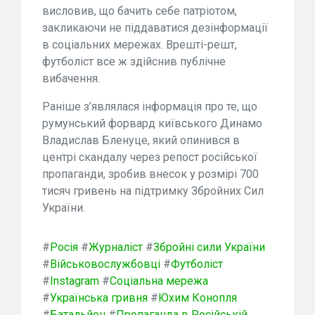
висловив, що бачить себе патріотом,
закликаючи не піддаватися дезінформації
в соціальних мережах. Врешті-решт,
футболіст все ж здійснив публічне
вибачення.
Раніше з’являлася інформація про те, що
румунський форвард київського Динамо
Владислав Бленуце, який опинився в
центрі скандалу через репост російської
пропаганди, зробив внесок у розмірі 700
тисяч гривень на підтримку Збройних Сил
України.
#
Росія
#
Журналіст
#
Збройні сили України
#
Військовослужбовці
#
Футболіст
#
Instagram
#
Соціальна мережа
#
Українська гривня
#
Юхим Конопля
#
Батальйон
#
Пропаганда в Російській