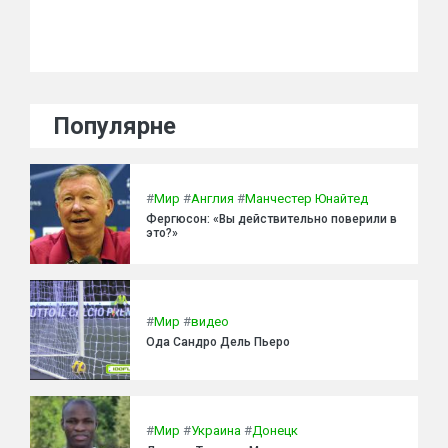
Популярне
#
Мир
#
Англия
#
Манчестер Юнайтед
Фергюсон: «Вы действительно поверили в
это?»
#
Мир
#
видео
Ода Сандро Дель Пьеро
#
Мир
#
Украина
#
Донецк