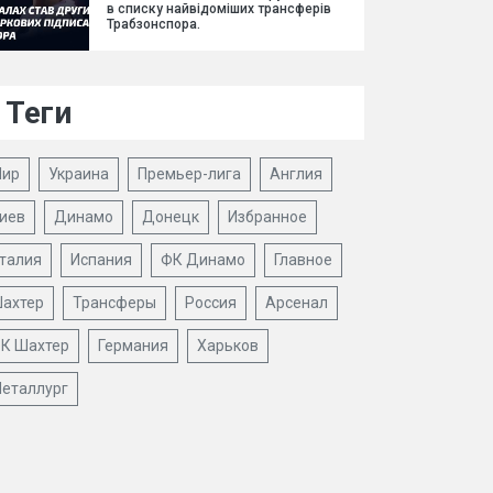
в списку найвідоміших трансферів
Трабзонспора.
Теги
ир
Украина
Премьер-лига
Англия
иев
Динамо
Донецк
Избранное
талия
Испания
ФК Динамо
Главное
ахтер
Трансферы
Россия
Арсенал
К Шахтер
Германия
Харьков
еталлург