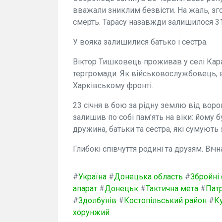
вважали зниклим безвісти. На жаль, зг
смерть. Тарасу назавжди залишилося 31.
У вояка залишилися батько і сестра.
Віктор Тишковець проживав у селі Кара
тергромади. Як військовослужбовець, ві
Харківському фронті.
23 січня в бою за рідну землю від вор
залишив по собі пам'ять на віки: йому 
дружина, батьки та сестра, які сумують 
Глибокі співчуття родині та друзям. Вічн
#
Україна
#
Донецька область
#
Збройні 
апарат
#
Донецьк
#
Тактична мета
#
Пат
#
Здолбунів
#
Костопільський район
#
К
хорунжий