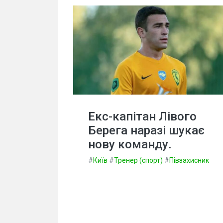
Екс-капітан Лівого
Берега наразі шукає
нову команду.
#
Київ
#
Тренер (спорт)
#
Півзахисник