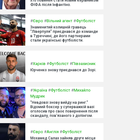
хто повинен стати новим керівником
ФІФА після Інфантіно.
#
Євро
#
Вільний агент
#
Футболіст
Знаменитий колишній гравець
"Ліверпуля" приєднався до команди
в Туреччині, де його партнерами
стали українські футболісти.
#
Харків
#
Футболіст
#
Півзахисник
Юрченко знову приєднався до Зорі.
#
Україна
#
Футболіст
#
Михайло
Мудрик
"Невдовзі знову вийду на ринг."
Відомий боксер у суперважкій вазі
оголосив про своє повернення після
скандалу, пов'язаного з допінгом.
#
Євро
#
Англія
#
Футболіст
Мохамед Салах зайняв друге місце