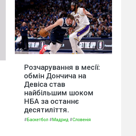
Розчарування в месії:
обмін Дончича на
Девіса став
найбільшим шоком
НБА за останнє
десятиліття.
#
Баскетбол
#
Мадрид
#
Словенія