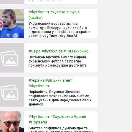
#
Футболіст
#
Дніпро
#
Грузія
(країна)
Український воротар змінив
команду в Білорусі, оскільки його
підозрювали у спробі втечі з країни
через річку Тису - Футбол24.
#
Євро
#
Футболіст
#
Півзахисник
Циганков висунув вимогу Жироні.
Український футболіст прагне
покинути команду вже цього літа.
#
Україна
#
Вільний агент
#
Футболіст
Чарівність. Дружина Зінченка
поділилася яскравими моментами
святкування днів народження своїх
донечок.
#
Футболіст
#
Саудівська Аравія
#
Норвегія
Блаттер поділився думкою про те,