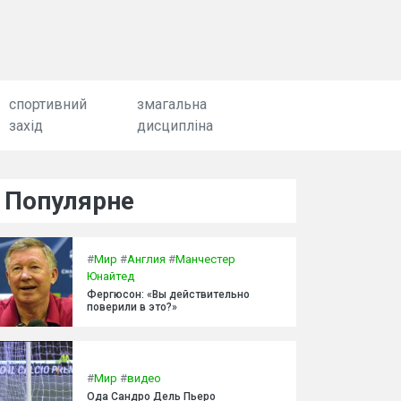
спортивний
змагальна
захід
дисципліна
Популярне
#
Мир
#
Англия
#
Манчестер
Юнайтед
Фергюсон: «Вы действительно
поверили в это?»
#
Мир
#
видео
Ода Сандро Дель Пьеро