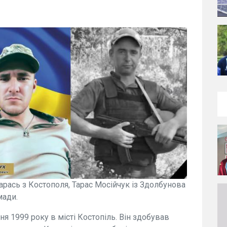
арась з Костополя, Тарас Мосійчук із Здолбунова
мади.
ня 1999 року в місті Костопіль. Він здобував