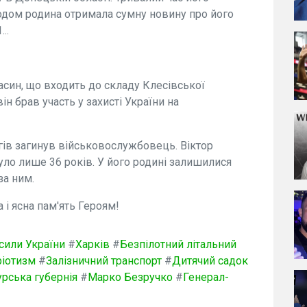
одом родина отримала сумну новину про його
..
син, що входить до складу Клесівської
н брав участь у захисті України на
огів загинув військовослужбовець. Віктор
було лише 36 років. У його родині залишилися
за ним.
а і ясна пам'ять Героям!
сили України
#
Харків
#
Безпілотний літальний
ріотизм
#
Залізничний транспорт
#
Дитячий садок
урська губернія
#
Марко Безручко
#
Генерал-