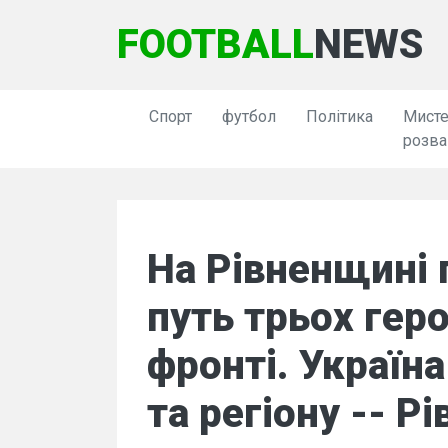
FOOTBALL
NEWS
Спорт
футбол
Політика
Мисте
розва
На Рівненщині 
путь трьох геро
фронті. Україна
та регіону -- Рі