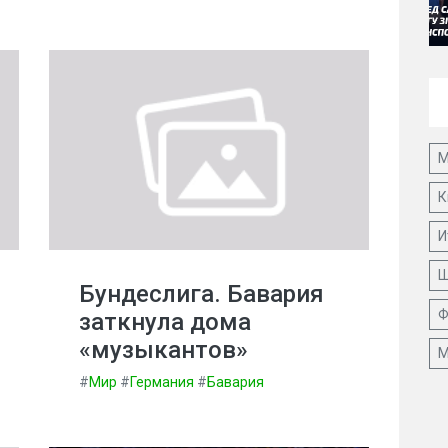
М
К
И
Ш
Бундеслига. Бавария
Ф
заткнула дома
«музыкантов»
М
#
Мир
#
Германия
#
Бавария