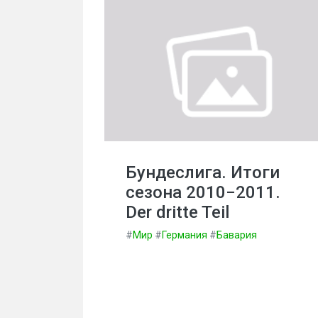
Бундеслига. Итоги
сезона 2010−2011.
Der dritte Teil
#
Мир
#
Германия
#
Бавария