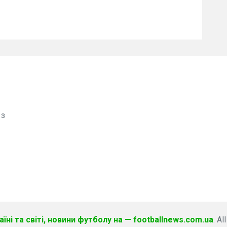
 з
їні та світі, новини футболу на — footballnews.com.ua
. Al