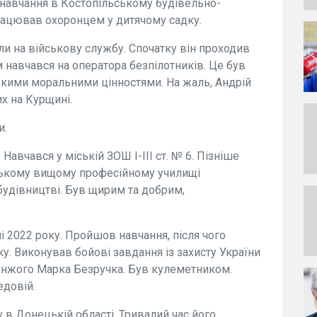
 навчання в Костопільському будівельно-
працював охоронцем у дитячому садку.
ли на військову службу. Спочатку він проходив
м навчався на оператора безпілотників. Це був
сокими моральними цінностями. На жаль, Андрій
их на Курщині.
и.
Навчався у міській ЗОШ І-ІІІ ст. № 6. Пізніше
ському вищому професійному училищі
будівництві. Був щирим та добрим,
і 2022 року. Пройшов навчання, після чого
. Виконував бойові завдання із захисту України
рунжого Марка Безручка. Був кулеметником.
едовій.
 в Донецькій області. Тривалий час його