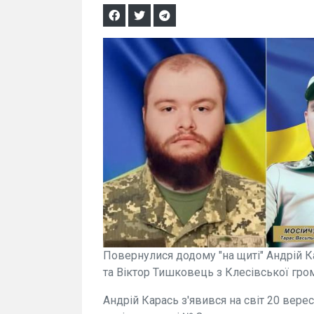
Повернулися додому "на щиті" Андрій К
та Віктор Тишковець з Клесівської гро
Андрій Карась з'явився на світ 20 верес