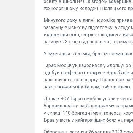
освіту в школі № 8, а згодом завершив
технологічному коледжі. Після цього 
Минулого року в липні чоловіка призва
загальну військову підготовку, а згодо
відважний воїн, патріот і людина з ви
загинув 23 січня від поранень, отриман
У захисника є батьки, брат та племінник
Тарас Мосійчук народився у Здолбунові. 
здобув професію столяра в Здолбунів
залізничного транспорту. Працював на 
захоплювався футболом, риболовлею.
До лав ЗСУ Тараса мобілізували у червн
боронив країну на Донецькому напрямку
у складі 110 бригади імені генерал-хо
Брав участь у найгарячіших боях на пер
Оборонець загинув 26 червня 2023 року