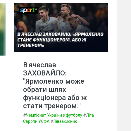
В'ячеслав
ЗАХОВАЙЛО:
"Ярмоленко може
обрати шлях
функціонера або ж
стати тренером."
#
Чемпіонат України з футболу
#
Ліга
Європи УЄФА
#
Півзахисник