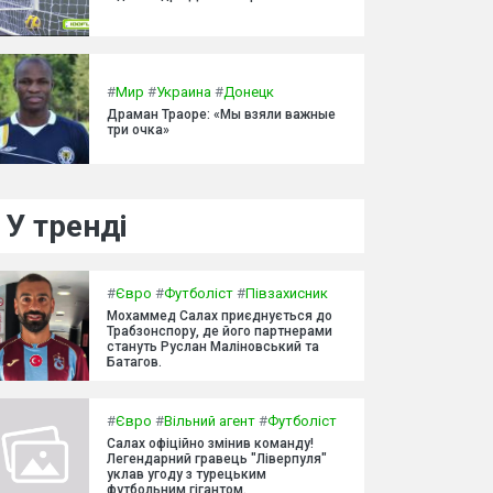
#
Мир
#
Украина
#
Донецк
Драман Траоре: «Мы взяли важные
три очка»
У тренді
#
Євро
#
Футболіст
#
Півзахисник
Мохаммед Салах приєднується до
Трабзонспору, де його партнерами
стануть Руслан Маліновський та
Батагов.
#
Євро
#
Вільний агент
#
Футболіст
Салах офіційно змінив команду!
Легендарний гравець "Ліверпуля"
уклав угоду з турецьким
футбольним гігантом.