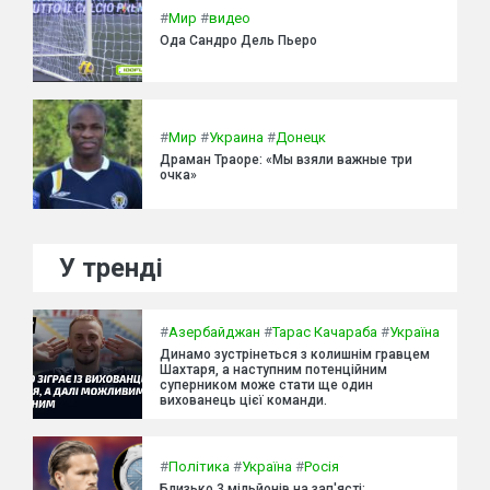
#
Мир
#
видео
Ода Сандро Дель Пьеро
#
Мир
#
Украина
#
Донецк
Драман Траоре: «Мы взяли важные три
очка»
У тренді
#
Азербайджан
#
Тарас Качараба
#
Україна
Динамо зустрінеться з колишнім гравцем
Шахтаря, а наступним потенційним
суперником може стати ще один
вихованець цієї команди.
#
Політика
#
Україна
#
Росія
Близько 3 мільйонів на зап'ясті: