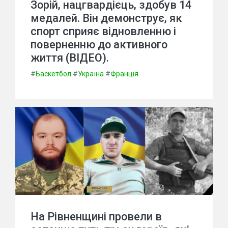
Зорій, нацгвардієць, здобув 14
медалей. Він демонструє, як
спорт сприяє відновленню і
поверненню до активного
життя (ВІДЕО).
#
Баскетбол
#
Україна
#
Франція
На Рівненщині провели в