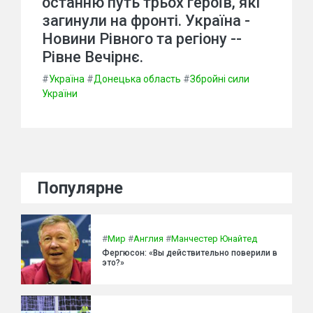
останню путь трьох героїв, які
загинули на фронті. Україна -
Новини Рівного та регіону --
Рівне Вечірнє.
#
Україна
#
Донецька область
#
Збройні сили
України
Популярне
#
Мир
#
Англия
#
Манчестер Юнайтед
Фергюсон: «Вы действительно поверили в
это?»