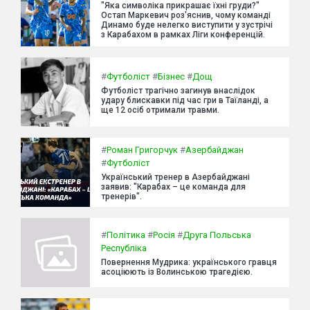
"Яка символіка прикрашає їхні груди?"
Остап Маркевич роз'яснив, чому команді
Динамо буде нелегко виступити у зустрічі
з Карабахом в рамках Ліги конференцій.
#
Футболіст
#
Бізнес
#
Дощ
Футболіст трагічно загинув внаслідок
удару блискавки під час гри в Таїланді, а
ще 12 осіб отримали травми.
#
Роман Григорчук
#
Азербайджан
#
Футболіст
Український тренер в Азербайджані
заявив: "Карабах – це команда для
тренерів".
#
Політика
#
Росія
#
Друга Польська
Республіка
Повернення Мудрика: українського гравця
асоціюють із Волинською трагедією.