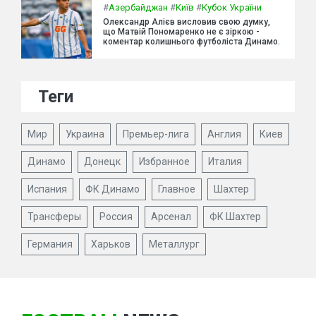
#
Азербайджан
#
Київ
#
Кубок України
Олександр Алієв висловив свою думку,
що Матвій Пономаренко не є зіркою -
коментар колишнього футболіста Динамо.
Теги
Мир
Украина
Премьер-лига
Англия
Киев
Динамо
Донецк
Избранное
Италия
Испания
ФК Динамо
Главное
Шахтер
Трансферы
Россия
Арсенал
ФК Шахтер
Германия
Харьков
Металлург