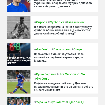
український спортсмен Мудрик здивував
своїм вибором годинника.
#
Європа
#
Футболіст
#
Півзахисник
Відомого спортсмена, який досяг успіху у
футболі, вбили неподалік від його житла:
дивовижні подробиці трагедії.
#
Футболіст
#
Півзахисник
#
Спорт
Вражаючий вчинок! Футболіст Челсі
готовий на серйозні жертви заради
Мудрика.
#
Кубок України
#
Ліга Європи УЄФА
#
Футболіст
Раффаел згадував свій час у Динамо,
висловлюючи вдячність за спільну роботу
з Олегом Блохіним.
#
Україна
#
Журналіст
#
Нідерланди