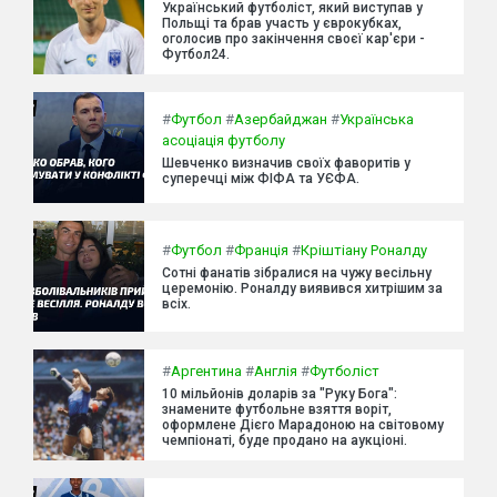
Український футболіст, який виступав у
Польщі та брав участь у єврокубках,
оголосив про закінчення своєї кар'єри -
Футбол24.
#
Футбол
#
Азербайджан
#
Українська
асоціація футболу
Шевченко визначив своїх фаворитів у
суперечці між ФІФА та УЄФА.
#
Футбол
#
Франція
#
Кріштіану Роналду
Сотні фанатів зібралися на чужу весільну
церемонію. Роналду виявився хитрішим за
всіх.
#
Аргентина
#
Англія
#
Футболіст
10 мільйонів доларів за "Руку Бога":
знамените футбольне взяття воріт,
оформлене Дієго Марадоною на світовому
чемпіонаті, буде продано на аукціоні.