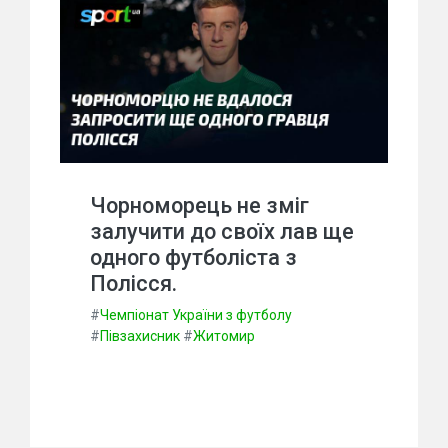
Чорноморець не зміг
залучити до своїх лав ще
одного футболіста з
Полісся.
#
Чемпіонат України з футболу
#
Півзахисник
#
Житомир