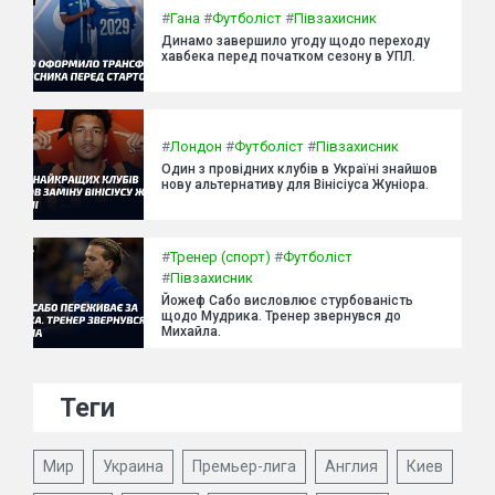
#
Гана
#
Футболіст
#
Півзахисник
Динамо завершило угоду щодо переходу
хавбека перед початком сезону в УПЛ.
#
Лондон
#
Футболіст
#
Півзахисник
Один з провідних клубів в Україні знайшов
нову альтернативу для Вінісіуса Жуніора.
#
Тренер (спорт)
#
Футболіст
#
Півзахисник
Йожеф Сабо висловлює стурбованість
щодо Мудрика. Тренер звернувся до
Михайла.
Теги
Мир
Украина
Премьер-лига
Англия
Киев