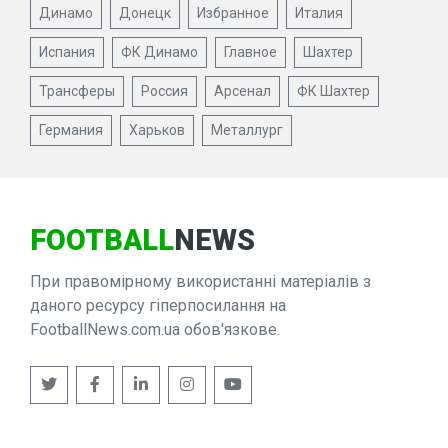
Динамо
Донецк
Избранное
Италия
Испания
ФК Динамо
Главное
Шахтер
Трансферы
Россия
Арсенал
ФК Шахтер
Германия
Харьков
Металлург
FOOTBALL
NEWS
При правомірному використанні матеріалів з
даного ресурсу гіперпосилання на
FootballNews.com.ua обов'язкове.