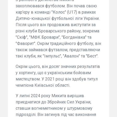
захоплювався футболом. Він почав свою
кар'єру в команді "Колос" (U17) в рамках
Дитячо-юнацької футбольної ліги України.
Після цього він продовжив виступати за
різні клуби Броварського району, зокрема
"Скіф", "МФК Бровари", "Богданівка" та
"Фаворит". Окрім традиційного футболу, він
також займався футзалом, представляючи
такі клуби, як "Імпульс", "Авалон" та "Бест".
Окрім цього, він досяг значних результатів
у хортингу, що є українським бойовим
мистецтвом. У 2021 році він здобув титул
чемпіона Київської області.
У липні 2024 року Микита вирішив
приєднатися до Збройних Сил України,
ставши вогнеметником у штурмовому
підрозділі. Він загинув під час виконання