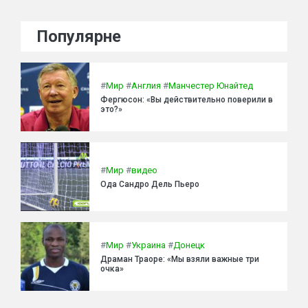
Популярне
#
Мир
#
Англия
#
Манчестер Юнайтед
Фергюсон: «Вы действительно поверили в
это?»
#
Мир
#
видео
Ода Сандро Дель Пьеро
#
Мир
#
Украина
#
Донецк
Драман Траоре: «Мы взяли важные три
очка»