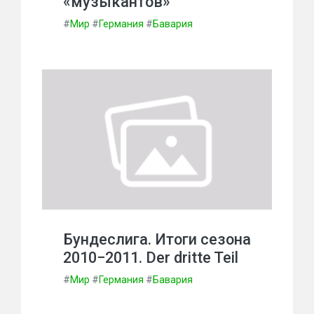
«музыкантов»
#
Мир
#
Германия
#
Бавария
Бундеслига. Итоги сезона
2010−2011. Der dritte Teil
#
Мир
#
Германия
#
Бавария