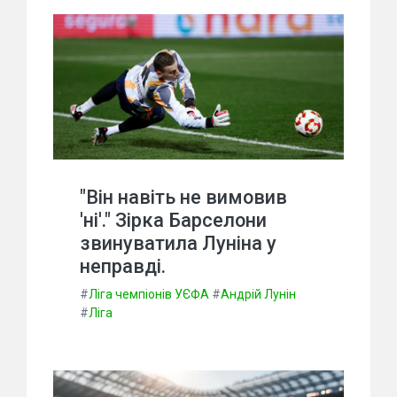
"Він навіть не вимовив
'ні'." Зірка Барселони
звинуватила Луніна у
неправді.
#
Ліга чемпіонів УЄФА
#
Андрій Лунін
#
Ліга