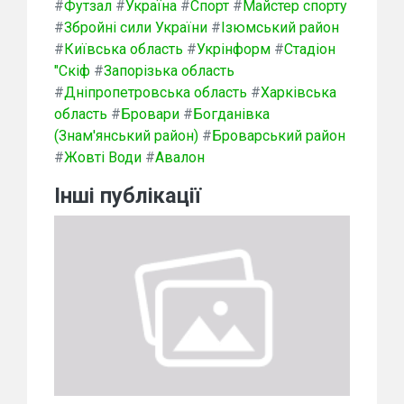
#
Футзал
#
Україна
#
Спорт
#
Майстер спорту
#
Збройні сили України
#
Ізюмський район
#
Київська область
#
Укрінформ
#
Стадіон
"Скіф
#
Запорізька область
#
Дніпропетровська область
#
Харківська
область
#
Бровари
#
Богданівка
(Знам'янський район)
#
Броварський район
#
Жовті Води
#
Авалон
Інші публікації