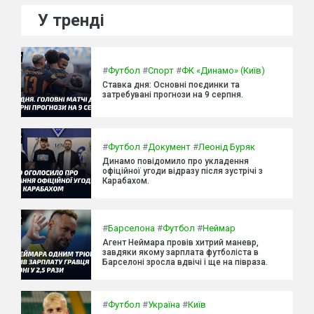
У тренді
#
Футбол
#
Спорт
#
ФК «Динамо» (Київ)
Ставка дня: Основні поєдинки та
затребувані прогнози на 9 серпня.
#
Футбол
#
Документ
#
Леонід Буряк
Динамо повідомило про укладення
офіційної угоди відразу після зустрічі з
Карабахом.
#
Барселона
#
Футбол
#
Неймар
Агент Неймара провів хитрий маневр,
завдяки якому зарплата футболіста в
Барселоні зросла вдвічі і ще на півраза.
#
Футбол
#
Україна
#
Київ