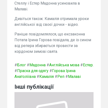
Стеллу і Естер Мадонна усиновила в
Малаві.
Дивіться також: Камалія отримала уроки
англійської від своєї дочки - відео.
Раніше повідомлялося, що ексзаконна
Потапа Ірина Горова повідала, де із сином
від репера збирається провести за
кордоном зимові свята.
#
Блог
#
Мадонна
#
Англійська мова
#
Естер.
#
Праска для одягу
#
Горова Ірина
Анатоліївна
#
Камалія
#
Реп
#
Малаві
Інші публікації