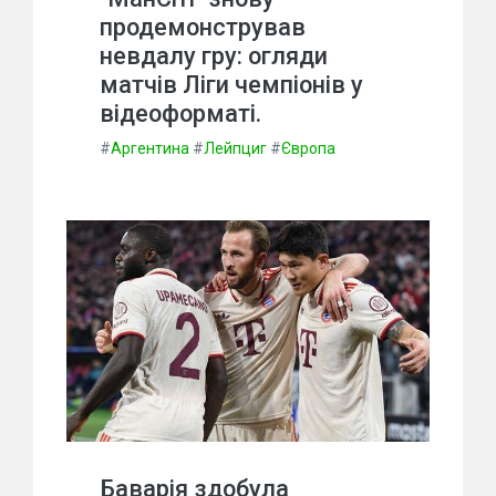
продемонстрував
невдалу гру: огляди
матчів Ліги чемпіонів у
відеоформаті.
#
Аргентина
#
Лейпциг
#
Європа
Баварія здобула