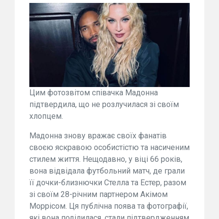
Цим фотозвітом співачка Мадонна
підтвердила, що не розлучилася зі своїм
хлопцем.
Мадонна знову вражає своїх фанатів
своєю яскравою особистістю та насиченим
стилем життя. Нещодавно, у віці 66 років,
вона відвідала футбольний матч, де грали
її дочки-близнючки Стелла та Естер, разом
зі своїм 28-річним партнером Акімом
Моррісом. Ця публічна поява та фотографії,
які вона поділилася, стали підтвердженням