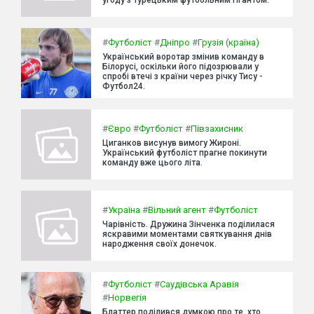
#
Футболіст
#
Дніпро
#
Грузія (країна)
Український воротар змінив команду в
Білорусі, оскільки його підозрювали у
спробі втечі з країни через річку Тису -
Футбол24.
#
Євро
#
Футболіст
#
Півзахисник
Циганков висунув вимогу Жироні.
Український футболіст прагне покинути
команду вже цього літа.
#
Україна
#
Вільний агент
#
Футболіст
Чарівність. Дружина Зінченка поділилася
яскравими моментами святкування днів
народження своїх донечок.
#
Футболіст
#
Саудівська Аравія
#
Норвегія
Блаттер поділився думкою про те, хто