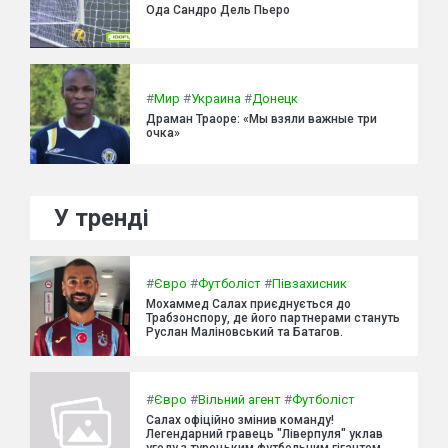
Ода Сандро Дель Пьеро
#
Мир
#
Украина
#
Донецк
Драман Траоре: «Мы взяли важные три
очка»
У тренді
#
Євро
#
Футболіст
#
Півзахисник
Мохаммед Салах приєднується до
Трабзонспору, де його партнерами стануть
Руслан Маліновський та Батагов.
#
Євро
#
Вільний агент
#
Футболіст
Салах офіційно змінив команду!
Легендарний гравець "Ліверпуля" уклав
угоду з турецьким футбольним гігантом.