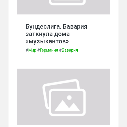
Бундеслига. Бавария
заткнула дома
«музыкантов»
#
Мир
#
Германия
#
Бавария