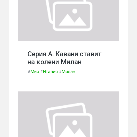
Серия А. Кавани ставит
на колени Милан
#
Мир
#
Италия
#
Милан