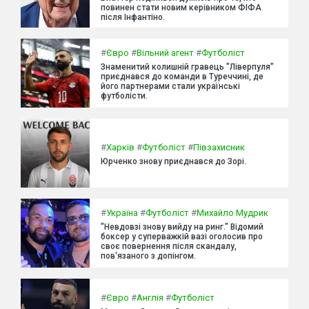
повинен стати новим керівником ФІФА
після Інфантіно.
#
Євро
#
Вільний агент
#
Футболіст
Знаменитий колишній гравець "Ліверпуля"
приєднався до команди в Туреччині, де
його партнерами стали українські
футболісти.
#
Харків
#
Футболіст
#
Півзахисник
Юрченко знову приєднався до Зорі.
#
Україна
#
Футболіст
#
Михайло Мудрик
"Невдовзі знову вийду на ринг." Відомий
боксер у суперважкій вазі оголосив про
своє повернення після скандалу,
пов'язаного з допінгом.
#
Євро
#
Англія
#
Футболіст