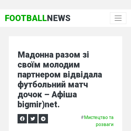
FOOTBALL
NEWS
Мадонна разом зі
своїм молодим
партнером відвідала
футбольний матч
дочок – Афіша
bigmir)net.
#
Мистецтво та
розваги