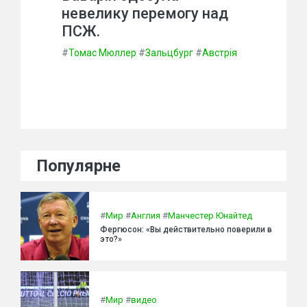
невелику перемогу над
ПСЖ.
#
Томас Мюллер
#
Зальцбург
#
Австрія
Популярне
#
Мир
#
Англия
#
Манчестер Юнайтед
Фергюсон: «Вы действительно поверили в
это?»
#
Мир
#
видео