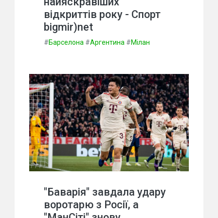
найяскравіших
відкриттів року - Спорт
bigmir)net
#
Барселона
#
Аргентина
#
Мілан
"Баварія" завдала удару
воротарю з Росії, а
"МанСіті" знову