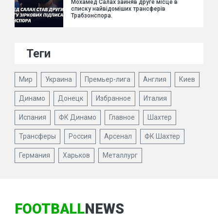
Мохамед Салах зайняв друге місце в
списку найвідоміших трансферів
Трабзонспора.
Теги
Мир
Украина
Премьер-лига
Англия
Киев
Динамо
Донецк
Избранное
Италия
Испания
ФК Динамо
Главное
Шахтер
Трансферы
Россия
Арсенал
ФК Шахтер
Германия
Харьков
Металлург
FOOTBALL
NEWS