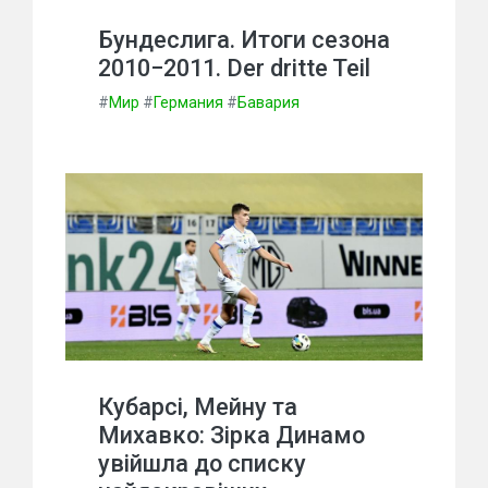
Бундеслига. Итоги сезона
2010−2011. Der dritte Teil
#
Мир
#
Германия
#
Бавария
Кубарсі, Мейну та
Михавко: Зірка Динамо
увійшла до списку