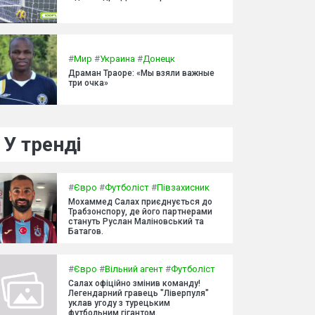
#
Мир
#
Украина
#
Донецк
Драман Траоре: «Мы взяли важные
три очка»
У тренді
#
Євро
#
Футболіст
#
Півзахисник
Мохаммед Салах приєднується до
Трабзонспору, де його партнерами
стануть Руслан Маліновський та
Батагов.
#
Євро
#
Вільний агент
#
Футболіст
Салах офіційно змінив команду!
Легендарний гравець "Ліверпуля"
уклав угоду з турецьким
футбольним гігантом.