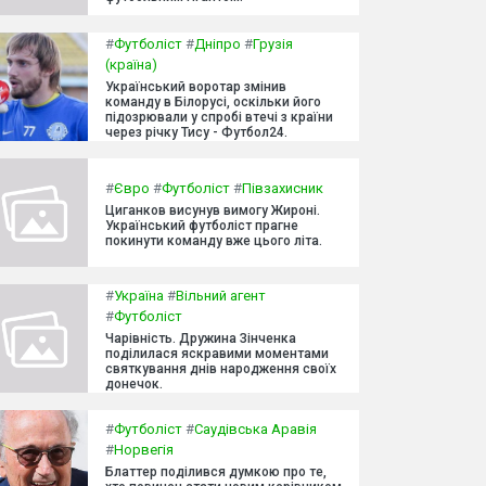
#
Футболіст
#
Дніпро
#
Грузія
(країна)
Український воротар змінив
команду в Білорусі, оскільки його
підозрювали у спробі втечі з країни
через річку Тису - Футбол24.
#
Євро
#
Футболіст
#
Півзахисник
Циганков висунув вимогу Жироні.
Український футболіст прагне
покинути команду вже цього літа.
#
Україна
#
Вільний агент
#
Футболіст
Чарівність. Дружина Зінченка
поділилася яскравими моментами
святкування днів народження своїх
донечок.
#
Футболіст
#
Саудівська Аравія
#
Норвегія
Блаттер поділився думкою про те,