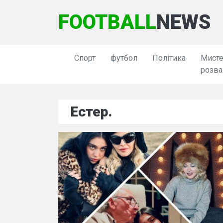
FOOTBALL
NEWS
Спорт
футбол
Політика
Мисте
розва
Естер.