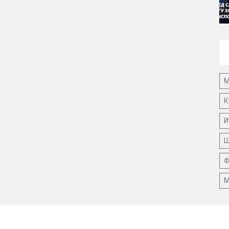
М
К
И
Ш
Ф
М