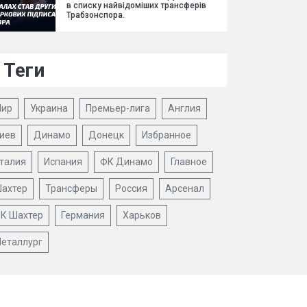
в списку найвідоміших трансферів
Трабзонспора.
Теги
ир
Украина
Премьер-лига
Англия
иев
Динамо
Донецк
Избранное
талия
Испания
ФК Динамо
Главное
ахтер
Трансферы
Россия
Арсенал
К Шахтер
Германия
Харьков
еталлург