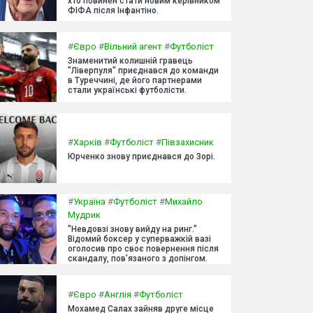
хто повинен стати новим керівником
ФІФА після Інфантіно.
#
Євро
#
Вільний агент
#
Футболіст
Знаменитий колишній гравець
"Ліверпуля" приєднався до команди
в Туреччині, де його партнерами
стали українські футболісти.
#
Харків
#
Футболіст
#
Півзахисник
Юрченко знову приєднався до Зорі.
#
Україна
#
Футболіст
#
Михайло
Мудрик
"Невдовзі знову вийду на ринг."
Відомий боксер у суперважкій вазі
оголосив про своє повернення після
скандалу, пов'язаного з допінгом.
#
Євро
#
Англія
#
Футболіст
Мохамед Салах зайняв друге місце