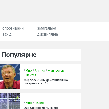
спортивний
змагальна
захід
дисципліна
Популярне
#
Мир
#
Англия
#
Манчестер
Юнайтед
Фергюсон: «Вы действительно
поверили в это?»
#
Мир
#
видео
Ода Сандро Дель Пьеро