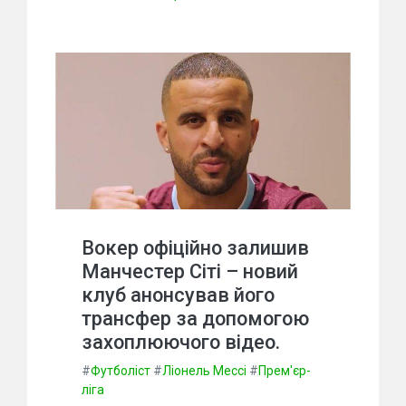
Вокер офіційно залишив
Манчестер Сіті – новий
клуб анонсував його
трансфер за допомогою
захоплюючого відео.
#
Футболіст
#
Ліонель Мессі
#
Прем'єр-
ліга