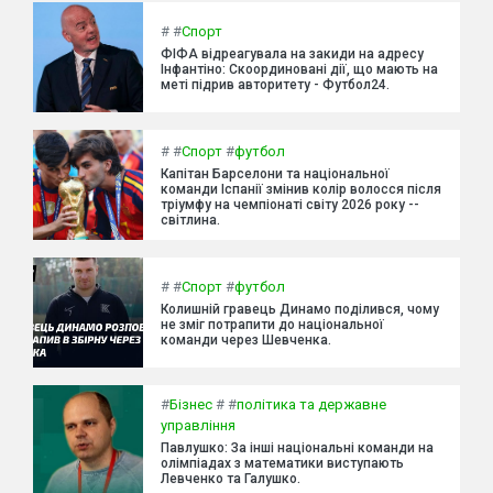
#
#
Спорт
ФІФА відреагувала на закиди на адресу
Інфантіно: Скоординовані дії, що мають на
меті підрив авторитету - Футбол24.
#
#
Спорт
#
футбол
Капітан Барселони та національної
команди Іспанії змінив колір волосся після
тріумфу на чемпіонаті світу 2026 року --
світлина.
#
#
Спорт
#
футбол
Колишній гравець Динамо поділився, чому
не зміг потрапити до національної
команди через Шевченка.
#
Бізнес
#
#
політика та державне
управління
Павлушко: За інші національні команди на
олімпіадах з математики виступають
Левченко та Галушко.