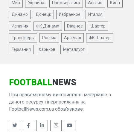
Мир
Украина
Премьер-лига
Англия
Киев
Динамо
Донецк
Избранное
Италия
Испания
ФК Динамо
Главное
Шахтер
Трансферы
Россия
Арсенал
ФК Шахтер
Германия
Харьков
Металлург
FOOTBALL
NEWS
При правомірному використанні матеріалів з
даного ресурсу гіперпосилання на
FootballNews.com.ua обов'язкове.