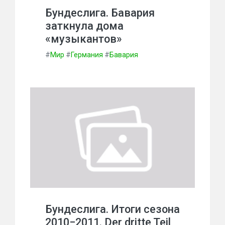
Бундеслига. Бавария
заткнула дома
«музыкантов»
#
Мир
#
Германия
#
Бавария
Бундеслига. Итоги сезона
2010−2011. Der dritte Teil