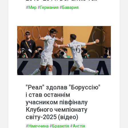
#
Мир
#
Германия
#
Бавария
"Реал" здолав "Боруссію"
і став останнім
учасником півфіналу
Клубного чемпіонату
світу-2025 (відео)
#
Німеччина
#
Бразилія
#
Англія