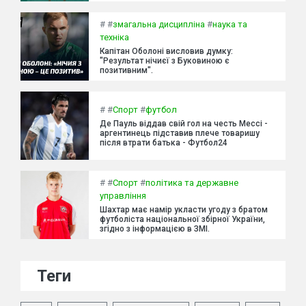
#
#
змагальна дисципліна
#
наука та
техніка
Капітан Оболоні висловив думку:
"Результат нічиєї з Буковиною є
позитивним".
#
#
Спорт
#
футбол
Де Пауль віддав свій гол на честь Мессі -
аргентинець підставив плече товаришу
після втрати батька - Футбол24
#
#
Спорт
#
політика та державне
управління
Шахтар має намір укласти угоду з братом
футболіста національної збірної України,
згідно з інформацією в ЗМІ.
Теги