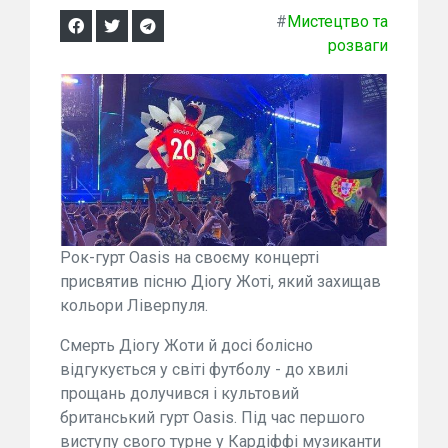
#
Мистецтво та
розваги
Рок-гурт Oasis на своєму концерті
присвятив пісню Діогу Жоті, який захищав
кольори Ліверпуля.
Смерть Діогу Жоти й досі болісно
відгукується у світі футболу - до хвилі
прощань долучився і культовий
британський гурт Oasis. Під час першого
виступу свого турне у Кардіффі музиканти