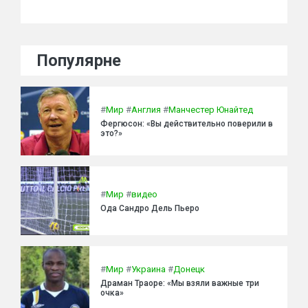
Популярне
#
Мир
#
Англия
#
Манчестер Юнайтед
Фергюсон: «Вы действительно поверили в
это?»
#
Мир
#
видео
Ода Сандро Дель Пьеро
#
Мир
#
Украина
#
Донецк
Драман Траоре: «Мы взяли важные три
очка»