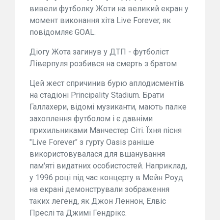
вивели футболку Жоти на великий екран у
момент виконання хіта Live Forever, як
повідомляє GOAL.
Діогу Жота загинув у ДТП - футболіст
Ліверпуля розбився на смерть з братом
Цей жест спричинив бурю аплодисментів
на стадіоні Principality Stadium. Брати
Галлахери, відомі музиканти, мають палке
захоплення футболом і є давніми
прихильниками Манчестер Сіті. Їхня пісня
"Live Forever" з гурту Oasis раніше
використовувалася для вшанування
пам'яті видатних особистостей. Наприклад,
у 1996 році під час концерту в Мейн Роуд
на екрані демонстрували зображення
таких легенд, як Джон Леннон, Елвіс
Преслі та Джимі Гендрікс.