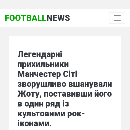
FOOTBALL
NEWS
Легендарні
прихильники
Манчестер Сіті
зворушливо вшанували
Жоту, поставивши його
в один ряд із
культовими рок-
іконами.