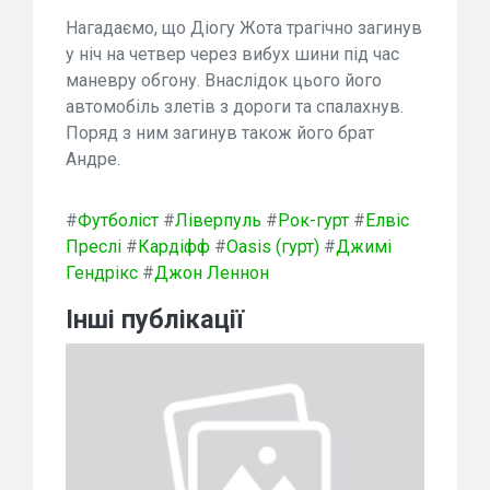
Нагадаємо, що Діогу Жота трагічно загинув
у ніч на четвер через вибух шини під час
маневру обгону. Внаслідок цього його
автомобіль злетів з дороги та спалахнув.
Поряд з ним загинув також його брат
Андре.
#
Футболіст
#
Ліверпуль
#
Рок-гурт
#
Елвіс
Преслі
#
Кардіфф
#
Oasis (гурт)
#
Джимі
Гендрікс
#
Джон Леннон
Інші публікації