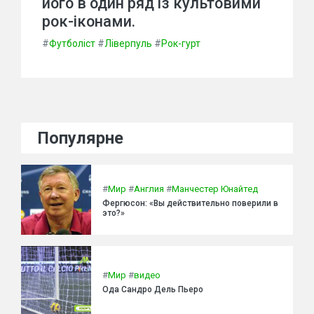
його в один ряд із культовими
рок-іконами.
#
Футболіст
#
Ліверпуль
#
Рок-гурт
Популярне
#
Мир
#
Англия
#
Манчестер Юнайтед
Фергюсон: «Вы действительно поверили в
это?»
#
Мир
#
видео
Ода Сандро Дель Пьеро