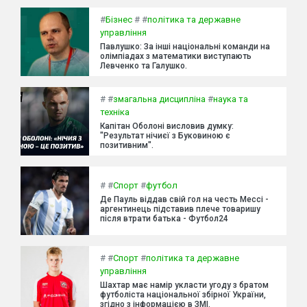
#
Бізнес
#
#
політика та державне
управління
Павлушко: За інші національні команди на
олімпіадах з математики виступають
Левченко та Галушко.
#
#
змагальна дисципліна
#
наука та
техніка
Капітан Оболоні висловив думку:
"Результат нічиєї з Буковиною є
позитивним".
#
#
Спорт
#
футбол
Де Пауль віддав свій гол на честь Мессі -
аргентинець підставив плече товаришу
після втрати батька - Футбол24
#
#
Спорт
#
політика та державне
управління
Шахтар має намір укласти угоду з братом
футболіста національної збірної України,
згідно з інформацією в ЗМІ.