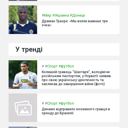
#
Мир
#
Украина
#
Донецк
Драман Траоре: «Мы взяли важные три
очка»
У тренді
#
#
Спорт
#
футбол
Колишній гравець "Шахтаря", володіючи
російським паспортом, у Норвегії заявив
про свою українську ідентичність та
закликав до завершення війни (фото)
#
#
Спорт
#
футбол
Динамо відправило іноземного гравця в
оренду до Бразилії.