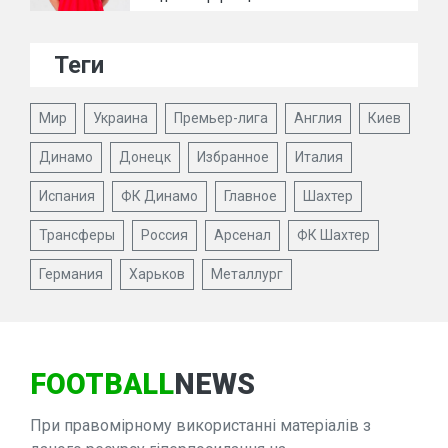
Теги
Мир
Украина
Премьер-лига
Англия
Киев
Динамо
Донецк
Избранное
Италия
Испания
ФК Динамо
Главное
Шахтер
Трансферы
Россия
Арсенал
ФК Шахтер
Германия
Харьков
Металлург
FOOTBALL
NEWS
При правомірному використанні матеріалів з