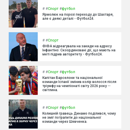
#
#
Спорт
#
футбол
Ярмолюк на порозі переходу до Шахтаря,
але є деякі деталі - Футбол24.
#
#
Спорт
ФІФА відреагувала на закиди на адресу
Інфантіно: Скоординовані дії, що мають на
меті підрив авторитету - Футбол24.
#
#
Спорт
#
футбол
Капітан Барселони та національної
команди Іспанії змінив колір волосся після
тріумфу на чемпіонаті світу 2026 року --
світлина.
#
#
Спорт
#
футбол
Колишній гравець Динамо поділився, чому
не зміг потрапити до національної
команди через Шевченка.